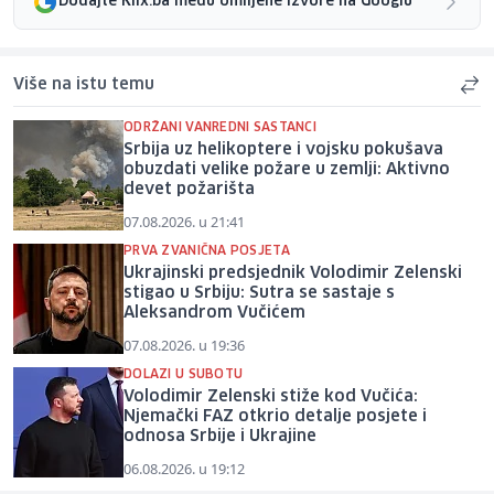
Dodajte Klix.ba među omiljene izvore na Googlu
Više na istu temu
ODRŽANI VANREDNI SASTANCI
Srbija uz helikoptere i vojsku pokušava
obuzdati velike požare u zemlji: Aktivno
devet požarišta
07.08.2026. u 21:41
PRVA ZVANIČNA POSJETA
Ukrajinski predsjednik Volodimir Zelenski
stigao u Srbiju: Sutra se sastaje s
Aleksandrom Vučićem
07.08.2026. u 19:36
DOLAZI U SUBOTU
Volodimir Zelenski stiže kod Vučića:
Njemački FAZ otkrio detalje posjete i
odnosa Srbije i Ukrajine
06.08.2026. u 19:12