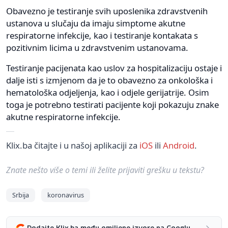
Obavezno je testiranje svih uposlenika zdravstvenih
ustanova u slučaju da imaju simptome akutne
respiratorne infekcije, kao i testiranje kontakata s
pozitivnim licima u zdravstvenim ustanovama.
Testiranje pacijenata kao uslov za hospitalizaciju ostaje i
dalje isti s izmjenom da je to obavezno za onkološka i
hematološka odjeljenja, kao i odjele gerijatrije. Osim
toga je potrebno testirati pacijente koji pokazuju znake
akutne respiratorne infekcije.
Klix.ba čitajte i u našoj aplikaciji za
iOS
ili
Android
.
Znate nešto više o temi ili želite prijaviti grešku u tekstu?
Srbija
koronavirus