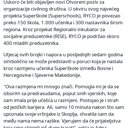
Uskoro će biti objavljen novi Otvoreni poziv za
organizacije civilnog društva. U okviru svog najvećeg
projekta Superškole (Superschools), RYCO je povezao
preko 150 škola, 1.000 učenika i 300 nastavnika širom
regiona. Kroz projekat Regionalni inkubator za
socijalne preduzetnike (RISE), RYCO je podržao skoro
400 mladih preduzetnika.
Utjecaj ovih brojki i napora u posljednjih sedam godina
simbolično se može predstaviti u poruci koja je nastala
kroz razmjenu učenika Superškole između Bosne i
Hercegovine i Sjeverne Makedonije.
"Ova razmjena mi mnogo znači. Pomogla mi je da se
izborim sa predrasudama, poput onih vjerskih, koje
sam imala prije učešća u razmjeni. Postojao je i strah
od jezičkih barijera. Ali, samo 10 minuta nakon što sam
upoznala svoje vršnjake iz Skoplja, shvatila sam da
među nama nema razlike. Vjerujem da će prijateljstva
koja smo sklopili još dugo trajati", rekla je Adna