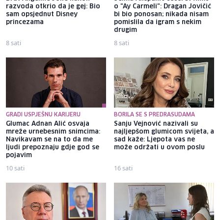
razvoda otkrio da je gej: Bio
o "Ay Carmeli": Dragan Jovičić
sam opsjednut Disney
bi bio ponosan; nikada nisam
princezama
pomislila da igram s nekim
drugim
8 sati
8 sati
GRADI USPJEŠNU KARIJERU
BORILA SE S PREDRASUDAMA
Glumac Adnan Alić osvaja
Sanju Vejnović nazivali su
mreže urnebesnim snimcima:
najljepšom glumicom svijeta, a
Navikavam se na to da me
sad kaže: Ljepota vas ne
ljudi prepoznaju gdje god se
može održati u ovom poslu
pojavim
10 sati
16 sati