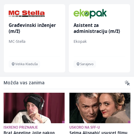
Građevinski inženjer
Asistent za
(m/ž)
administraciju (m/ž)
MC-Stella
Ekopak
Velika Kladuša
Sarajevo
Možda vas zanima
ISKRENO PRIZNANJE
USKORO NA SFF-U
Brat Angeline Jolie nakon
Selma Alispahić ususret filmu