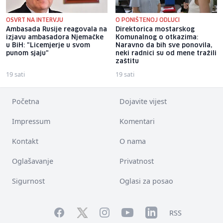
OSVRT NA INTERVJU
O PONIŠTENOJ ODLUCI
Ambasada Rusije reagovala na
Direktorica mostarskog
izjavu ambasadora Njemačke
Komunalnog o otkazima:
u BiH: "Licemjerje u svom
Naravno da bih sve ponovila,
punom sjaju"
neki radnici su od mene tražili
zaštitu
19 sati
19 sati
Početna
Dojavite vijest
Impressum
Komentari
Kontakt
O nama
Oglašavanje
Privatnost
Sigurnost
Oglasi za posao
Facebook
YouTube
LinkedIn
Twitter
Instagram
RSS