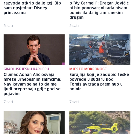
razvoda otkrio da je gej: Bio
o "Ay Carmeli": Dragan Jovičić
sam opsjednut Disney
bi bio ponosan; nikada nisam
princezama
pomislila da igram s nekim
drugim
5 sati
5 sati
GRADI USPJEŠNU KARIJERU
MJESTO MOKRONOGE
Glumac Adnan Alić osvaja
Sarajlija koji je zadobio teške
mreže urnebesnim snimcima:
povrede u sudaru kod
Navikavam se na to da me
Tomislavgrada preminuo u
ljudi prepoznaju gdje god se
bolnici
pojavim
7 sati
7 sati