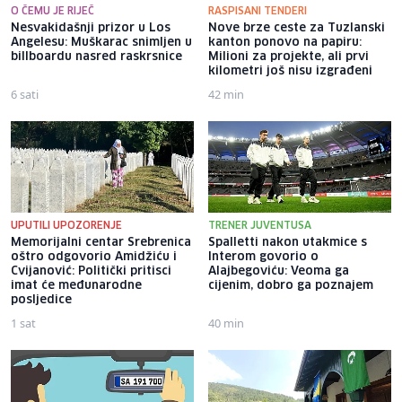
O ČEMU JE RIJEČ
RASPISANI TENDERI
Nesvakidašnji prizor u Los
Nove brze ceste za Tuzlanski
Angelesu: Muškarac snimljen u
kanton ponovo na papiru:
billboardu nasred raskrsnice
Milioni za projekte, ali prvi
kilometri još nisu izgrađeni
6 sati
42 min
UPUTILI UPOZORENJE
TRENER JUVENTUSA
Memorijalni centar Srebrenica
Spalletti nakon utakmice s
oštro odgovorio Amidžiću i
Interom govorio o
Cvijanović: Politički pritisci
Alajbegoviću: Veoma ga
imat će međunarodne
cijenim, dobro ga poznajem
posljedice
1 sat
40 min