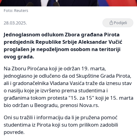
Foto: Reuters
28.03.2025.
Podijeli
Jednoglasnom odlukom Zbora građana Pirota
predsjednik Republike Srbije Aleksandar Vučić
proglašen je nepoželjnom osobom na teritoriji
ovog grada.
Na Zboru Piroćana koji je održan 19. marta,
jednoglasno je odlučeno da od Skupštine Grada Pirota,
ali i gradonačelnika Vladana Vasića traže da iznesu stav
o nasilju koje je izvršeno prema studentima i
građanima tokom protesta "15. za 15" koji je 15. marta
bio održan u Beogradu, prenosi Nova.rs.
Oni su tražili i informaciju da li je pružena pomoć
studentima iz Pirota koji su tom prilikom zadobili
povrede.