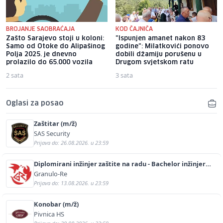
BROJANJE SAOBRAĆAJA
KOD ČAJNIČA
Zašto Sarajevo stoji u koloni:
"Ispunjen amanet nakon 83
Samo od Otoke do Alipašinog
godine": Milatkovići ponovo
Polja 2025. je dnevno
dobili džamiju porušenu u
prolazilo do 65.000 vozila
Drugom svjetskom ratu
2 sata
3 sata
Oglasi za posao
Zaštitar (m/ž)
SAS Security
Prijava do: 26.08.2026. u 23:59
Diplomirani inžinjer zaštite na radu - Bachelor inžinjer
sigurnosti i pomoći (m/ž)
Granulo-Re
Prijava do: 13.08.2026. u 23:59
Konobar (m/ž)
Pivnica HS