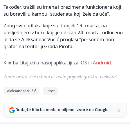
Također, tražili su imena i prezimena funkcionera koji
su boravili u kampu "studenata koji žele da uče".
Zbog svih odluka koje su donijeli 19. marta, na
posljednjem Zboru koji je održan 24. marta, odlučeno
je da se Aleksandar Vučić proglasi "personom non
grata" na teritoriji Grada Pirota.
Klix.ba čitajte i u našoj aplikaciji za
iOS
ili
Android
.
Znate nešto više o temi ili želite prijaviti grešku u tekstu?
Aleksandar Vučić
Pirot
Dodajte Klix.ba među omiljene izvore na Googlu