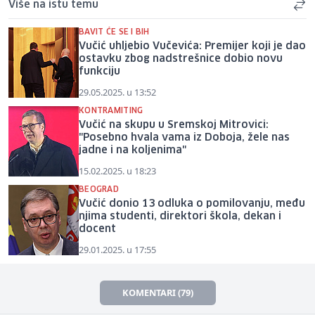
Više na istu temu
BAVIT ĆE SE I BIH
Vučić uhljebio Vučevića: Premijer koji je dao
ostavku zbog nadstrešnice dobio novu
funkciju
29.05.2025. u 13:52
KONTRAMITING
Vučić na skupu u Sremskoj Mitrovici:
"Posebno hvala vama iz Doboja, žele nas
jadne i na koljenima"
15.02.2025. u 18:23
BEOGRAD
Vučić donio 13 odluka o pomilovanju, među
njima studenti, direktori škola, dekan i
docent
29.01.2025. u 17:55
KOMENTARI (79)