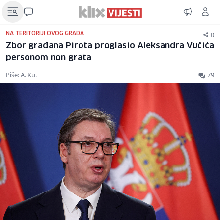
0
NA TERITORIJI OVOG GRADA
Zbor građana Pirota proglasio Aleksandra Vučića
personom non grata
Piše: A. Ku.
79