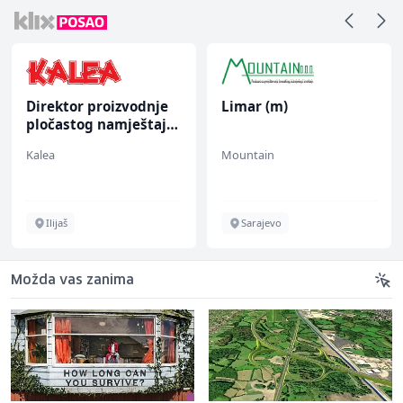
Direktor proizvodnje
Limar (m)
pločastog namještaja
(m/ž)
Kalea
Mountain
Ilijaš
Sarajevo
Možda vas zanima