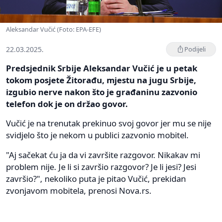
Aleksandar Vučić (Foto: EPA-EFE)
22.03.2025.
Podijeli
Predsjednik Srbije Aleksandar Vučić je u petak
tokom posjete Žitorađu, mjestu na jugu Srbije,
izgubio nerve nakon što je građaninu zazvonio
telefon dok je on držao govor.
Vučić je na trenutak prekinuo svoj govor jer mu se nije
svidjelo što je nekom u publici zazvonio mobitel.
"Aj sačekat ću ja da vi završite razgovor. Nikakav mi
problem nije. Je li si završio razgovor? Je li jesi? Jesi
završio?", nekoliko puta je pitao Vučić, prekidan
zvonjavom mobitela, prenosi Nova.rs.