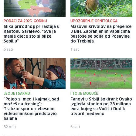
PODACI ZA 2025. GODINU
UPOZORENJE ORNITOLOGA
Slika prirodnog priraštaja u
Masovni krivolov na prepelice
Kantonu Sarajevo: "Sve je
u BiH: Zabranjenim vabilicima
manje djece što si bliže
pustoše se polja od Posavine
Sebilju"
do Trebinja
6 sati
1 sat
JEO JE I SARMU
I TO JE MOGUĆE
"Pojeo si med i kajmak, sad
Fanovi u Srbiji šokirani: Ovako
možeš na trening":
izgleda stadion od 28 miliona
Trabzonspor urnebesnim
eura kojeg su Vučić i Dodik
videosnimkom predstavio
otvorili nedavno
Salaha
52 min
6 sati