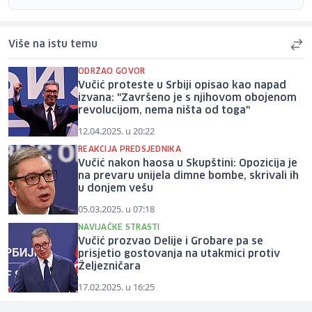
Više na istu temu
ODRŽAO GOVOR
Vučić proteste u Srbiji opisao kao napad
izvana: "Završeno je s njihovom obojenom
revolucijom, nema ništa od toga"
12.04.2025. u 20:22
REAKCIJA PREDSJEDNIKA
Vučić nakon haosa u Skupštini: Opozicija je
na prevaru unijela dimne bombe, skrivali ih
u donjem vešu
05.03.2025. u 07:18
NAVIJAČKE STRASTI
Vučić prozvao Delije i Grobare pa se
prisjetio gostovanja na utakmici protiv
Željezničara
17.02.2025. u 16:25