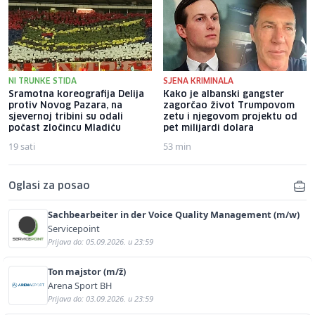
NI TRUNKE STIDA
SJENA KRIMINALA
Sramotna koreografija Delija
Kako je albanski gangster
protiv Novog Pazara, na
zagorčao život Trumpovom
sjevernoj tribini su odali
zetu i njegovom projektu od
počast zločincu Mladiću
pet milijardi dolara
19 sati
53 min
Oglasi za posao
Sachbearbeiter in der Voice Quality Management (m/w)
Servicepoint
Prijava do: 05.09.2026. u 23:59
Ton majstor (m/ž)
Arena Sport BH
Prijava do: 03.09.2026. u 23:59