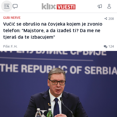
208
GUBI NERVE
Vučić se obrušio na čovjeka kojem je zvonio
telefon: "Majstore, a da izađeš ti? Da me ne
tjeraš da te izbacujem"
Piše: F. H.
124