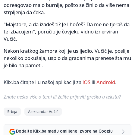
odreagovao malo burnije, pošto se činilo da više nema
strpljenja da čeka.
"Majstore, a da izađeš ti? Je l hoćeš? Da me ne tjeraš da
te izbacujem", poručio je čovjeku vidno iznerviran
Vučić.
Nakon kratkog žamora koji je uslijedio, Vučić je, poslije
nekoliko pokušaja, uspio da građanima prenese šta mu
je bilo na pameti.
Klix.ba čitajte i u našoj aplikaciji za
iOS
ili
Android
.
Znate nešto više o temi ili želite prijaviti grešku u tekstu?
Srbija
Aleksandar Vučić
Dodajte Klix.ba među omiljene izvore na Googlu