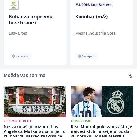
Kuhar za pripremu
Konobar (m/ž)
brze hrane i
jednostavnih jela (m/
Easy Bites
Mesna Industrija Gora
ž)
Sarajevo
Sarajevo
Možda vas zanima
O ČEMU JE RIJEČ
GOSPODSKI
Nesvakidašnji prizor u Los
Real Madrid pokazao zašto je
Angelesu: Muškarac snimljen u
najveći klub na svijetu, poslali
billboardu nasred raskrsnice
su poruku Lionelu Messiju