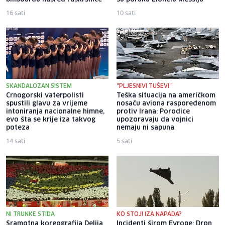
16 sati
10 sati
SKANDALOZAN SISTEM
"PLJESNIVI TUŠEVI"
Crnogorski vaterpolisti
Teška situacija na američkom
spustili glavu za vrijeme
nosaču aviona raspoređenom
intoniranja nacionalne himne,
protiv Irana: Porodice
evo šta se krije iza takvog
upozoravaju da vojnici
poteza
nemaju ni sapuna
14 sati
5 sati
NI TRUNKE STIDA
KO STOJI IZA NAPADA?
Sramotna koreografija Delija
Incidenti širom Evrope: Dron