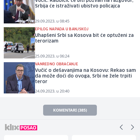
Vučić: Radoičić će biti pozvan na razgovor,
Srbija će istraživati ubistvo policajca
29.09.2023. u 08:45
EPILOG NAPADA U BANJSKOJ
Uhapšeni Srbi sa Kosova bit će optuženi za
terorizam
25.09.2023. u 06:24
VANREDNO OBRAĆANJE
Vučić o dešavanjima na Kosovu: Rekao sam
da može doći do ovoga, Srbi ne žele trpiti
teror
24.09.2023. u 20:40
KOMENTARI (385)