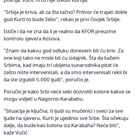
"Srbija je kriva, ali za šta tačno? Pritvor će trajati dokle
god Kurti to bude želio", rekao je prvi čovjek Srbije.
Ističe i da ne zna da li je realno da KFOR preuzme
kontrolu sjevera Kosova.
"Znam da kakvu god odluku donesem bit ću kriv. Za
one koji tako ne misle bit ću izdajnik. Šta da kažem
Srbima, kad imaju tri ubijena sunarodnika pitat će
zašto niste intervenisali, a da smo intervenisali rekli bi
da ste izgubili 5.000 ljudi", poručio je.
Poručio je kako Srbi neće sebi dozvoliti kolone kakve se
mogu vidjeti u Nagorno-Karabahu.
"Situacija je ključna, ti ljudi su mučenici i sveci za sve
ljude na sjeveru, Kurti je ujedinio sve Srbe. Šta očekuju
dalje, da bude kao kolona iza Karabaha? Neće biti",
kaže Vučić.