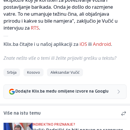
postavljanje barikada. Onda je došlo do razmjene
vatre. To ne umanjuje težinu čina, ali objašnjava
prirodu i kakve su bile namjera", zaključio je Vučić u
intervjuu za
RTS
.
Klix.ba čitajte i u našoj aplikaciji za
iOS
ili
Android
.
Znate nešto više o temi ili želite prijaviti grešku u tekstu?
Srbija
Kosovo
Aleksandar Vučić
Dodajte Klix.ba među omiljene izvore na Googlu
Više na istu temu
INDIREKTNO PRIZNANJE?