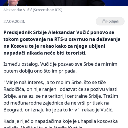
Aleksandar Vučić (Screenshot: RTS)
27.09.2023.
Podijeli
Predsjednik Srbije Aleksandar Vučić ponovo se
tokom gostovanja na RTS-u osvrnuo na dešavanja
na Kosovu te je rekao kako za njega ubijeni
napadači nikada neće biti teroristi.
Između ostalog, Vučić je pozvao sve Srbe da mirnim
putem dobiju ono što im pripada.
"Mir je naš interes, ja to molim Srbe. što se tiče
Radoičića, on nije ranjen i odazvat će se pozivu vlasti
Srbije, a nalazi se na teritoriji centralne Srbije. Tražim
od međunarodne zajednice da ne vrši pritisak na
Beograd, oni znaju ko je za to kriv", rekao je Vučić.
Kada je riječ o napadačima koje je uhapsila kosovska
policija, Vučić ni tu nije štedio Kurtija.