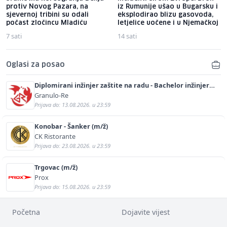
protiv Novog Pazara, na
iz Rumunije ušao u Bugarsku i
sjevernoj tribini su odali
eksplodirao blizu gasovoda,
počast zločincu Mladiću
letjelice uočene i u Njemačkoj
7 sati
14 sati
Oglasi za posao
Diplomirani inžinjer zaštite na radu - Bachelor inžinjer
sigurnosti i pomoći (m/ž)
Granulo-Re
Prijava do: 13.08.2026. u 23:59
Konobar - Šanker (m/ž)
CK Ristorante
Prijava do: 23.08.2026. u 23:59
Trgovac (m/ž)
Prox
Prijava do: 15.08.2026. u 23:59
Početna
Dojavite vijest