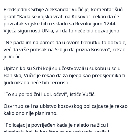
Predsjednik Srbije Aleksandar Vučić je, komentarišući
grafit "Kada se vojska vrati na Kosovo", rekao da će
povratak vojske biti u skladu sa Rezolucijom 1244
Vijeća sigurnosti UN-a, ali da to neće biti dozvoljeno.
"Ne pada im na pamet da u ovom trenutku to dozvole,
već da vrše pritisak na Srbiju da prizna Kosovo", rekao
je Vučić.
Upitan ko su Srbi koji su učestvovali u sukobu u selu
Banjska, Vučić je rekao da za njega kao predsjednika ti
ljudi nikada neće biti teroristi.
"To su porodični ljudi, očevi", ističe Vučić.
Osvrnuo se i na ubistvo kosovskog policajca te je rekao
kako ono nije planirano.
"Policajac je povrijeđen kada je naletio na žicu i
eksploziv koji je korišten za povezivanje vozila i