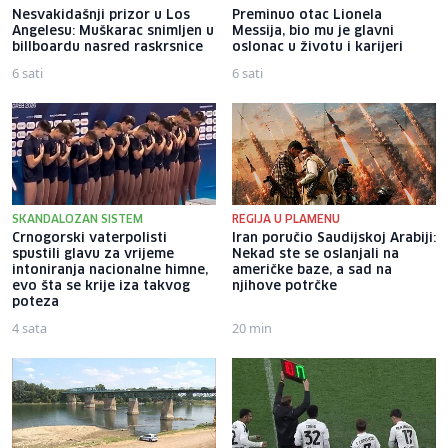
Nesvakidašnji prizor u Los
Preminuo otac Lionela
Angelesu: Muškarac snimljen u
Messija, bio mu je glavni
billboardu nasred raskrsnice
oslonac u životu i karijeri
6 sati
6 sati
SKANDALOZAN SISTEM
REGIJA U PLAMENU
Crnogorski vaterpolisti
Iran poručio Saudijskoj Arabiji:
spustili glavu za vrijeme
Nekad ste se oslanjali na
intoniranja nacionalne himne,
američke baze, a sad na
evo šta se krije iza takvog
njihove potrčke
poteza
4 sata
20 min