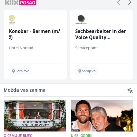
Konobar - Barmen (m/
Sachbearbeiter in der
ž)
Voice Quality
Management (m/w)
Hotel Nomad
Servicepoint
Sarajevo
Sarajevo
Možda vas zanima
O ČEMU JE RIJEČ
U 68. GODINI