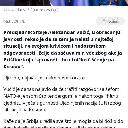
Aleksandar Vučić (Foto: EPA-EFE)
06.07.2023.
Podijeli
Predsjednik Srbije Aleksandar Vučić, u obraćanju
javnosti, rekao je da se zemlja nalazi u najtežoj
situaciji, ne svojom krivicom i nedostatkom
odgovornosti i želje da sačuva mir, već zbog akcija
Prištine koja "sprovodi tiho etničko čišćenje na
Kosovu".
Ujedno, najavio je i neke nove korake.
Vučić je danas najavio da će tražiti razgovor sa šefom
NATO-a Jensom Stoltenbergom, a nakon toga i hitnu
sjednicu Vijeća sigurnosti Ujedinjenih nacija (UN) zbog
situacije na Kosovu.
Kaže da je Srbija uradila sve što je mogla da bi došlo do
deeskalacije situacije na Kosovu, ali da se na Kosovu