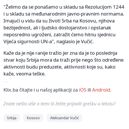
"Želimo da se ponašamo u skladu sa Rezolucijom 1244
i u skladu sa međunarodnim javno-pravnim normama.
Imajući u vidu da su životi Srba na Kosovu, njihova
bezbjednost, ali i ljudsko dostojanstvo i opstanak
neposredno ugroženi, zatražit ćemo hitnu sjednicu
Vijeća sigurnosti UN-a", naglasio je Vučić.
Kaže da je nije ranije tražio jer zna da je to poslednja
stvar koju Srbija mora da traži prije nego što određene
aktivnosti budu preduzete, aktivnosti koje su, kako
kaže, veoma teške.
Klix.ba čitajte i u našoj aplikaciji za
iOS
ili
Android
.
Znate nešto više o temi ili želite prijaviti grešku u tekstu?
Srbija
Kosovo
Aleksandar Vučić