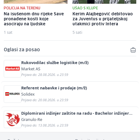
POLICIJA NA TERENU
UŠAO S KLUPE
Na isušenom dnu rijeke Save
Kerim Alajbegović debitovao
pronađene kosti koje
za Juventus u prijateljskoj
asociraju na ljudske
utakmici protiv Intera
1 sat
5 sati
Oglasi za posao
Rukovodilac službe logistike (m/ž)
Market AS
Prijava do: 28.08.2026. u 23:59
Referent nabavke i prodaje (m/ž)
Solidex
Prijava do: 20.08.2026. u 23:59
Diplomirani inžinjer zaštite na radu - Bachelor inžinjer
sigurnosti i pomoći (m/ž)
Granulo-Re
Prijava do: 13.08.2026. u 23:59