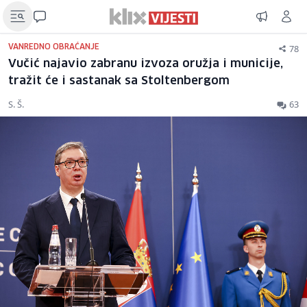
78
VANREDNO OBRAĆANJE
Vučić najavio zabranu izvoza oružja i municije,
tražit će i sastanak sa Stoltenbergom
S. Š.
63