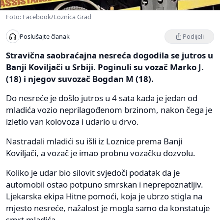
Foto: Facebook/Loznica Grad
Podijeli
Poslušajte članak
Stravična saobraćajna nesreća dogodila se jutros u
Banji Koviljači u Srbiji. Poginuli su vozač Marko J.
(18) i njegov suvozač Bogdan M (18).
Do nesreće je došlo jutros u 4 sata kada je jedan od
mladića vozio neprilagođenom brzinom, nakon čega je
izletio van kolovoza i udario u drvo.
Nastradali mladići su išli iz Loznice prema Banji
Koviljači, a vozač je imao probnu vozačku dozvolu.
Koliko je udar bio silovit svjedoči podatak da je
automobil ostao potpuno smrskan i neprepoznatljiv.
Ljekarska ekipa Hitne pomoći, koja je ubrzo stigla na
mjesto nesreće, nažalost je mogla samo da konstatuje
smrt mladića.