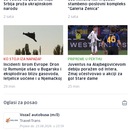
Srbija pruža ukrajinskom
stambeno-poslovni kompleks
narodu
"Galeria Zenica"
2 sata
2 sata
KO STOJI IZA NAPADA?
PRIPREME U PERTHU
Incidenti širom Evrope: Dron
Juventus na Alajbegovićevom
iz Rumunije ušao u Bugarsku i
debiju poražen od Intera,
eksplodirao blizu gasovoda,
Zmaj učestvovao u akciji za
letjelice uočene i u Njemačkoj
gol Stare dame
29 min
25 min
Oglasi za posao
Vozač autobusa (m/ž)
Travel-Trans
Prijava do: 23.08.2026. u 23:59