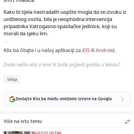
Kako bi tijela nastradalih uopšte mogla da se izvuku iz
uništenog vozila, bila je neophodna intervencija
pripadnika Vatrogasno-spasilačke jedinice, koji su
morali da sjeku lim.
Klix.ba čitajte i u našoj aplikaciji za
iOS
ili
Android
.
Znate nešto više o temi ili želite prijaviti grešku u tekstu?
Srbija
Dodajte Klix.ba među omiljene izvore na Googlu
Više na istu temu
MJESTO ODŽAK