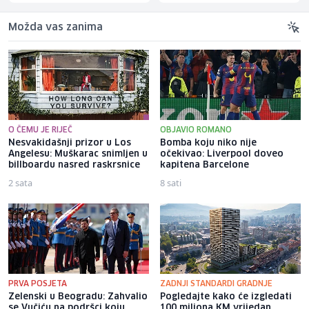
Možda vas zanima
O ČEMU JE RIJEČ
OBJAVIO ROMANO
Nesvakidašnji prizor u Los
Bomba koju niko nije
Angelesu: Muškarac snimljen u
očekivao: Liverpool doveo
billboardu nasred raskrsnice
kapitena Barcelone
2 sata
8 sati
PRVA POSJETA
ZADNJI STANDARDI GRADNJE
Zelenski u Beogradu: Zahvalio
Pogledajte kako će izgledati
se Vučiću na podršci koju
100 miliona KM vrijedan