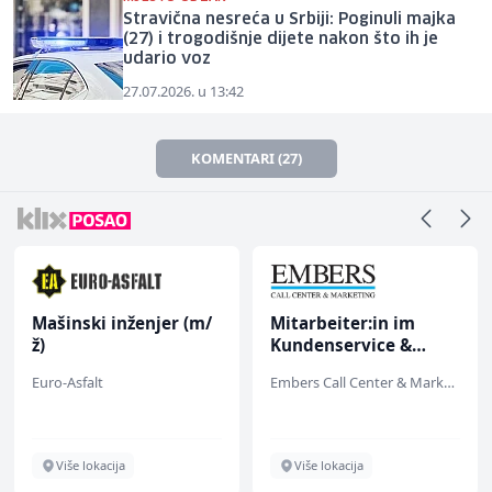
Stravična nesreća u Srbiji: Poginuli majka
(27) i trogodišnje dijete nakon što ih je
udario voz
27.07.2026. u 13:42
KOMENTARI (27)
Mašinski inženjer (m/
Mitarbeiter:in im
ž)
Kundenservice &
Support (m/w/d)
Euro-Asfalt
Embers Call Center & Marketing
Više lokacija
Više lokacija