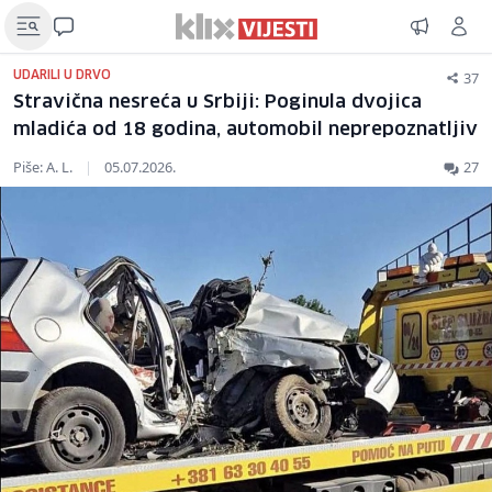
37
UDARILI U DRVO
Stravična nesreća u Srbiji: Poginula dvojica
mladića od 18 godina, automobil neprepoznatljiv
Piše: A. L.
|
05.07.2026.
27