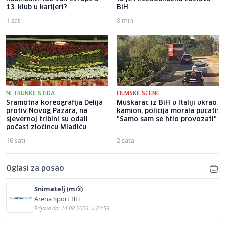
13. klub u karijeri?
BiH
1 sat
8 min
NI TRUNKE STIDA
FILMSKE SCENE
Sramotna koreografija Delija
Muškarac iz BiH u Italiji ukrao
protiv Novog Pazara, na
kamion, policija morala pucati:
sjevernoj tribini su odali
"Samo sam se htio provozati"
počast zločincu Mladiću
16 sati
2 sata
Oglasi za posao
Snimatelj (m/ž)
Arena Sport BH
Prijava do: 14.08.2026. u 23:59