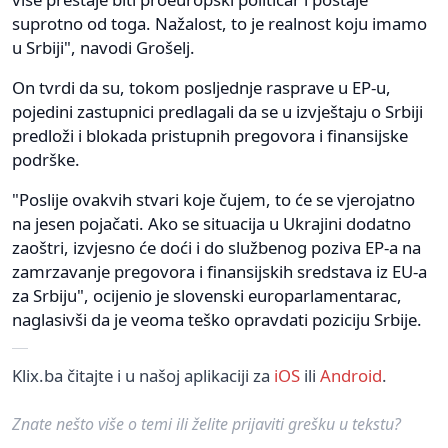
suprotno od toga. Nažalost, to je realnost koju imamo
u Srbiji", navodi Grošelj.
On tvrdi da su, tokom posljednje rasprave u EP-u,
pojedini zastupnici predlagali da se u izvještaju o Srbiji
predloži i blokada pristupnih pregovora i finansijske
podrške.
"Poslije ovakvih stvari koje čujem, to će se vjerojatno
na jesen pojačati. Ako se situacija u Ukrajini dodatno
zaoštri, izvjesno će doći i do službenog poziva EP-a na
zamrzavanje pregovora i finansijskih sredstava iz EU-a
za Srbiju", ocijenio je slovenski europarlamentarac,
naglasivši da je veoma teško opravdati poziciju Srbije.
Klix.ba čitajte i u našoj aplikaciji za
iOS
ili
Android
.
Znate nešto više o temi ili želite prijaviti grešku u tekstu?