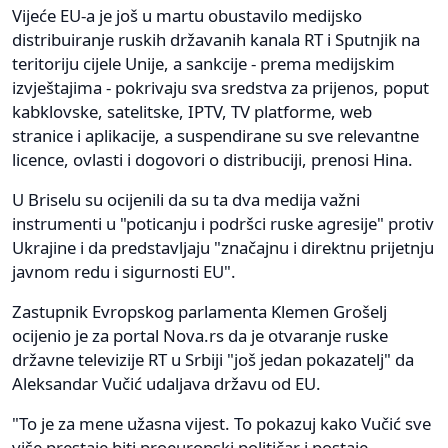
Vijeće EU-a je još u martu obustavilo medijsko
distribuiranje ruskih državanih kanala RT i Sputnjik na
teritoriju cijele Unije, a sankcije - prema medijskim
izvještajima - pokrivaju sva sredstva za prijenos, poput
kabklovske, satelitske, IPTV, TV platforme, web
stranice i aplikacije, a suspendirane su sve relevantne
licence, ovlasti i dogovori o distribuciji, prenosi Hina.
U Briselu su ocijenili da su ta dva medija važni
instrumenti u "poticanju i podršci ruske agresije" protiv
Ukrajine i da predstavljaju "značajnu i direktnu prijetnju
javnom redu i sigurnosti EU".
Zastupnik Evropskog parlamenta Klemen Grošelj
ocijenio je za portal Nova.rs da je otvaranje ruske
državne televizije RT u Srbiji "još jedan pokazatelj" da
Aleksandar Vučić udaljava državu od EU.
"To je za mene užasna vijest. To pokazuj kako Vučić sve
više prestaje biti proeuropski političar i postaje