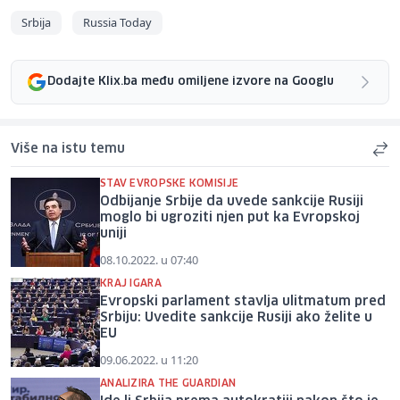
Srbija
Russia Today
Dodajte Klix.ba među omiljene izvore na Googlu
Više na istu temu
STAV EVROPSKE KOMISIJE
Odbijanje Srbije da uvede sankcije Rusiji
moglo bi ugroziti njen put ka Evropskoj
uniji
08.10.2022. u 07:40
KRAJ IGARA
Evropski parlament stavlja ulitmatum pred
Srbiju: Uvedite sankcije Rusiji ako želite u
EU
09.06.2022. u 11:20
ANALIZIRA THE GUARDIAN