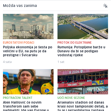
Možda vas zanima
EUROSTATOVI PODACI
PROTOK DO ELEKTRANE
Poljska ekonomija je šesta po
Rumunija: Potopljene barže u
veličini u EU, na putu je da
Dunavu da bi se podigao
prestigne i Švicarsku
vodostaj rijeke
4 sata
1 sat
PROTRAĆENI TALENT
UOČI NOVE SEZONE
Alen Halilović će novim
Arsenalov stadion od danas
transferom sam sebe
krasi novi šampionski detalj, a
nadmašiti: Ide van Evrope u
tu je i nezaobilazna zastava