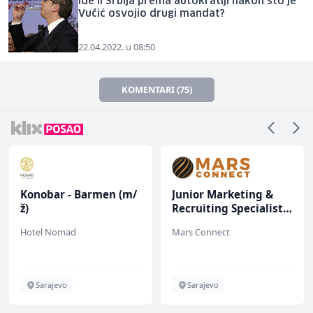
Ide li Srbija prema autokratiji nakon što je
Vučić osvojio drugi mandat?
22.04.2022. u 08:50
KOMENTARI (75)
Konobar - Barmen (m/
Junior Marketing &
ž)
Recruiting Specialist
(m/ž)
Hotel Nomad
Mars Connect
Sarajevo
Sarajevo