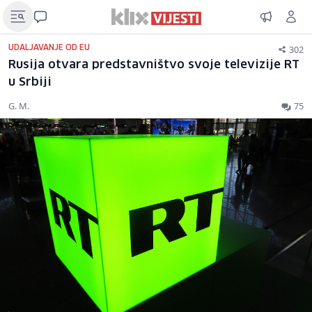
302
UDALJAVANJE OD EU
Rusija otvara predstavništvo svoje televizije RT
u Srbiji
G. M.
75