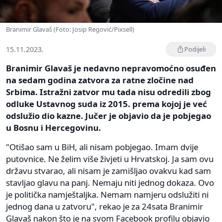
Branimir Glavaš (Foto: Josip Regović/Pixsell)
15.11.2023.
Podijeli
Branimir Glavaš je nedavno nepravomoćno osuđen
na sedam godina zatvora za ratne zločine nad
Srbima. Istražni zatvor mu tada nisu odredili zbog
odluke Ustavnog suda iz 2015. prema kojoj je već
odslužio dio kazne. Jučer je objavio da je pobjegao
u Bosnu i Hercegovinu.
"Otišao sam u BiH, ali nisam pobjegao. Imam dvije
putovnice. Ne želim više živjeti u Hrvatskoj. Ja sam ovu
državu stvarao, ali nisam je zamišljao ovakvu kad sam
stavljao glavu na panj. Nemaju niti jednog dokaza. Ovo
je politička namještaljka. Nemam namjeru odslužiti ni
jednog dana u zatvoru", rekao je za 24sata Branimir
Glavaš nakon što je na svom Facebook profilu objavio