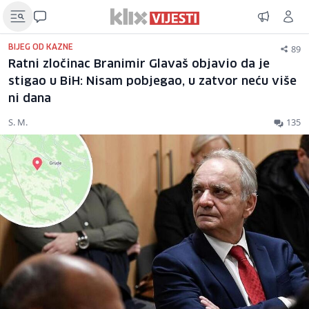
89
BIJEG OD KAZNE
Ratni zločinac Branimir Glavaš objavio da je
stigao u BiH: Nisam pobjegao, u zatvor neću više
ni dana
S. M.
135