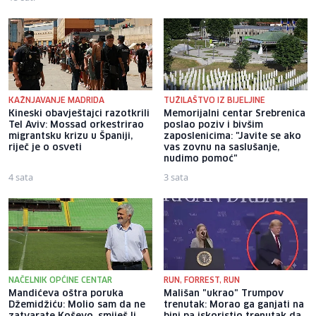
KAŽNJAVANJE MADRIDA
TUŽILAŠTVO IZ BIJELJINE
Kineski obavještajci razotkrili
Memorijalni centar Srebrenica
Tel Aviv: Mossad orkestrirao
poslao poziv i bivšim
migrantsku krizu u Španiji,
zaposlenicima: "Javite se ako
riječ je o osveti
vas zovnu na saslušanje,
nudimo pomoć"
4 sata
3 sata
NAČELNIK OPĆINE CENTAR
RUN, FORREST, RUN
Mandićeva oštra poruka
Mališan "ukrao" Trumpov
Džemidžiću: Molio sam da ne
trenutak: Morao ga ganjati na