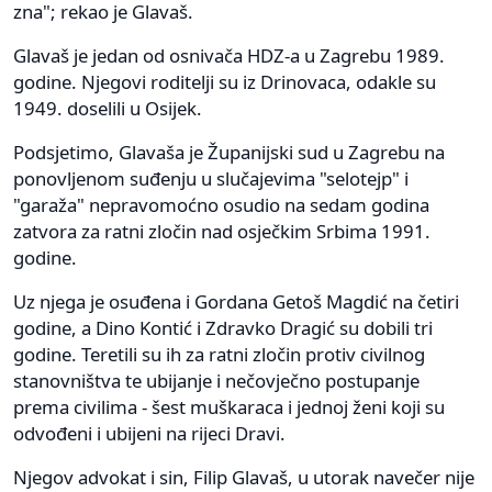
zna"; rekao je Glavaš.
Glavaš je jedan od osnivača HDZ-a u Zagrebu 1989.
godine. Njegovi roditelji su iz Drinovaca, odakle su
1949. doselili u Osijek.
Podsjetimo, Glavaša je Županijski sud u Zagrebu na
ponovljenom suđenju u slučajevima "selotejp" i
"garaža" nepravomoćno osudio na sedam godina
zatvora za ratni zločin nad osječkim Srbima 1991.
godine.
Uz njega je osuđena i Gordana Getoš Magdić na četiri
godine, a Dino Kontić i Zdravko Dragić su dobili tri
godine. Teretili su ih za ratni zločin protiv civilnog
stanovništva te ubijanje i nečovječno postupanje
prema civilima - šest muškaraca i jednoj ženi koji su
odvođeni i ubijeni na rijeci Dravi.
Njegov advokat i sin, Filip Glavaš, u utorak navečer nije