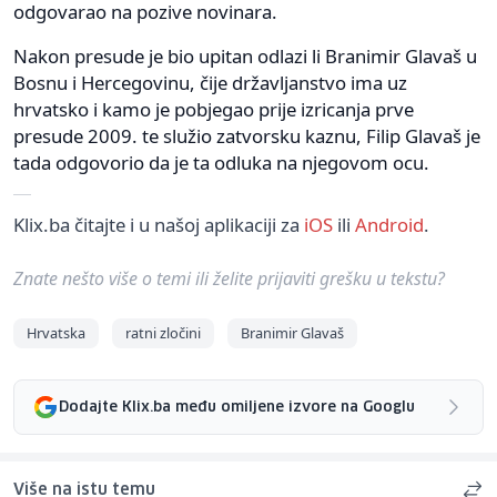
odgovarao na pozive novinara.
Nakon presude je bio upitan odlazi li Branimir Glavaš u
Bosnu i Hercegovinu, čije državljanstvo ima uz
hrvatsko i kamo je pobjegao prije izricanja prve
presude 2009. te služio zatvorsku kaznu, Filip Glavaš je
tada odgovorio da je ta odluka na njegovom ocu.
Klix.ba čitajte i u našoj aplikaciji za
iOS
ili
Android
.
Znate nešto više o temi ili želite prijaviti grešku u tekstu?
Hrvatska
ratni zločini
Branimir Glavaš
Dodajte Klix.ba među omiljene izvore na Googlu
Više na istu temu