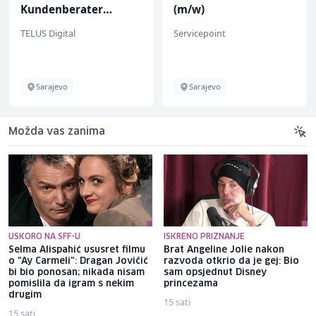
Kundenberater
(m/w)
(m/w/d) für Vattenfall
TELUS Digital
Servicepoint
Sarajevo
Sarajevo
Možda vas zanima
USKORO NA SFF-U
ISKRENO PRIZNANJE
Selma Alispahić ususret filmu
Brat Angeline Jolie nakon
o "Ay Carmeli": Dragan Jovičić
razvoda otkrio da je gej: Bio
bi bio ponosan; nikada nisam
sam opsjednut Disney
pomislila da igram s nekim
princezama
drugim
15 sati
15 sati