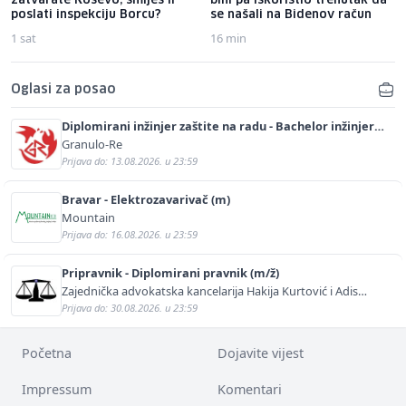
zatvarate Koševo, smiješ li
bini pa iskoristio trenutak da
poslati inspekciju Borcu?
se našali na Bidenov račun
1 sat
16 min
Oglasi za posao
Diplomirani inžinjer zaštite na radu - Bachelor inžinjer
sigurnosti i pomoći (m/ž)
Granulo-Re
Prijava do: 13.08.2026. u 23:59
Bravar - Elektrozavarivač (m)
Mountain
Prijava do: 16.08.2026. u 23:59
Pripravnik - Diplomirani pravnik (m/ž)
Zajednička advokatska kancelarija Hakija Kurtović i Adis
Kurtović
Prijava do: 30.08.2026. u 23:59
Početna
Dojavite vijest
Impressum
Komentari