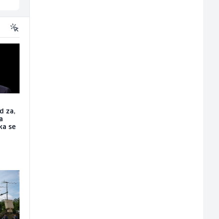
d za,
a
ka se