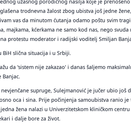
jednog užasnog porodičnog nasilja koje je prenošeno 
oglašena trodnevna žalost zbog ubistva još jedne žene
ozivam vas da minutom ćutanja odamo poštu svim trag
a, majkama, kćerkama ne samo kod nas, nego svuda 
 na protestu moderator i radijski voditelj Smiljan Banj
BiH slična situacija i u Srbiji.
ažu da 'sistem nije zakazao' i danas šaljemo maksima
e Banjac.
nevjenčane supruge, Sulejmanović je jučer ubio još d
no oca i sina. Prije počinjenja samoubistva ranio je t
 jedna žena nalazi u Univerzitetskom kliničkom centru
jekari i dalje bore za život.