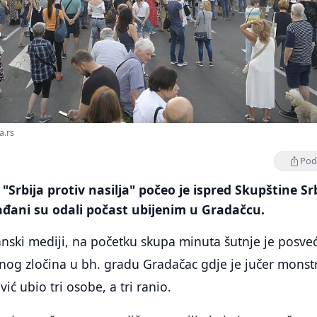
a.rs
Podi
"Srbija protiv nasilja" počeo je ispred Skupštine Sr
ađani su odali počast ubijenim u Gradačcu.
janski mediji, na početku skupa minuta šutnje je posve
šnog zločina u bh. gradu Gradačac gdje je jučer mons
ć ubio tri osobe, a tri ranio.