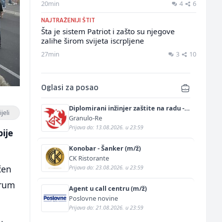
20min
4
6
NAJTRAŽENIJI ŠTIT
Šta je sistem Patriot i zašto su njegove
zalihe širom svijeta iscrpljene
27min
3
10
Oglasi za posao
Diplomirani inžinjer zaštite na radu -
jeli
Bachelor inžinjer sigurnosti i pomoći
Granulo-Re
(m/ž)
Prijava do: 13.08.2026. u 23:59
bije
Konobar - Šanker (m/ž)
CK Ristorante
ćen
Prijava do: 23.08.2026. u 23:59
trum
Agent u call centru (m/ž)
Poslovne novine
Prijava do: 21.08.2026. u 23:59