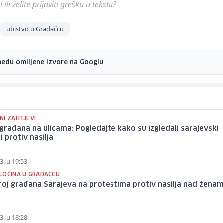
ili želite prijaviti grešku u tekstu?
ubistvo u Gradačcu
među omiljene izvore na Googlu
NI ZAHTJEVI
 građana na ulicama: Pogledajte kako su izgledali sarajevski
i protiv nasilja
3. u 19:53
LOČINA U GRADAČCU
broj građana Sarajeva na protestima protiv nasilja nad žena
3. u 18:28