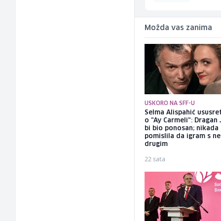
Možda vas zanima
USKORO NA SFF-U
Selma Alispahić ususret
o "Ay Carmeli": Dragan 
bi bio ponosan; nikada
pomislila da igram s n
drugim
22 sata