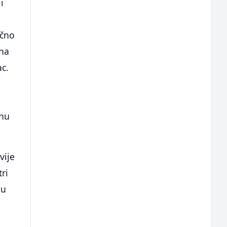
i
,
ično
na
ac.
lnu
vije
ri
 u