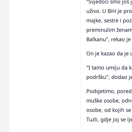
"Svjedoci smo još 
uživo. U BiH je pr
majke, sestre i p
preminulim ženam
Balkanu", rekao je
On je kazao da je u 
"I tamo umiju da k
podršku", dodao j
Podsjetimo, pored 
muške osobe, odnos
osobe, od kojih se
Tuzli, gdje joj se l