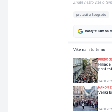
Znate nešto više o temi 
protesti u Beogradu
Dodajte Klix.ba 
Više na istu temu
PREDOČE
Hiljade
protest
14.08.202
NAKON Z
Veliki 
14.08.202