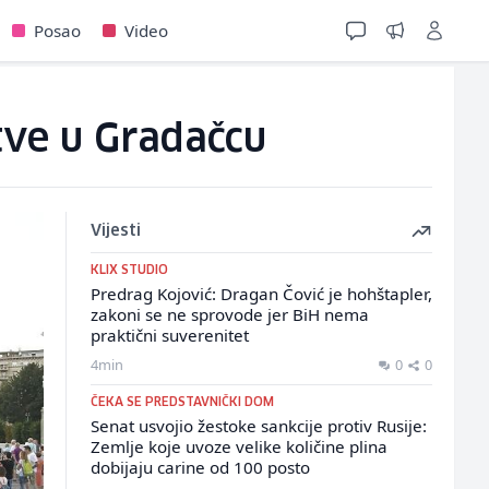
Posao
Video
tve u Gradačcu
Vijesti
KLIX STUDIO
Predrag Kojović: Dragan Čović je hohštapler,
zakoni se ne sprovode jer BiH nema
praktični suverenitet
4min
0
0
ČEKA SE PREDSTAVNIČKI DOM
Senat usvojio žestoke sankcije protiv Rusije:
Zemlje koje uvoze velike količine plina
dobijaju carine od 100 posto