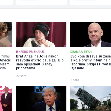
ISKRENO PRIZNANJE
DRAMA U FIFA-I
 filmu
Brat Angeline Jolie nakon
Evo koje države su zasa
Jovičić
razvoda otkrio da je gej: Bio
a koje protiv Infantina n
 nisam
sam opsjednut Disney
izborima: Srbija i Hrvats
ekim
princezama
izjasnile
22 sata
3 sata