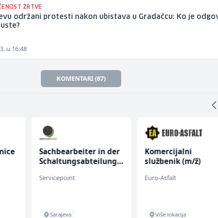
ĆENOST ŽRTVE
evu održani protesti nakon ubistava u Gradačcu: Ko je odg
puste?
3. u 16:48
KOMENTARI (87)
nice
Sachbearbeiter in der
Komercijalni
Schaltungsabteilung
službenik (m/ž)
(m/w)
Servicepoint
Euro-Asfalt
Sarajevo
Više lokacija