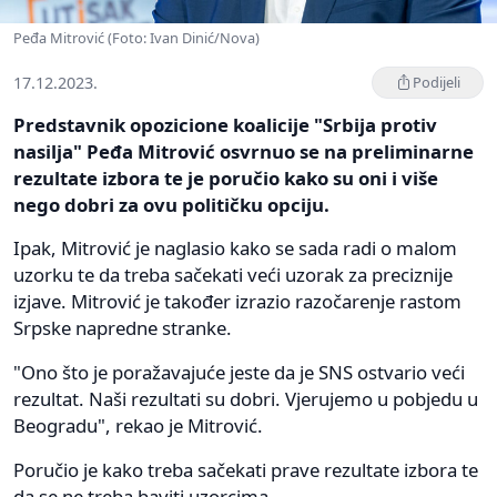
Peđa Mitrović (Foto: Ivan Dinić/Nova)
17.12.2023.
Podijeli
Predstavnik opozicione koalicije "Srbija protiv
nasilja" Peđa Mitrović osvrnuo se na preliminarne
rezultate izbora te je poručio kako su oni i više
nego dobri za ovu političku opciju.
Ipak, Mitrović je naglasio kako se sada radi o malom
uzorku te da treba sačekati veći uzorak za preciznije
izjave. Mitrović je također izrazio razočarenje rastom
Srpske napredne stranke.
"Ono što je poražavajuće jeste da je SNS ostvario veći
rezultat. Naši rezultati su dobri. Vjerujemo u pobjedu u
Beogradu", rekao je Mitrović.
Poručio je kako treba sačekati prave rezultate izbora te
da se ne treba baviti uzorcima.