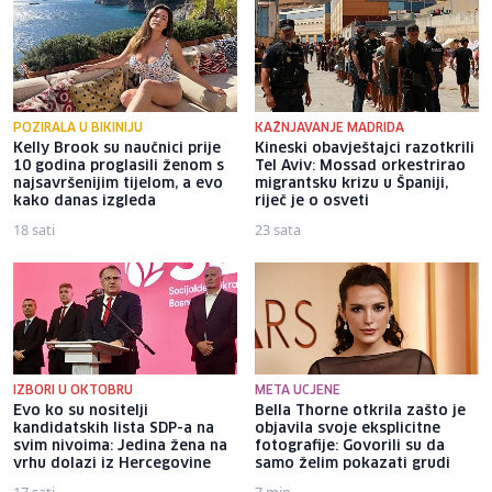
POZIRALA U BIKINIJU
KAŽNJAVANJE MADRIDA
Kelly Brook su naučnici prije
Kineski obavještajci razotkrili
10 godina proglasili ženom s
Tel Aviv: Mossad orkestrirao
najsavršenijim tijelom, a evo
migrantsku krizu u Španiji,
kako danas izgleda
riječ je o osveti
18 sati
23 sata
IZBORI U OKTOBRU
META UCJENE
Evo ko su nositelji
Bella Thorne otkrila zašto je
kandidatskih lista SDP-a na
objavila svoje eksplicitne
svim nivoima: Jedina žena na
fotografije: Govorili su da
vrhu dolazi iz Hercegovine
samo želim pokazati grudi
17 sati
7 min