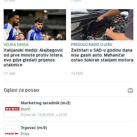
VELIKA ŠANSA
PREDUGO RADIO U LERU
Italijanski mediji: Alajbegović
Zaštitari u SAD-u godinu dana
od prve minute protiv Intera,
nisu gasili auto: Mehaničar
evo gdje gledati prijenos
ostao šokiran stanjem motora
utakmice
11 sati
12 min
Oglasi za posao
Marketing saradnik (m/ž)
Đurić
Prijava do: 13.08.2026. u 23:59
Trgovac (m/ž)
Prox