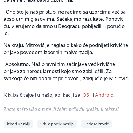
"Ono što je naš pristup, ne radimo sa uzorcima već sa
apsolutnim glasovima. Sačekajmo rezultate. Ponovit
ću, vjerujemo da smo u Beogradu pobijedili", poručio
je.
Na kraju, Mitrović je naglasio kako će podnijeti krivične
prijave povodom izbornih malverzacija.
"Apsolutno. Naš pravni tim sačinjava već krivične
prijave za neregularnosti koje smo zabilježili. Za
svakoga će biti podnijet prigovor", zaključio je Mitrović.
Klix.ba čitajte i u našoj aplikaciji za
iOS
ili
Android
.
Znate nešto više o temi ili želite prijaviti grešku u tekstu?
izbori u Srbiji
Srbija protiv nasilja
Peđa Mitrović