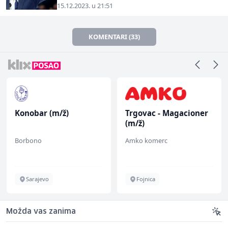
15.12.2023. u 21:51
KOMENTARI (33)
Konobar (m/ž)
Trgovac - Magacioner
(m/ž)
Borbono
Amko komerc
Sarajevo
Fojnica
Možda vas zanima