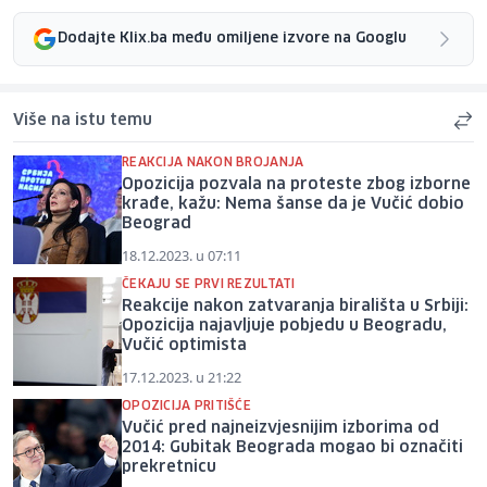
Dodajte Klix.ba među omiljene izvore na Googlu
Više na istu temu
REAKCIJA NAKON BROJANJA
Opozicija pozvala na proteste zbog izborne
krađe, kažu: Nema šanse da je Vučić dobio
Beograd
18.12.2023. u 07:11
ČEKAJU SE PRVI REZULTATI
Reakcije nakon zatvaranja birališta u Srbiji:
Opozicija najavljuje pobjedu u Beogradu,
Vučić optimista
17.12.2023. u 21:22
OPOZICIJA PRITIŠĆE
Vučić pred najneizvjesnijim izborima od
2014: Gubitak Beograda mogao bi označiti
prekretnicu