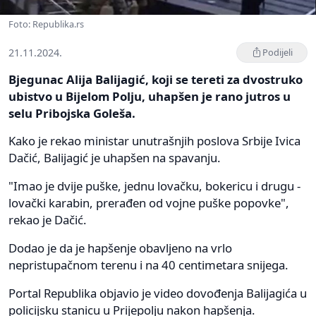
Foto: Republika.rs
21.11.2024.
Podijeli
Bjegunac Alija Balijagić, koji se tereti za dvostruko
ubistvo u Bijelom Polju, uhapšen je rano jutros u
selu Pribojska Goleša.
Kako je rekao ministar unutrašnjih poslova Srbije Ivica
Dačić, Balijagić je uhapšen na spavanju.
"Imao je dvije puške, jednu lovačku, bokericu i drugu -
lovački karabin, prerađen od vojne puške popovke",
rekao je Dačić.
Dodao je da je hapšenje obavljeno na vrlo
nepristupačnom terenu i na 40 centimetara snijega.
Portal Republika objavio je video dovođenja Balijagića u
policijsku stanicu u Prijepolju nakon hapšenja.