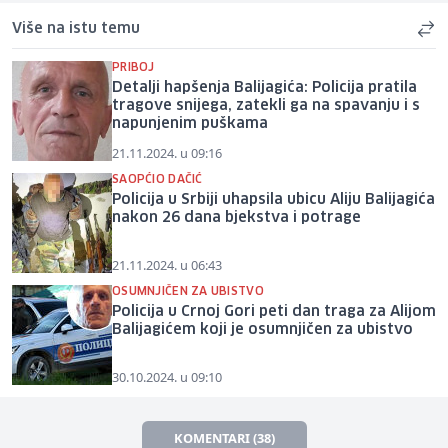
Više na istu temu
PRIBOJ
Detalji hapšenja Balijagića: Policija pratila
tragove snijega, zatekli ga na spavanju i s
napunjenim puškama
21.11.2024. u 09:16
SAOPĆIO DAČIĆ
Policija u Srbiji uhapsila ubicu Aliju Balijagića
nakon 26 dana bjekstva i potrage
21.11.2024. u 06:43
OSUMNJIČEN ZA UBISTVO
Policija u Crnoj Gori peti dan traga za Alijom
Balijagićem koji je osumnjičen za ubistvo
30.10.2024. u 09:10
KOMENTARI (38)