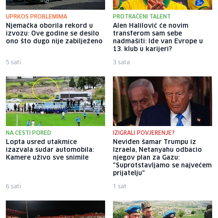
UPRKOS PROBLEMIMA
PROTRAĆENI TALENT
Njemačka oborila rekord u
Alen Halilović će novim
izvozu: Ove godine se desilo
transferom sam sebe
ono što dugo nije zabilježeno
nadmašiti: Ide van Evrope u
13. klub u karijeri?
5 sati
3 sata
NA CESTI PORED
IZIGRALI POVJERENJE?
Lopta usred utakmice
Neviđen šamar Trumpu iz
izazvala sudar automobila:
Izraela, Netanyahu odbacio
Kamere uživo sve snimile
njegov plan za Gazu:
"Suprotstavljamo se najvećem
prijatelju"
6 sati
1 sat