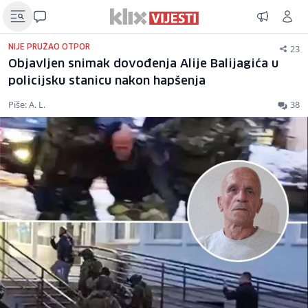
23
NIJE PRUŽAO OTPOR
Objavljen snimak dovođenja Alije Balijagića u
policijsku stanicu nakon hapšenja
Piše: A. L.
38