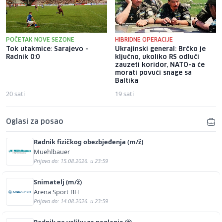
POČETAK NOVE SEZONE
HIBRIDNE OPERACIJE
Tok utakmice: Sarajevo -
Ukrajinski general: Brčko je
Radnik 0:0
ključno, ukoliko RS odluči
zauzeti koridor, NATO-a će
morati povući snage sa
Baltika
20 sati
19 sati
Oglasi za posao
Radnik fizičkog obezbjeđenja (m/ž)
Muehlbauer
Prijava do: 15.08.2026. u 23:59
Snimatelj (m/ž)
Arena Sport BH
Prijava do: 14.08.2026. u 23:59