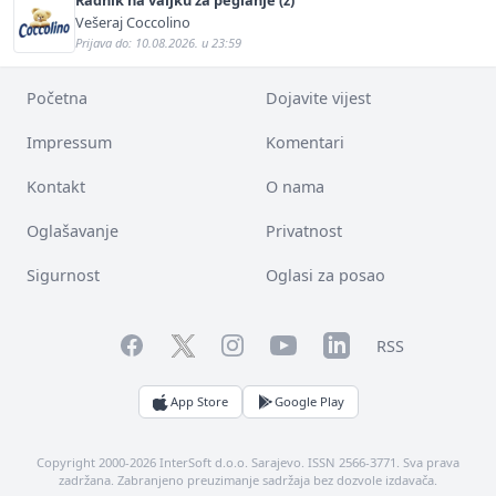
Radnik na valjku za peglanje (ž)
Vešeraj Coccolino
Prijava do: 10.08.2026. u 23:59
Početna
Dojavite vijest
Impressum
Komentari
Kontakt
O nama
Oglašavanje
Privatnost
Sigurnost
Oglasi za posao
Facebook
YouTube
LinkedIn
Twitter
Instagram
RSS
App Store
Google Play
Copyright 2000-2026 InterSoft d.o.o. Sarajevo. ISSN 2566-3771. Sva prava
zadržana. Zabranjeno preuzimanje sadržaja bez dozvole izdavača.