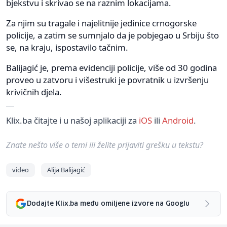
bjekstvu i skrivao se na raznim lokacijama.
Za njim su tragale i najelitnije jedinice crnogorske
policije, a zatim se sumnjalo da je pobjegao u Srbiju što
se, na kraju, ispostavilo tačnim.
Balijagić je, prema evidenciji policije, više od 30 godina
proveo u zatvoru i višestruki je povratnik u izvršenju
krivičnih djela.
Klix.ba čitajte i u našoj aplikaciji za
iOS
ili
Android
.
Znate nešto više o temi ili želite prijaviti grešku u tekstu?
video
Alija Balijagić
Dodajte Klix.ba među omiljene izvore na Googlu