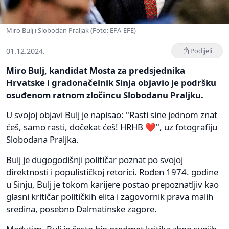
Miro Bulj i Slobodan Praljak (Foto: EPA-EFE)
01.12.2024.
Podijeli
Miro Bulj, kandidat Mosta za predsjednika
Hrvatske i gradonačelnik Sinja objavio je podršku
osuđenom ratnom zločincu Slobodanu Praljku.
U svojoj objavi Bulj je napisao: "Rasti sine jednom znat
ćeš, samo rasti, dočekat ćeš! HRHB ❤️", uz fotografiju
Slobodana Praljka.
Bulj je dugogodišnji političar poznat po svojoj
direktnosti i populističkoj retorici. Rođen 1974. godine
u Sinju, Bulj je tokom karijere postao prepoznatljiv kao
glasni kritičar političkih elita i zagovornik prava malih
sredina, posebno Dalmatinske zagore.