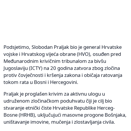
Podsjetimo, Slobodan Praljak bio je general Hrvatske
vojske i Hrvatskog vijeća obrane (HVO), osuđen pred
Međunarodnim krivičnim tribunalom za bivšu
Jugoslaviju (ICTY) na 20 godina zatvora zbog zločina
protiv čovječnosti i kršenja zakona i običaja ratovanja
tokom rata u Bosni i Hercegovini.
Praljak je proglašen krivim za aktivnu ulogu u
udruženom zločinačkom poduhvatu čiji je cilj bio
stvaranje etnički čiste Hrvatske Republike Herceg-
Bosne (HRHB), uključujući masovne progone Bošnjaka,
uništavanje imovine, mučenja i zlostavljanja civila.