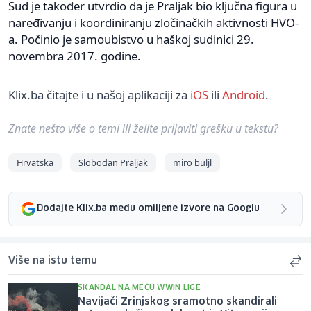
Sud je također utvrdio da je Praljak bio ključna figura u
naređivanju i koordiniranju zločinačkih aktivnosti HVO-
a. Počinio je samoubistvo u haškoj sudinici 29.
novembra 2017. godine.
Klix.ba čitajte i u našoj aplikaciji za
iOS
ili
Android
.
Znate nešto više o temi ili želite prijaviti grešku u tekstu?
Hrvatska
Slobodan Praljak
miro buljl
Dodajte Klix.ba među omiljene izvore na Googlu
Više na istu temu
SKANDAL NA MEČU WWIN LIGE
Navijači Zrinjskog sramotno skandirali