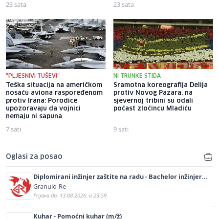
23 sata
23 sata
"PLJESNIVI TUŠEVI"
NI TRUNKE STIDA
Teška situacija na američkom
Sramotna koreografija Delija
nosaču aviona raspoređenom
protiv Novog Pazara, na
protiv Irana: Porodice
sjevernoj tribini su odali
upozoravaju da vojnici
počast zločincu Mladiću
nemaju ni sapuna
7 sati
9 sati
Oglasi za posao
Diplomirani inžinjer zaštite na radu - Bachelor inžinjer
sigurnosti i pomoći (m/ž)
Granulo-Re
Prijava do: 13.08.2026. u 23:59
Kuhar - Pomoćni kuhar (m/ž)