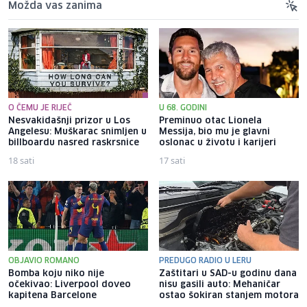
Možda vas zanima
O ČEMU JE RIJEČ
U 68. GODINI
Nesvakidašnji prizor u Los
Preminuo otac Lionela
Angelesu: Muškarac snimljen u
Messija, bio mu je glavni
billboardu nasred raskrsnice
oslonac u životu i karijeri
18 sati
17 sati
OBJAVIO ROMANO
PREDUGO RADIO U LERU
Bomba koju niko nije
Zaštitari u SAD-u godinu dana
očekivao: Liverpool doveo
nisu gasili auto: Mehaničar
kapitena Barcelone
ostao šokiran stanjem motora