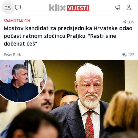
339
SRAMOTAN ČIN
Mostov kandidat za predsjednika Hrvatske odao
počast ratnom zločincu Praljku: "Rasti sine
dočekat ćeš"
Piše: B. H.
122