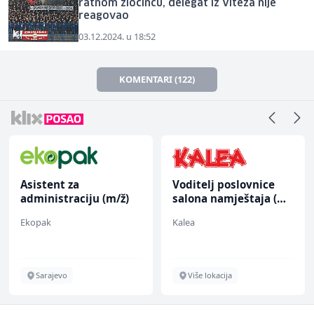
ratnom zločincu, delegat iz Viteza nije
reagovao
03.12.2024. u 18:52
KOMENTARI (122)
Asistent za
Voditelj poslovnice
administraciju (m/ž)
salona namještaja (m/
ž)
Ekopak
Kalea
Sarajevo
Više lokacija