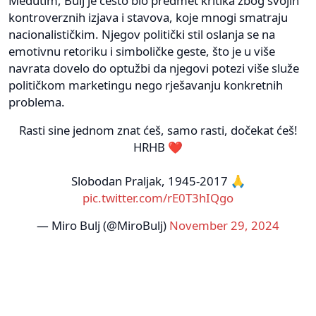
Međutim, Bulj je često bio predmet kritika zbog svojih
kontroverznih izjava i stavova, koje mnogi smatraju
nacionalističkim. Njegov politički stil oslanja se na
emotivnu retoriku i simboličke geste, što je u više
navrata dovelo do optužbi da njegovi potezi više služe
političkom marketingu nego rješavanju konkretnih
problema.
Rasti sine jednom znat ćeš, samo rasti, dočekat ćeš!
HRHB ❤️
Slobodan Praljak, 1945-2017 🙏
pic.twitter.com/rE0T3hIQgo
— Miro Bulj (@MiroBulj)
November 29, 2024