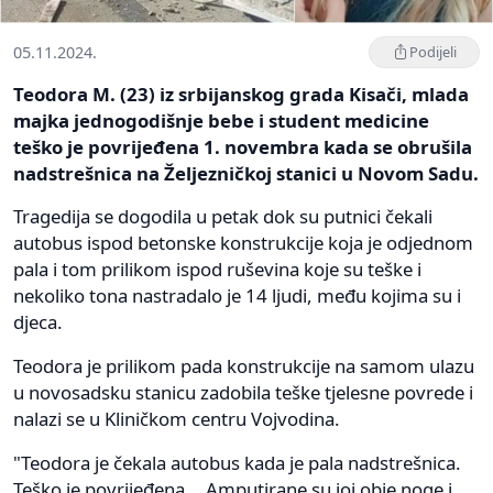
05.11.2024.
Podijeli
Teodora M. (23) iz srbijanskog grada Kisači, mlada
majka jednogodišnje bebe i student medicine
teško je povrijeđena 1. novembra kada se obrušila
nadstrešnica na Željezničkoj stanici u Novom Sadu.
Tragedija se dogodila u petak dok su putnici čekali
autobus ispod betonske konstrukcije koja je odjednom
pala i tom prilikom ispod ruševina koje su teške i
nekoliko tona nastradalo je 14 ljudi, među kojima su i
djeca.
Teodora je prilikom pada konstrukcije na samom ulazu
u novosadsku stanicu zadobila teške tjelesne povrede i
nalazi se u Kliničkom centru Vojvodina.
"Teodora je čekala autobus kada je pala nadstrešnica.
Teško je povrijeđena... Amputirane su joj obje noge i