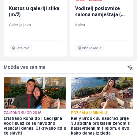
Kustos u galeriji slika
Voditelj poslovnice
(m/ž)
salona namještaja (m/
ž)
Galerija Java
Kalea
Sarajevo
Više lokacija
Možda vas zanima
ZAJEDNO SU OD 2016.
POZIRALA U BIKINIJU
Cristiano Ronaldo i Georgina
Kelly Brook su naučnici prije
Rodriguez će se navodno
10 godina proglasili ženom s
vjenčati danas: Otkriveno gdje
najsavršenijim tijelom, a evo
će slaviti
kako danas izgleda