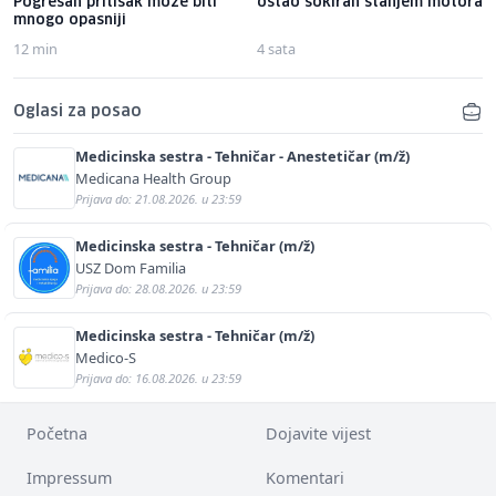
Pogrešan pritisak može biti
ostao šokiran stanjem motora
mnogo opasniji
12 min
4 sata
Oglasi za posao
Medicinska sestra - Tehničar - Anestetičar (m/ž)
Medicana Health Group
Prijava do: 21.08.2026. u 23:59
Medicinska sestra - Tehničar (m/ž)
USZ Dom Familia
Prijava do: 28.08.2026. u 23:59
Medicinska sestra - Tehničar (m/ž)
Medico-S
Prijava do: 16.08.2026. u 23:59
Početna
Dojavite vijest
Impressum
Komentari