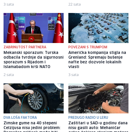
3 sata
22 sata
ZABRINUTOST PARTNERA
POVEZANI S TRUMPOM
Mekanski sporazum: Turska
Američka kompanija stigla na
odbacila tvrdnje da sigurnosni
Grenland: Spremaju bušenje
sporazum s Rijadom i
nafte bez dozvole lokalnih
Islamabadom krši NATO
vlasti
2 sata
3 sata
DVA LOŠA FAKTORA
PREDUGO RADIO U LERU
Zimske gume na 40 stepeni
Zaštitari u SAD-u godinu dana
Celzijusa nisu jedini problem:
nisu gasili auto: Mehaničar