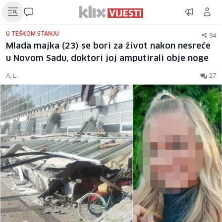
94
U TEŠKOM STANJU
Mlada majka (23) se bori za život nakon nesreće
u Novom Sadu, doktori joj amputirali obje noge
A. L.
27