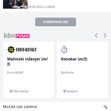
29.09.2023. u 08:45
KOMENTARI (95)
Mašinski inženjer (m/
Konobar (m/ž)
ž)
Euro-Asfalt
Borbono
Više lokacija
Sarajevo
Možda vas zanima