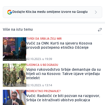
Dodajte Klix.ba među omiljene izvore na Googlu
Više na istu temu
TVRDI DA SRBIJA ŽELI MIR
Vučić za CNN: Kurti na sjeveru Kosova
provodi postepeno etničko čišćenje
02.10.2023. u 19:39
SJEDNICA U BEOGRADU
Vojno rukovodstvo Srbije demantuje da su
htjeli ući na Kosovo: Takve izjave vrijeđaju
intelekt
02.10.2023. u 13:14
INDIREKTNO PRIZNANJE?
Vučić: Radoičić će biti pozvan na razgovor,
Srbija će istraživati ubistvo policajca