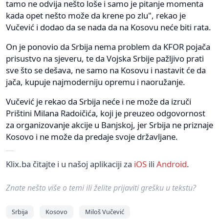
tamo ne odvija nešto loše i samo je pitanje momenta
kada opet nešto može da krene po zlu", rekao je
Vučević i dodao da se nada da na Kosovu neće biti rata.
On je ponovio da Srbija nema problem da KFOR pojača
prisustvo na sjeveru, te da Vojska Srbije pažljivo prati
sve što se dešava, ne samo na Kosovu i nastavit će da
jača, kupuje najmoderniju opremu i naoružanje.
Vučević je rekao da Srbija neće i ne može da izruči
Prištini Milana Radoičića, koji je preuzeo odgovornost
za organizovanje akcije u Banjskoj, jer Srbija ne priznaje
Kosovo i ne može da predaje svoje državljane.
Klix.ba čitajte i u našoj aplikaciji za
iOS
ili
Android
.
Znate nešto više o temi ili želite prijaviti grešku u tekstu?
Srbija
Kosovo
Miloš Vučević