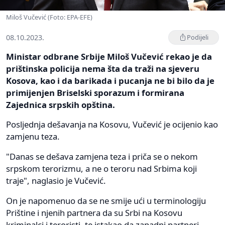
Miloš Vučević (Foto: EPA-EFE)
08.10.2023.
Podijeli
Ministar odbrane Srbije Miloš Vučević rekao je da
prištinska policija nema šta da traži na sjeveru
Kosova, kao i da barikada i pucanja ne bi bilo da je
primijenjen Briselski sporazum i formirana
Zajednica srpskih opština.
Posljednja dešavanja na Kosovu, Vučević je ocijenio kao
zamjenu teza.
"Danas se dešava zamjena teza i priča se o nekom
srpskom terorizmu, a ne o teroru nad Srbima koji
traje", naglasio je Vučević.
On je napomenuo da se ne smije ući u terminologiju
Prištine i njenih partnera da su Srbi na Kosovu
kriminalci i teroristi, te istakao da zapadni partneri