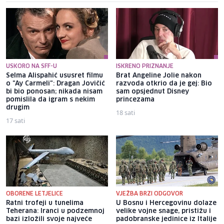
USKORO NA SFF-U
ISKRENO PRIZNANJE
Selma Alispahić ususret filmu
Brat Angeline Jolie nakon
o "Ay Carmeli": Dragan Jovičić
razvoda otkrio da je gej: Bio
bi bio ponosan; nikada nisam
sam opsjednut Disney
pomislila da igram s nekim
princezama
drugim
18 sati
17 sati
OBORENE LETJELICE
VJEŽBA BRZI ODGOVOR
Ratni trofeji u tunelima
U Bosnu i Hercegovinu dolaze
Teherana: Iranci u podzemnoj
velike vojne snage, pristižu i
bazi izložili svoje najveće
padobranske jedinice iz Italije