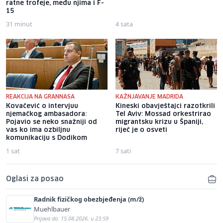
ratne trofeje, među njima i F-
15
31 minut
4 sata
REAKCIJA NA GRANNASA
KAŽNJAVANJE MADRIDA
Kovačević o intervjuu
Kineski obavještajci razotkrili
njemačkog ambasadora:
Tel Aviv: Mossad orkestrirao
Pojavio se neko snažniji od
migrantsku krizu u Španiji,
vas ko ima ozbiljnu
riječ je o osveti
komunikaciju s Dodikom
1 sat
7 sati
Oglasi za posao
Radnik fizičkog obezbjeđenja (m/ž)
Muehlbauer
Prijava do: 15.08.2026. u 23:59