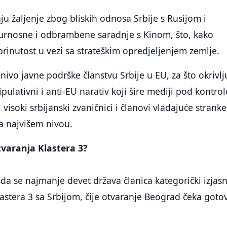
ju žaljenje zbog bliskih odnosa Srbije s Rusijom i
gurnosne i odbrambene saradnje s Kinom, što, kako
brinutost u vezi sa strateškim opredjeljenjem zemlje.
nivo javne podrške članstvu Srbije u EU, za što okrivlj
ulativni i anti-EU narativ koji šire mediji pod kontro
ni visoki srbijanski zvaničnici i članovi vladajuće stranke
na najvišem nivou.
otvaranja Klastera 3?
da se najmanje devet država članica kategorički izjasn
lastera 3 sa Srbijom, čije otvaranje Beograd čeka goto