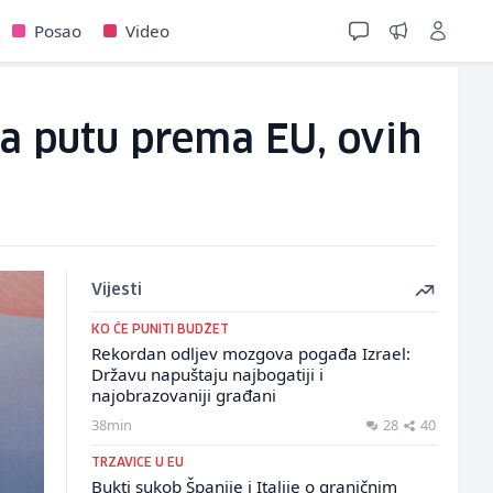
Posao
Video
na putu prema EU, ovih
Vijesti
KO ĆE PUNITI BUDŽET
Rekordan odljev mozgova pogađa Izrael:
Državu napuštaju najbogatiji i
najobrazovaniji građani
38min
28
40
TRZAVICE U EU
Bukti sukob Španije i Italije o graničnim