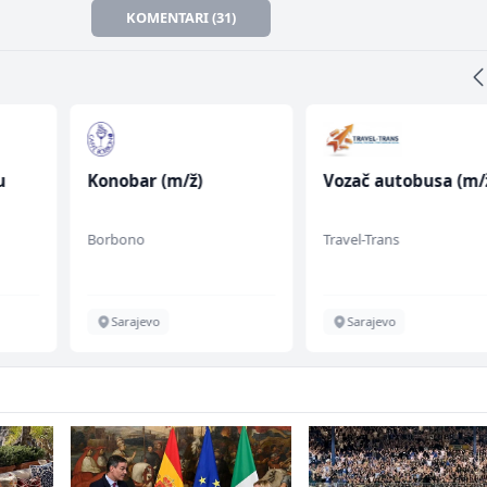
KOMENTARI (31)
u
Konobar (m/ž)
Vozač autobusa (m/
 (m/
Borbono
Travel-Trans
Sarajevo
Sarajevo