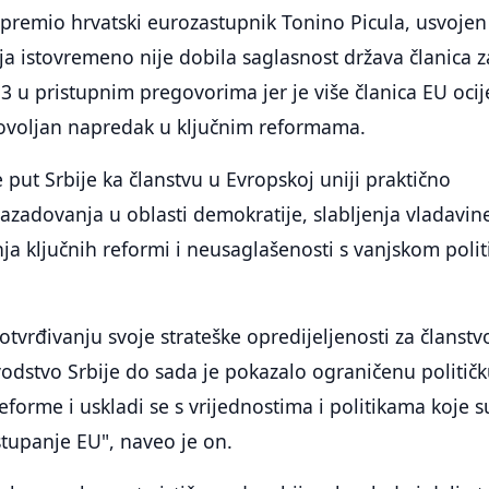
pripremio hrvatski eurozastupnik Tonino Picula, usvojen
ja istovremeno nije dobila saglasnost država članica z
 3 u pristupnim pregovorima jer je više članica EU ocij
dovoljan napredak u ključnim reformama.
 put Srbije ka članstvu u Evropskoj uniji praktično
azadovanja u oblasti demokratije, slabljenja vladavin
a ključnih reformi i neusaglašenosti s vanjskom poli
tvrđivanju svoje strateške opredijeljenosti za članstv
vodstvo Srbije do sada je pokazalo ograničenu politič
eforme i uskladi se s vrijednostima i politikama koje s
tupanje EU", naveo je on.