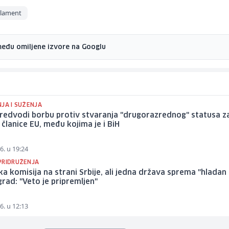
rlament
među omiljene izvore na Googlu
JA I SUŽENJA
 predvodi borbu protiv stvaranja "drugorazrednog" statusa z
članice EU, među kojima je i BiH
6. u 19:24
PRIDRUŽENJA
a komisija na strani Srbije, ali jedna država sprema "hladan 
rad: "Veto je pripremljen"
6. u 12:13