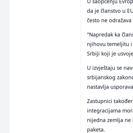
U saopćenju Evrops
da je članstvo u EU
često ne odražava
"Napredak ka član
njihovu temeljitu 
Srbiji koji je usvo
U izvještaju se nav
srbijanskog zakono
nastavlja usporava
Zastupnici također
integracijama mora
nijedna zemlja ne b
paketa.