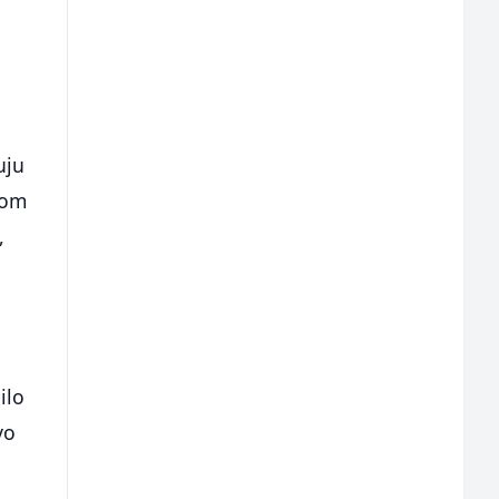
uju
lom
,
ilo
vo