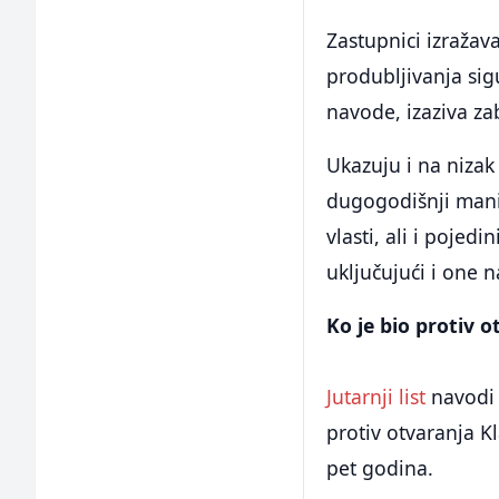
Zastupnici izražava
produbljivanja si
navode, izaziva za
Ukazuju i na nizak 
dugogodišnji manip
vlasti, ali i pojedi
uključujući i one 
Ko je bio protiv 
Jutarnji list
navodi 
protiv otvaranja K
pet godina.