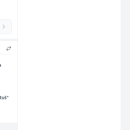
a
tuš"