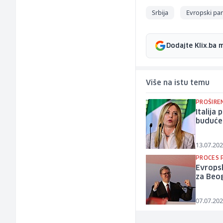
Srbija
Evropski pa
Dodajte Klix.ba 
Više na istu temu
PROŠIREN
Italija
buduće 
13.07.202
PROCES 
Evropsk
za Beog
07.07.202