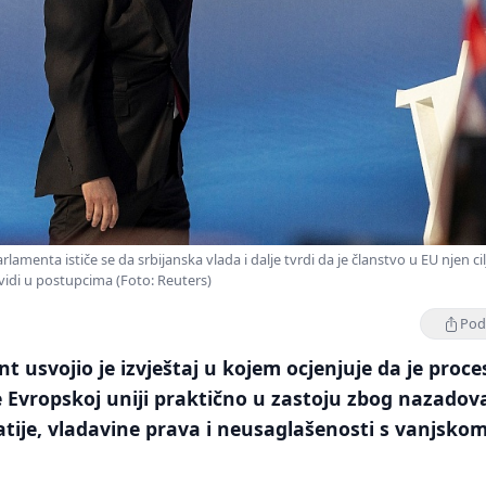
menta ističe se da srbijanska vlada i dalje tvrdi da je članstvo u EU njen cilj,
vidi u postupcima (Foto: Reuters)
Podi
t usvojio je izvještaj u kojem ocjenjuje da je proce
e Evropskoj uniji praktično u zastoju zbog nazadov
tije, vladavine prava i neusaglašenosti s vanjsko