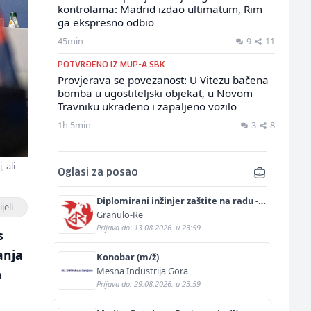
kontrolama: Madrid izdao ultimatum, Rim
ga ekspresno odbio
45min
9
11
POTVRĐENO IZ MUP-A SBK
Provjerava se povezanost: U Vitezu bačena
bomba u ugostiteljski objekat, u Novom
Travniku ukradeno i zapaljeno vozilo
1h 5min
3
8
 ali
Oglasi za posao
Diplomirani inžinjer zaštite na radu -
jeli
Bachelor inžinjer sigurnosti i pomoći
Granulo-Re
(m/ž)
Prijava do: 13.08.2026. u 23:59
s
anja
Konobar (m/ž)
Mesna Industrija Gora
m
Prijava do: 29.08.2026. u 23:59