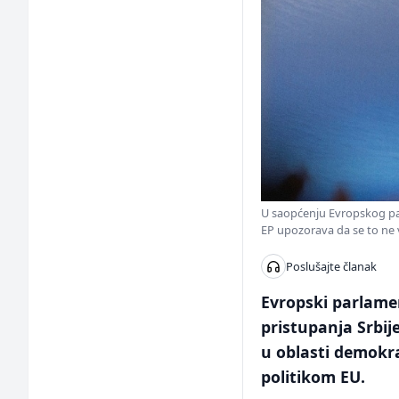
U saopćenju Evropskog parla
EP upozorava da se to ne 
Poslušajte članak
Evropski parlamen
pristupanja Srbij
u oblasti demokra
politikom EU.