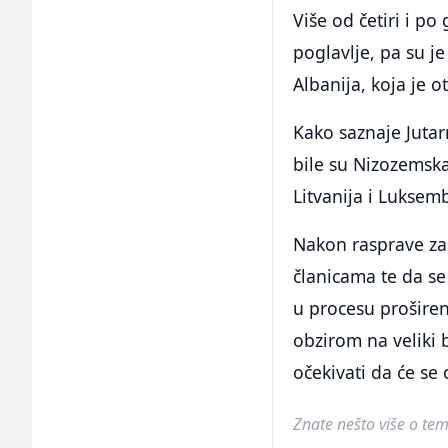
Više od četiri i p
poglavlje, pa su je
Albanija, koja je o
Kako saznaje Jutarn
bile su Nizozemska
Litvanija i Luksemb
Nakon rasprave za
članicama te da se
u procesu proširen
obzirom na veliki b
očekivati da će s
Znate nešto više o temi 