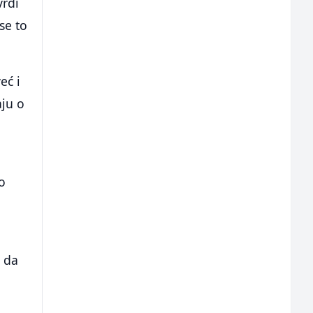
vrdi
se to
eć i
aju o
o
e da