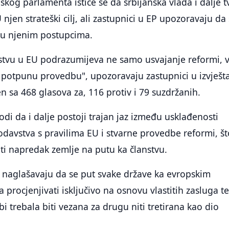
kog parlamenta ističe se da srbijanska vlada i dalje t
 njen strateški cilj, ali zastupnici u EP upozoravaju da 
 u njenim postupcima.
stvu u EU podrazumijeva ne samo usvajanje reformi, v
i potpunu provedbu", upozoravaju zastupnici u izvješt
jen sa 468 glasova za, 116 protiv i 79 suzdržanih.
odi da i dalje postoji trajan jaz između usklađenosti
davstva s pravilima EU i stvarne provedbe reformi, št
ti napredak zemlje na putu ka članstvu.
 naglašavaju da se put svake države ka evropskim
 procjenjivati isključivo na osnovu vlastitih zasluga t
i trebala biti vezana za drugu niti tretirana kao dio