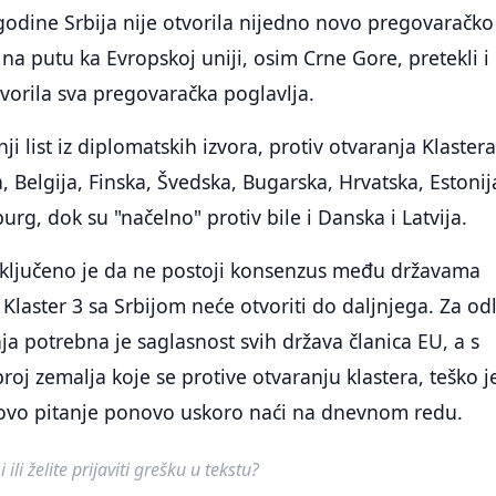
o godine Srbija nije otvorila nijedno novo pregovaračko
 na putu ka Evropskoj uniji, osim Crne Gore, pretekli i
tvorila sva pregovaračka poglavlja.
ji list iz diplomatskih izvora, protiv otvaranja Klastera
, Belgija, Finska, Švedska, Bugarska, Hrvatska, Estonij
urg, dok su "načelno" protiv bile i Danska i Latvija.
ključeno je da ne postoji konsenzus među državama
 Klaster 3 sa Srbijom neće otvoriti do daljnjega. Za od
ja potrebna je saglasnost svih država članica EU, a s
roj zemalja koje se protive otvaranju klastera, teško j
e ovo pitanje ponovo uskoro naći na dnevnom redu.
ili želite prijaviti grešku u tekstu?