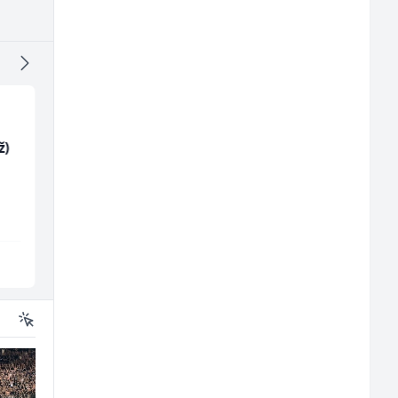
ž)
Radnik u restoranu
Trgovac - Magacioner
(m/ž)
(m/ž)
BASH
Amko komerc
Sarajevo
Fojnica