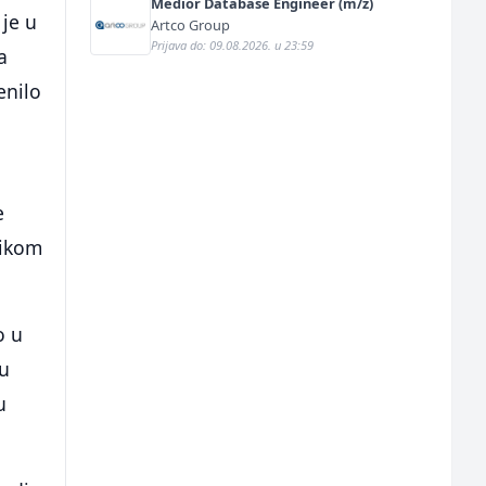
Medior Database Engineer (m/ž)
 je u
Artco Group
Prijava do: 09.08.2026. u 23:59
a
enilo
e
tikom
o u
ku
u