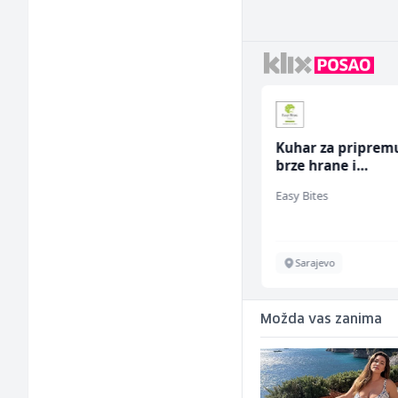
Mašinski inženjer (m/
Kuhar za priprem
ž)
brze hrane i
jednostavnih jela
Euro-Asfalt
Easy Bites
ž)
Više lokacija
Sarajevo
Možda vas zanima