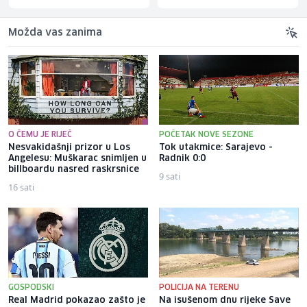
Možda vas zanima
O ČEMU JE RIJEČ
POČETAK NOVE SEZONE
Nesvakidašnji prizor u Los
Tok utakmice: Sarajevo -
Angelesu: Muškarac snimljen u
Radnik 0:0
billboardu nasred raskrsnice
9 sati
16 sati
GOSPODSKI
POLICIJA NA TERENU
Real Madrid pokazao zašto je
Na isušenom dnu rijeke Save