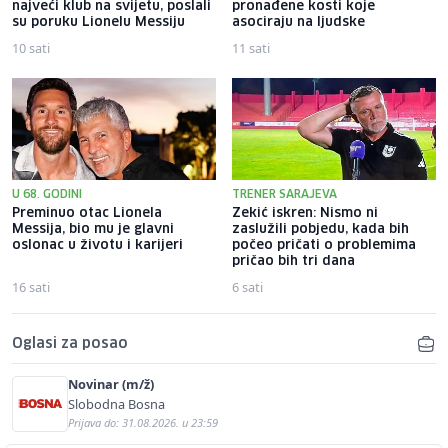
najveći klub na svijetu, poslali
pronađene kosti koje
su poruku Lionelu Messiju
asociraju na ljudske
10 sati
11 sati
U 68. GODINI
TRENER SARAJEVA
Preminuo otac Lionela
Zekić iskren: Nismo ni
Messija, bio mu je glavni
zaslužili pobjedu, kada bih
oslonac u životu i karijeri
počeo pričati o problemima
pričao bih tri dana
16 sati
6 sati
Oglasi za posao
Novinar (m/ž)
Slobodna Bosna
Prijava do: 31.08.2026. u 23:59