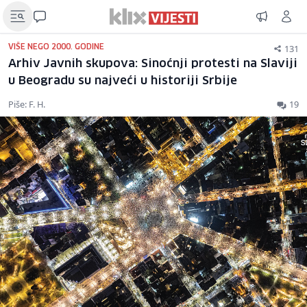
131
VIŠE NEGO 2000. GODINE
Arhiv Javnih skupova: Sinoćnji protesti na Slaviji
u Beogradu su najveći u historiji Srbije
Piše: F. H.
19