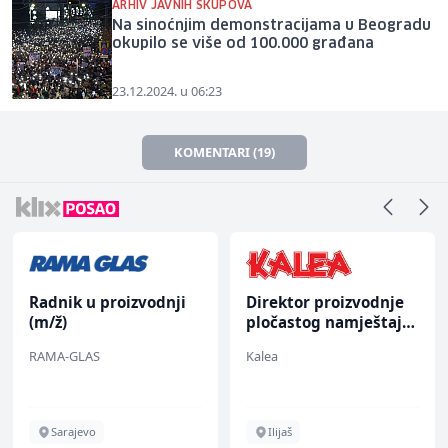
ARHIV JAVNIH SKUPOVA
Na sinoćnjim demonstracijama u Beogradu
okupilo se više od 100.000 građana
23.12.2024. u 06:23
KOMENTARI (19)
Radnik u proizvodnji
Direktor proizvodnje
(m/ž)
pločastog namještaja
(m/ž)
RAMA-GLAS
Kalea
Sarajevo
Ilijaš