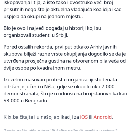
iskopavanja litija, a isto tako i dvostruko veći broj
prisutnih nego što je aktuelna vladajuća koalicija ikad
uspjela da okupi na jednom mjestu.
Bio je ovo i najveći događaj u historiji koji su
organizovali studenti u Srbiji.
Pored ostalih rekorda, prvi put otkako Arhiv javnih
skupova bilježi razne vrste okupljanja dogodilo se da je
utvrđena prosječna gustina na otvorenom bila veća od
dvije osobe po kvadratnom metru.
Izuzetno masovan protest u organizaciji studenata
održan je jučer i u Nišu, gdje se okupilo oko 7.000
demonstranata, što je u odnosu na broj stanovnika kao
53.000 u Beogradu.
Klix.ba čitajte i u našoj aplikaciji za
iOS
ili
Android
.
Znate nešto više o temi ili želite prijaviti grešku u tekstu?