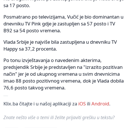
sa 17 posto.
Posmatrano po televizijama, Vučić je bio dominantan u
dnevniku TV Pink gdje je zastupljen sa 57 posto i TV
B92 sa 54 posto vremena.
Vlada Srbije je najviše bila zastupljena u dnevniku TV
Happy sa 37,2 procenta.
Po tonu izvještavanja o navedenim akterima,
predsjendik Srbije je predstavljen na "izrazito pozitivan
način" jer je od ukupnog vremena u svim dnevnicima
imao 88 posto pozitivnog vremena, dok je Vlada dobila
76,6 posto takvog vremena.
Klix.ba čitajte i u našoj aplikaciji za
iOS
ili
Android
.
Znate nešto više o temi ili želite prijaviti grešku u tekstu?