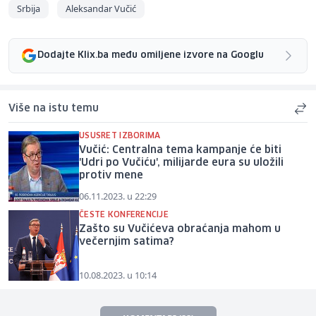
Srbija
Aleksandar Vučić
Dodajte Klix.ba među omiljene izvore na Googlu
Više na istu temu
USUSRET IZBORIMA
Vučić: Centralna tema kampanje će biti
'Udri po Vučiću', milijarde eura su uložili
protiv mene
06.11.2023. u 22:29
ČESTE KONFERENCIJE
Zašto su Vučićeva obraćanja mahom u
večernjim satima?
10.08.2023. u 10:14