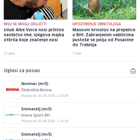
NISU SE MOGLI ODLUČITI
UPOZORENJE ORNITOLOGA
Unuk Alke Vuice nosi prilično
Masovni krivolov na prepelice
neobično ime, njegova majka
u BiH: Zabranjenim vabilicima
otkrila koje značenje nosi
pustoše se polja od Posavine
do Trebinja
2 sata
1 sat
Oglasi za posao
Novinar (m/ž)
Slobodna Bosna
Prijava do: 31.08.2026. u 23:59
Snimatelj (m/ž)
Arena Sport BH
Prijava do: 03.09.2026. u 23:59
Snimatelj (m/ž)