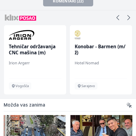
KOMENTARI (22)
Tehničar održavanja
Konobar - Barmen (m/
CNC mašina (m)
ž)
Irion Argerr
Hotel Nomad
Vogošća
Sarajevo
Možda vas zanima