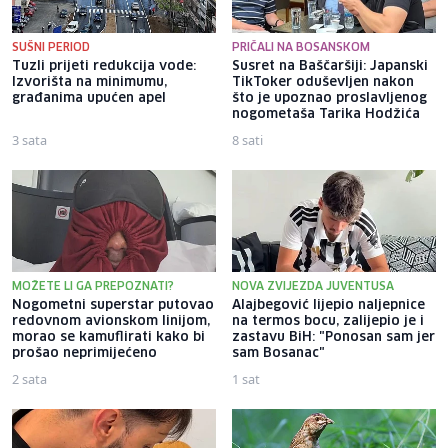
SUŠNI PERIOD
PRIČALI NA BOSANSKOM
Tuzli prijeti redukcija vode:
Susret na Baščaršiji: Japanski
Izvorišta na minimumu,
TikToker oduševljen nakon
građanima upućen apel
što je upoznao proslavljenog
nogometaša Tarika Hodžića
3 sata
8 sati
MOŽETE LI GA PREPOZNATI?
NOVA ZVIJEZDA JUVENTUSA
Nogometni superstar putovao
Alajbegović lijepio naljepnice
redovnom avionskom linijom,
na termos bocu, zalijepio je i
morao se kamuflirati kako bi
zastavu BiH: "Ponosan sam jer
prošao neprimijećeno
sam Bosanac"
2 sata
1 sat