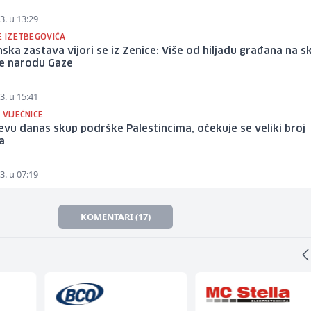
3. u 13:29
E IZETBEGOVIĆA
nska zastava vijori se iz Zenice: Više od hiljadu građana na 
e narodu Gaze
3. u 15:41
 VIJEĆNICE
evu danas skup podrške Palestincima, očekuje se veliki broj
a
3. u 07:19
KOMENTARI (17)