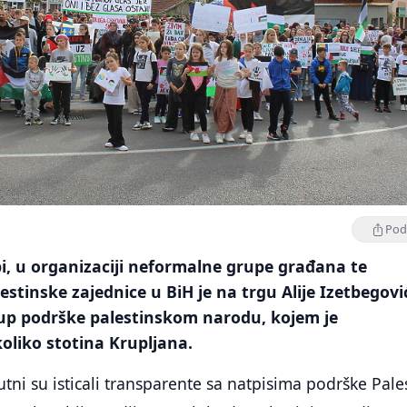
Podi
i, u organizaciji neformalne grupe građana te
estinske zajednice u BiH je na trgu Alije Izetbegovi
kup podrške palestinskom narodu, kojem je
oliko stotina Krupljana.
tni su isticali transparente sa natpisima podrške Pales