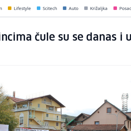
n
Lifestyle
Scitech
Auto
Križaljka
Posa
ncima čule su se danas i 