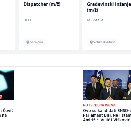
Dispatcher (m/ž)
Građevinski inženje
(m/ž)
BCO
MC-Stella
Sarajevo
Velika Kladuša
POTVRĐENA IMENA
n Čović
Sergej Trifunović i njegova
Ovo su kandidati SNSD-
e ne
supruga privedeni nakon
Parlament BiH: Na lista
incidenta u tržnom centru u
Amidžić, Vulić i Višković
Beogradu