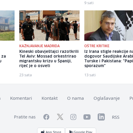
12 sati
9 sati
KAŽNJAVANJE MADRIDA
OŠTRE KRITIKE
Kineski obavještajci razotkrili
Iz Irana stigle reakcije n
 za
Tel Aviv: Mossad orkestrirao
dogovor Saudijske Arabi
u
migrantsku krizu u Španiji,
Turske i Pakistana: "Papi
riječ je o osveti
sporazum"
23 sata
13 sati
m
Komentari
Kontakt
O nama
Oglašavanje
P
Facebook
YouTube
LinkedIn
Twitter
Instagram
RSS
Pratite nas
App Store
Google Play