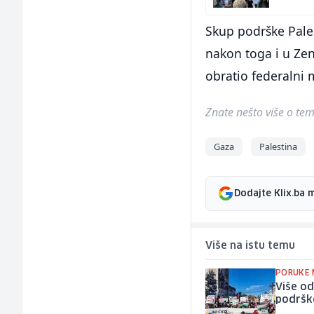
Skup podrške Pales
nakon toga i u Zeni
obratio federalni 
Znate nešto više o temi 
Gaza
Palestina
Dodajte Klix.ba 
Više na istu temu
PORUKE 
Više od
podrške