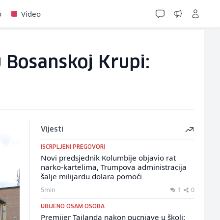
o
Video
u Bosanskoj Krupi:
Vijesti
ISCRPLJENI PREGOVORI
Novi predsjednik Kolumbije objavio rat
narko-kartelima, Trumpova administracija
šalje milijardu dolara pomoći
5min
1
0
UBIJENO OSAM OSOBA
Premijer Tajlanda nakon pucnjave u školi: