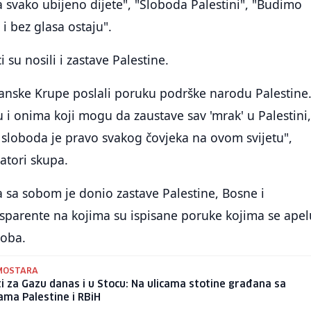
za svako ubijeno dijete", "Sloboda Palestini", "Budimo
 i bez glasa ostaju".
 su nosili i zastave Palestine.
anske Krupe poslali poruku podrške narodu Palestine
 i onima koji mogu da zaustave sav 'mrak' u Palestini,
, sloboda je pravo svakog čovjeka na ovom svijetu",
zatori skupa.
a sa sobom je donio zastave Palestine, Bosne i
sparente na kojima su ispisane poruke kojima se apel
koba.
MOSTARA
i za Gazu danas i u Stocu: Na ulicama stotine građana sa
ma Palestine i RBiH