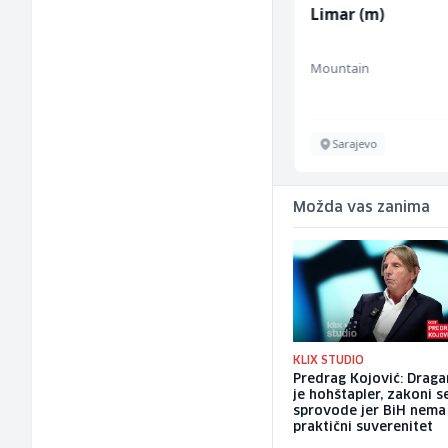
Električar (m/ž)
Limar (m)
Hering
Mountain
Široki Brijeg
Sarajevo
Možda vas zanima
KLIX STUDIO
Predrag Kojović: Draga
je hohštapler, zakoni s
sprovode jer BiH nema
praktični suverenitet