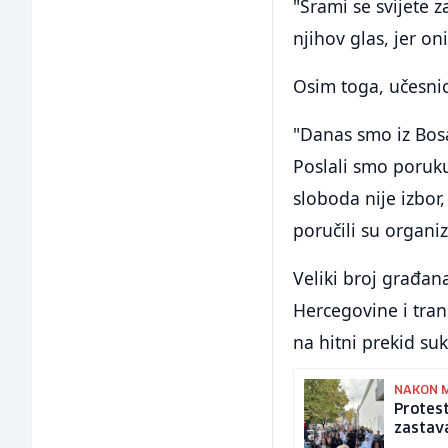
"Srami se svijete 
njihov glas, jer oni
Osim toga, učesnici
"Danas smo iz Bos
Poslali smo poruku
sloboda nije izbor
poručili su organi
Veliki broj građan
Hercegovine i tran
na hitni prekid su
NAKON 
Protest
zastava