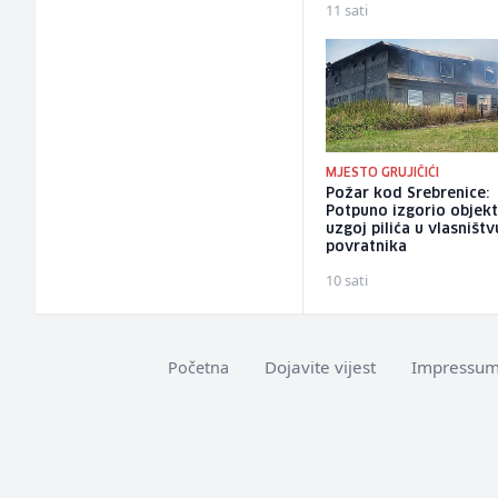
11 sati
MJESTO GRUJIČIĆI
Požar kod Srebrenice:
Potpuno izgorio objekt
uzgoj pilića u vlasništv
povratnika
10 sati
Dojavite vijest
Impressu
Početna