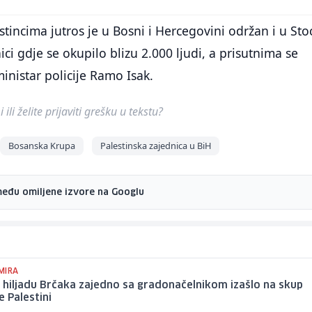
tincima jutros je u Bosni i Hercegovini održan i u Sto
ci gdje se okupilo blizu 2.000 ljudi, a prisutnima se
ministar policije Ramo Isak.
ili želite prijaviti grešku u tekstu?
Bosanska Krupa
Palestinska zajednica u BiH
među omiljene izvore na Googlu
MIRA
 hiljadu Brčaka zajedno sa gradonačelnikom izašlo na skup
 Palestini