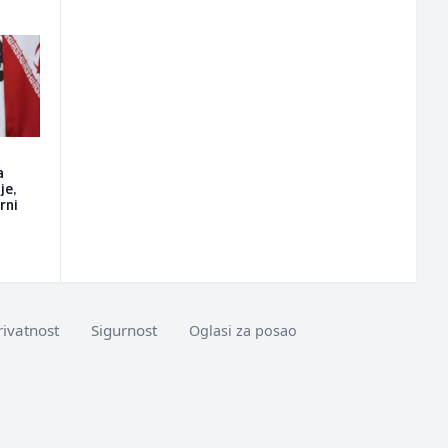
a
je,
rni
rivatnost
Sigurnost
Oglasi za posao