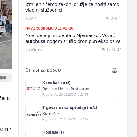
Izmijenit ćemo zakon, oružje će nositi samo
vladini službenici
13min
0
1
NA AERODROMU U LEIPZIGU
Novi detalji incidenta u Njemačkoj: Vozač
autobusa nogom srušio dron pun eksploziva
7h 58min
15
27
Oglasi za posao
jeli
Konobarica (ž)
Bosnian House Restaurant
Prijava do: 20.08.2026. u 23:59
ća u
Trgovac u maloprodaji (m/ž)
Kuprešak
Prijava do: 15.08.2026. u 23:59
tini:
Hostesa (ž)