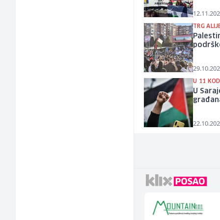
12.11.202
TRG ALIJ
Palesti
podršk
29.10.202
U 11 KOD
U Saraj
građan
22.10.202