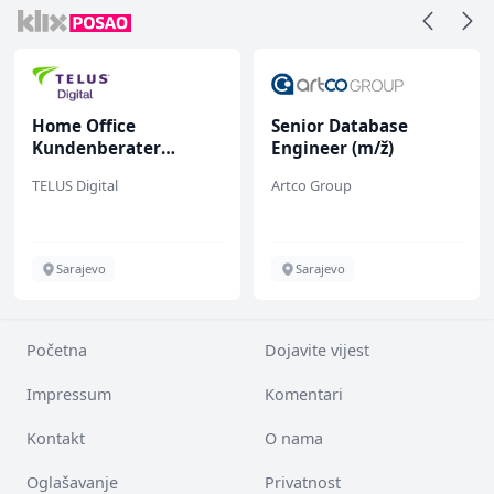
Home Office
Senior Database
Kundenberater
Engineer (m/ž)
(m/w/d) für ein
TELUS Digital
Artco Group
renommiertes
Schuhunternehmen
Sarajevo
Sarajevo
Početna
Dojavite vijest
Impressum
Komentari
Kontakt
O nama
Oglašavanje
Privatnost