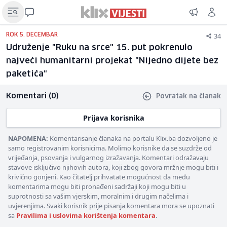
34
ROK 5. DECEMBAR
Udruženje "Ruku na srce" 15. put pokrenulo
najveći humanitarni projekat "Nijedno dijete bez
paketića"
Komentari (0)
Povratak na članak
Prijava korisnika
NAPOMENA:
Komentarisanje članaka na portalu Klix.ba dozvoljeno je
samo registrovanim korisnicima. Molimo korisnike da se suzdrže od
vrijeđanja, psovanja i vulgarnog izražavanja. Komentari odražavaju
stavove isključivo njihovih autora, koji zbog govora mržnje mogu biti i
krivično gonjeni. Kao čitatelj prihvatate mogućnost da među
komentarima mogu biti pronađeni sadržaji koji mogu biti u
suprotnosti sa vašim vjerskim, moralnim i drugim načelima i
uvjerenjima. Svaki korisnik prije pisanja komentara mora se upoznati
sa
Pravilima i uslovima korištenja komentara
.