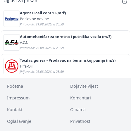
Oglasi za posao
Agent u call centru (m/ž)
Poslovne novine
Prijava do: 21.08.2026. u 23:59
Automehaničar za teretna i putnička vozila (m/ž)
A.C.I.
Prijava do: 23.08.2026. u 23:59
Točilac goriva - Prodavač na benzinskoj pumpi (m/ž)
Hifa-Oil
Prijava do: 08.08.2026. u 23:59
Početna
Dojavite vijest
Impressum
Komentari
Kontakt
O nama
Oglašavanje
Privatnost