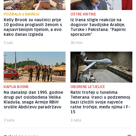
POZIRALA U BIKINIJU
OŠTRE KRITIKE
Kelly Brook su naučnici prije
Iz Irana stigle reakcije na
10 godina proglasili ženom s
dogovor Saudijske Arabije,
najsavršenijim tijelom, a evo
Turske i Pakistana: "Papirni
kako danas izgleda
sporazum"
5 sati
30 min
KAPIJA BOSNE
OBORENE LETJELICE
Na današnji dan 1995. godine
Ratni trofeji u tunelima
drugi put oslobođena Velika
Teherana: Iranci u podzemnoj
Kladuša, snage Armije RBiH
bazi izložili svoje najveće
srušile Abdićevu paradržavu
ratne trofeje, među njima i F-
15
3 sata
3 sata