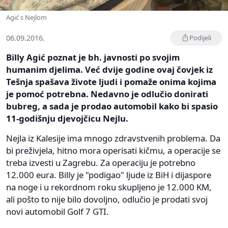
Agić s Nejlom
06.09.2016.
Podijeli
Billy Agić poznat je bh. javnosti po svojim
humanim djelima. Već dvije godine ovaj čovjek iz
Tešnja spašava živote ljudi i pomaže onima kojima
je pomoć potrebna. Nedavno je odlučio donirati
bubreg, a sada je prodao automobil kako bi spasio
11-godišnju djevojčicu Nejlu.
Nejla iz Kalesije ima mnogo zdravstvenih problema. Da
bi preživjela, hitno mora operisati kičmu, a operacije se
treba izvesti u Zagrebu. Za operaciju je potrebno
12.000 eura. Billy je "podigao" ljude iz BiH i dijaspore
na noge i u rekordnom roku skupljeno je 12.000 KM,
ali pošto to nije bilo dovoljno, odlučio je prodati svoj
novi automobil Golf 7 GTI.