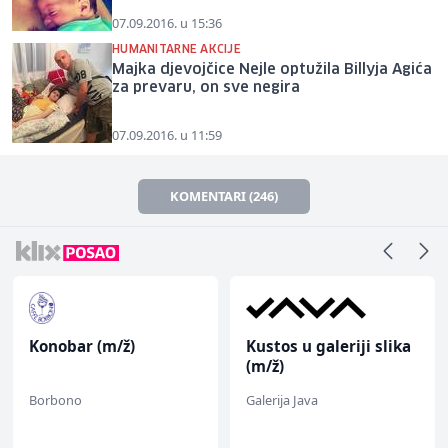
07.09.2016. u 15:36
HUMANITARNE AKCIJE
Majka djevojčice Nejle optužila Billyja Agića
za prevaru, on sve negira
07.09.2016. u 11:59
KOMENTARI (246)
Konobar (m/ž)
Kustos u galeriji slika
(m/ž)
Borbono
Galerija Java