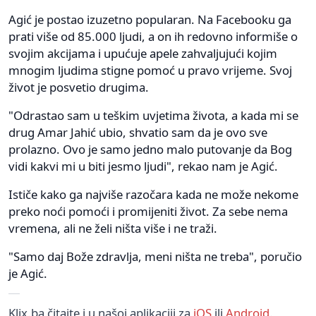
Agić je postao izuzetno popularan. Na Facebooku ga
prati više od 85.000 ljudi, a on ih redovno informiše o
svojim akcijama i upućuje apele zahvaljujući kojim
mnogim ljudima stigne pomoć u pravo vrijeme. Svoj
život je posvetio drugima.
"Odrastao sam u teškim uvjetima života, a kada mi se
drug Amar Jahić ubio, shvatio sam da je ovo sve
prolazno. Ovo je samo jedno malo putovanje da Bog
vidi kakvi mi u biti jesmo ljudi", rekao nam je Agić.
Ističe kako ga najviše razočara kada ne može nekome
preko noći pomoći i promijeniti život. Za sebe nema
vremena, ali ne želi ništa više i ne traži.
"Samo daj Bože zdravlja, meni ništa ne treba", poručio
je Agić.
Klix.ba čitajte i u našoj aplikaciji za
iOS
ili
Android
.