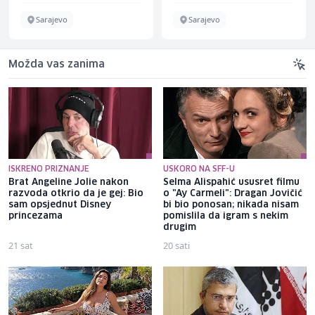
Sarajevo
Sarajevo
Možda vas zanima
ISKRENO PRIZNANJE
USKORO NA SFF-U
Brat Angeline Jolie nakon
Selma Alispahić ususret filmu
razvoda otkrio da je gej: Bio
o "Ay Carmeli": Dragan Jovičić
sam opsjednut Disney
bi bio ponosan; nikada nisam
princezama
pomislila da igram s nekim
drugim
21 sat
20 sati