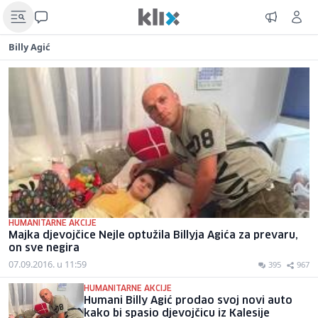
Billy Agić
HUMANITARNE AKCIJE
Majka djevojčice Nejle optužila Billyja Agića za prevaru,
on sve negira
07.09.2016. u 11:59
395
967
HUMANITARNE AKCIJE
Humani Billy Agić prodao svoj novi auto
kako bi spasio djevojčicu iz Kalesije