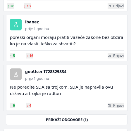
↑
26
↓
13
Prijavi
ibanez
prije 1 godinu
poreski organi moraju pratiti važeće zakone bez obzira
ko je na vlasti. teško za shvatiti?
↑
5
↓
16
Prijavi
gooUser1728329834
prije 1 godinu
Ne poredite SDA sa trojkom, SDA je napravila ovu
državu a trojka je radturi
↑
6
↓
4
Prijavi
PRIKAŽI ODGOVORE (1)