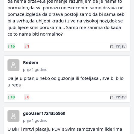
da nema drzave,a jos manje razumijem da je nama to
normalno,da svi pomazu unesrecenim samo drzava ne
pomaze,izgleda da drzava postoji samo da bi sama sebi
bila svrha,da uhljebi kradu i zive na visokoj nozi,dok se
ljudi lijece sms porukama... Samo me zanima do kada
ce to nama biti normalno?
↑
16
↓
1
Prijavi
Redem
prije 1 godinu
Da je u pitanju neko od guzonja ili foteljasa , sve bi bilo
u redu .
↑
10
↓
0
Prijavi
gooUser1724355969
prije 1 godinu
U BiH i mrtvi placaju PDV!!! Svim samozvanim liderima