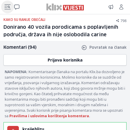
798
KAKO SU RANIJE OBEĆALI
Donirano 40 vozila porodicama s poplavljenih
područja, država ih nije oslobodila carine
Komentari (94)
Povratak na članak
Prijava korisnika
NAPOMENA:
Komentarisanje članaka na portalu Klix.ba dozvoljeno je
samo registrovanim korisnicima. Molimo korisnike da se suzdrže od
vrijeđanja, psovanja i vulgarnog izražavanja. Komentari odražavaju
stavove isključivo njihovih autora, koji zbog govora mržnje mogu biti i
krivično gonjeni. Kao čitatelj prihvatate mogućnost da među
komentarima mogu biti pronađeni sadržaji koji mogu biti u
suprotnosti sa vašim vjerskim, moralnim i drugim načelima i
uvjerenjima. Svaki korisnik prije pisanja komentara mora se upoznati
sa
Pravilima i uslovima korištenja komentara
.
krajjeblizu