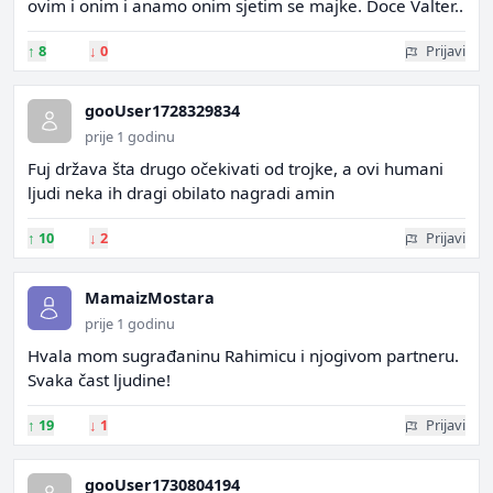
ovim i onim i anamo onim sjetim se majke. Doce Valter..
↑
8
↓
0
Prijavi
gooUser1728329834
prije 1 godinu
Fuj država šta drugo očekivati od trojke, a ovi humani
ljudi neka ih dragi obilato nagradi amin
↑
10
↓
2
Prijavi
MamaizMostara
prije 1 godinu
Hvala mom sugrađaninu Rahimicu i njogivom partneru.
Svaka čast ljudine!
↑
19
↓
1
Prijavi
gooUser1730804194