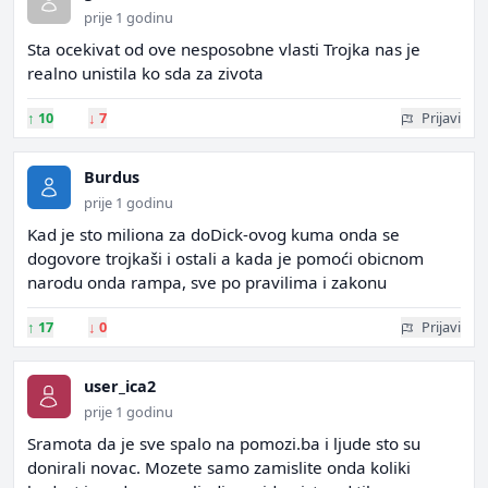
prije 1 godinu
Sta ocekivat od ove nesposobne vlasti Trojka nas je
realno unistila ko sda za zivota
↑
10
↓
7
Prijavi
Burdus
prije 1 godinu
Kad je sto miliona za doDick-ovog kuma onda se
dogovore trojkaši i ostali a kada je pomoći obicnom
narodu onda rampa, sve po pravilima i zakonu
↑
17
↓
0
Prijavi
user_ica2
prije 1 godinu
Sramota da je sve spalo na pomozi.ba i ljude sto su
donirali novac. Mozete samo zamislite onda koliki