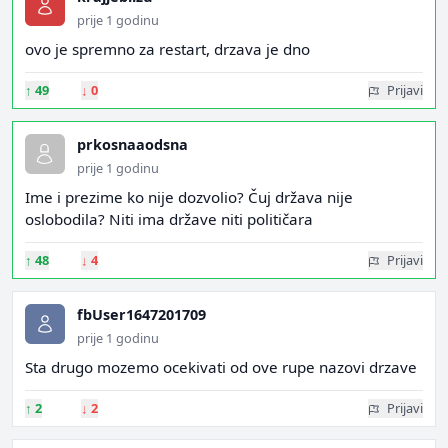
prije 1 godinu
ovo je spremno za restart, drzava je dno
↑
49
↓
0
Prijavi
prkosnaaodsna
prije 1 godinu
Ime i prezime ko nije dozvolio? Čuj država nije
oslobodila? Niti ima države niti političara
↑
48
↓
4
Prijavi
fbUser1647201709
prije 1 godinu
Sta drugo mozemo ocekivati od ove rupe nazovi drzave
↑
2
↓
2
Prijavi