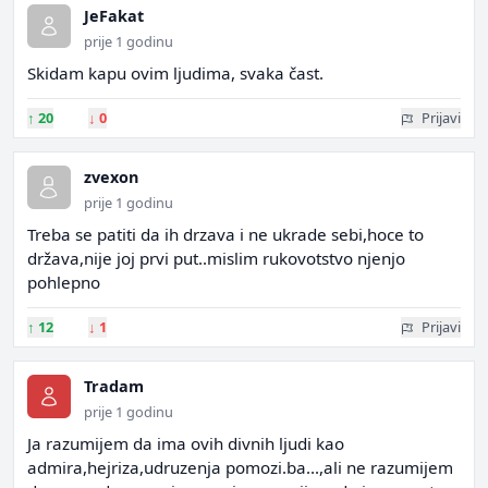
JeFakat
prije 1 godinu
Skidam kapu ovim ljudima, svaka čast.
↑
20
↓
0
Prijavi
zvexon
prije 1 godinu
Treba se patiti da ih drzava i ne ukrade sebi,hoce to
država,nije joj prvi put..mislim rukovotstvo njenjo
pohlepno
↑
12
↓
1
Prijavi
Tradam
prije 1 godinu
Ja razumijem da ima ovih divnih ljudi kao
admira,hejriza,udruzenja pomozi.ba...,ali ne razumijem