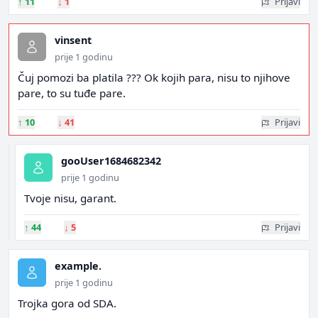
↑
11
↓
1
Prijavi
vinsent
prije 1 godinu
Čuj pomozi ba platila ??? Ok kojih para, nisu to njihove
pare, to su tuđe pare.
↑
10
↓
41
Prijavi
gooUser1684682342
prije 1 godinu
Tvoje nisu, garant.
↑
44
↓
5
Prijavi
example.
prije 1 godinu
Trojka gora od SDA.