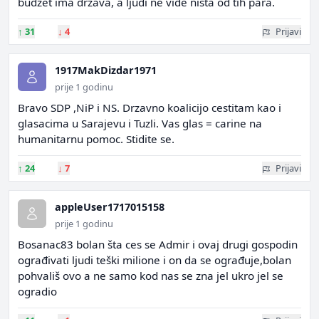
budzet ima drzava, a ljudi ne vide nista od tih para.
↑
31
↓
4
Prijavi
1917MakDizdar1971
prije 1 godinu
Bravo SDP ,NiP i NS. Drzavno koalicijo cestitam kao i
glasacima u Sarajevu i Tuzli. Vas glas = carine na
humanitarnu pomoc. Stidite se.
↑
24
↓
7
Prijavi
appleUser1717015158
prije 1 godinu
Bosanac83 bolan šta ces se Admir i ovaj drugi gospodin
ograđivati ljudi teški milione i on da se ograđuje,bolan
pohvališ ovo a ne samo kod nas se zna jel ukro jel se
ogradio