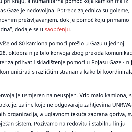
 su pri kraju, a humanitarna pomoć koja kamionima iz
jas Gaze je nedovoljna. Potrebe zajednica su goleme,
novnim preživljavanjem, dok je pomoć koju primamo
edna”, dodaje se u
saopćenju
.
 više od 80 kamiona pomoći prešlo u Gazu u jednoj
28. oktobra nije bilo konvoja zbog prekida komunikaci
er za prihvat i skladištenje pomoći u Pojasu Gaze - ni
komunicirati s različitim stranama kako bi koordiniral
onvoja je usmjeren na neuspjeh. Vrlo malo kamiona, s
spekcije, zalihe koje ne odgovaraju zahtjevima UNRWA-
ih organizacija, a uglavnom tekuća zabrana goriva, s
pješan sistem. Pozivamo na redovitu i stabilnu liniju