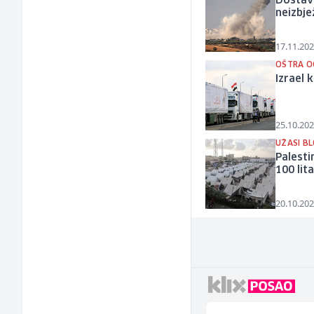
Dostav
neizbje
17.11.202
OŠTRA O
Izrael 
25.10.202
UŽASI B
Palesti
100 lit
20.10.202