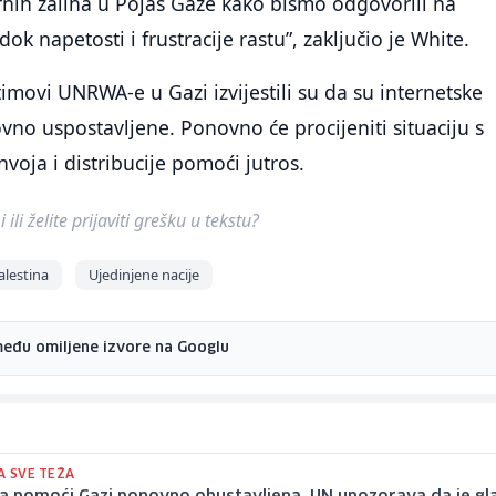
nih zaliha u Pojas Gaze kako bismo odgovorili na
k napetosti i frustracije rastu”, zaključio je White.
ovi UNRWA-e u Gazi izvijestili su da su internetske
vno uspostavljene. Ponovno će procijeniti situaciju s
voja i distribucije pomoći jutros.
ili želite prijaviti grešku u tekstu?
alestina
Ujedinjene nacije
među omiljene izvore na Googlu
A SVE TEŽA