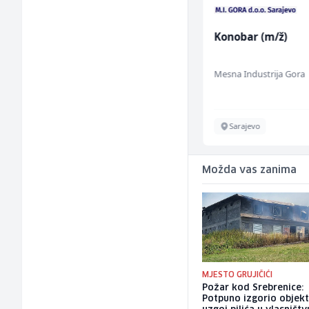
Asistent za
Konobar (m/ž)
administraciju (m/ž)
Ekopak
Mesna Industrija Gora
Sarajevo
Sarajevo
Možda vas zanima
MJESTO GRUJIČIĆI
Požar kod Srebrenice:
Potpuno izgorio objekt