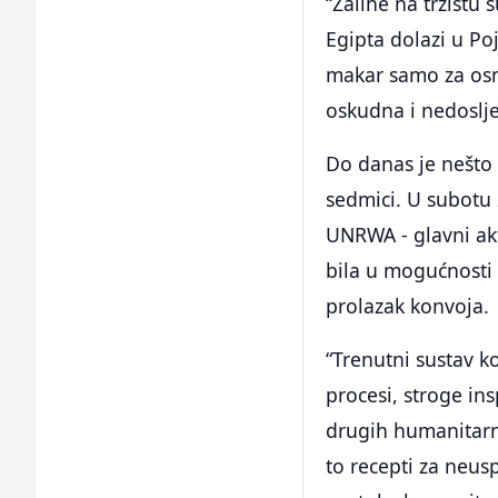
“Zalihe na tržištu
Egipta dolazi u Po
makar samo za os
oskudna i nedoslj
Do danas je nešto
sedmici. U subotu 
UNRWA - glavni akt
bila u mogućnosti 
prolazak konvoja.
“Trenutni sustav k
procesi, stroge in
drugih humanitarn
to recepti za neus