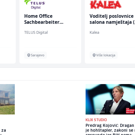
Home Office
Voditelj poslovnice
Sachbearbeiter
salona namještaja 
(m/w/d) für einen
ž)
TELUS Digital
Kalea
bekannten deutschen
Energieversorger
Sarajevo
Više lokacija
KLIX STUDIO
Sergej Trifunović i njegova
Predrag Kojović: Dragan
 za
supruga privedeni nakon
je hohštapler, zakoni se