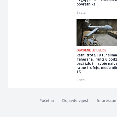
uzgoj pilića u vlasništv
povratnika
3 sata
OBORENE LETJELICE
Ratni trofeji u tunelim
Teherana: Iranci u po
bazi izložili svoje najv
ratne trofeje, među nji
15
9 sati
Dojavite vijest
Impressu
Početna