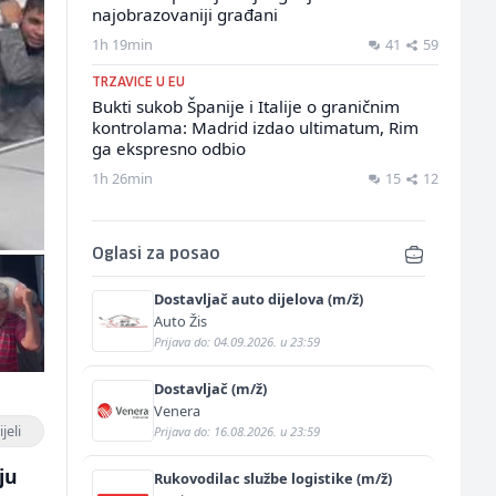
najobrazovaniji građani
1h 19min
41
59
TRZAVICE U EU
Bukti sukob Španije i Italije o graničnim
kontrolama: Madrid izdao ultimatum, Rim
ga ekspresno odbio
1h 26min
15
12
Oglasi za posao
Dostavljač auto dijelova (m/ž)
Auto Žis
Prijava do: 04.09.2026. u 23:59
Dostavljač (m/ž)
Venera
jeli
Prijava do: 16.08.2026. u 23:59
ju
Rukovodilac službe logistike (m/ž)