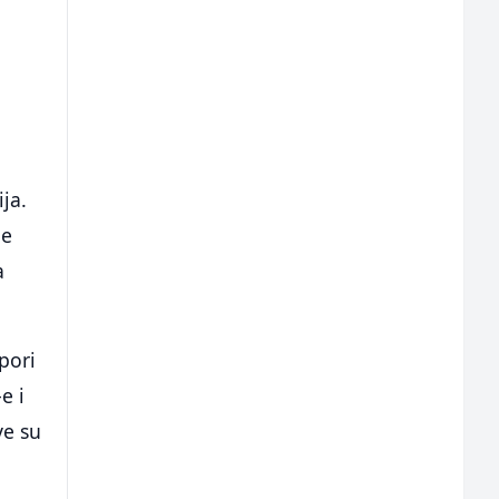
ja.
je
a
pori
e i
ve su