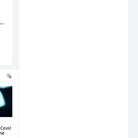
Monteri ventilacije i
Higijeničarka (ž)
(m/
klimatizacije (m)
Interclima
Invictus
Sarajevo
Sarajevo
 Čović
 ne