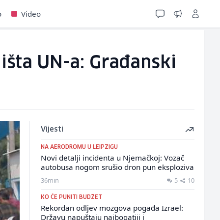
o
Video
dišta UN-a: Građanski
Vijesti
NA AERODROMU U LEIPZIGU
Novi detalji incidenta u Njemačkoj: Vozač
autobusa nogom srušio dron pun eksploziva
36min
5
10
KO ĆE PUNITI BUDŽET
Rekordan odljev mozgova pogađa Izrael:
Državu napuštaju najbogatiji i