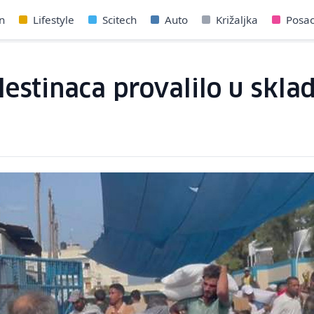
n
Lifestyle
Scitech
Auto
Križaljka
Posa
lestinaca provalilo u skla