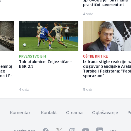
u
incidenta u tržnom centru u
sprovode jer BiH nema
Beogradu
praktični suverenitet
4 sata
4 sata
PRVENSTVO BIH
OŠTRE KRITIKE
a
Tok utakmice: Željezničar -
Iz Irana stigle reakcije n
dzemnoj
BSK 2:1
dogovor Saudijske Arabi
eće
Turske i Pakistana: "Papi
ma i F-
sporazum"
4 sata
5 sati
m
Komentari
Kontakt
O nama
Oglašavanje
P
Facebook
YouTube
LinkedIn
Twitter
Instagram