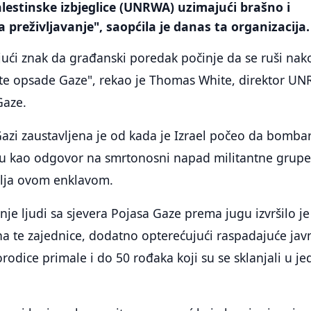
lestinske izbjeglice (UNRWA) uzimajući brašno i
 preživljavanje", saopćila je danas ta organizacija.
jući znak da građanski poredak počinje da se ruši nako
rste opsade Gaze", rekao je Thomas White, direktor U
Gaze.
azi zaustavljena je od kada je Izrael počeo da bomba
vu kao odgovor na smrtonosni napad militantne grup
lja ovom enklavom.
je ljudi sa sjevera Pojasa Gaze prema jugu izvršilo je
a te zajednice, dodatno opterećujući raspadajuće jav
rodice primale i do 50 rođaka koji su se sklanjali u j