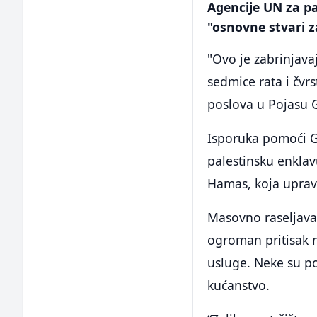
Agencije UN za pa
"osnovne stvari za
"Ovo je zabrinjava
sedmice rata i čv
poslova u Pojasu 
Isporuka pomoći G
palestinsku enkla
Hamas, koja uprav
Masovno raseljavan
ogroman pritisak n
usluge. Neke su po
kućanstvo.