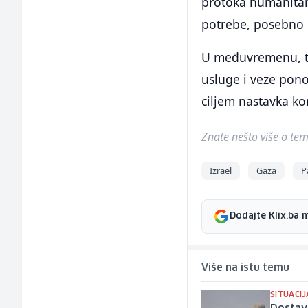
protoka humanitar
potrebe, posebno do
U međuvremenu, tim
usluge i veze pono
ciljem nastavka kon
Znate nešto više o temi 
Izrael
Gaza
P
Dodajte Klix.ba 
Više na istu temu
SITUACIJ