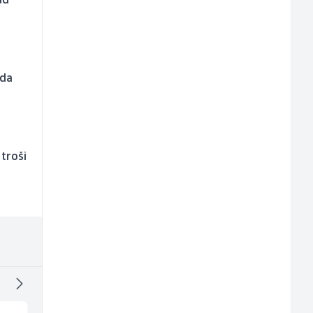
ad
eda
 troši