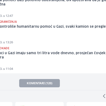
a pomoći Gazi ponovno obustavljena, UN upozorava da je gl
žna
3. u 12:47
GRANIČENJA
kontroliše humanitarnu pomoć u Gazi, svaki kamion se pregl
3. u 13:26
LOKADE
nci u Gazi imaju samo tri litra vode dnevno, prosječan čovjek
ara
3. u 11:04
KOMENTARI (120)