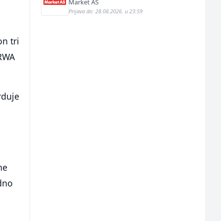
Market AS
Prijava do: 28.08.2026. u 23:59
n tri
NRWA
rduje
e
ne
edno