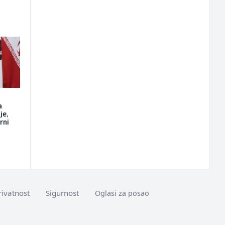
a
je,
rni
rivatnost
Sigurnost
Oglasi za posao