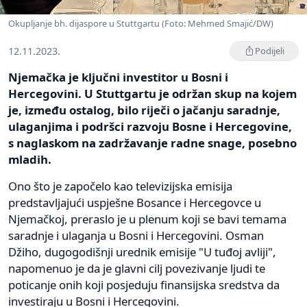
Okupljanje bh. dijaspore u Stuttgartu (Foto: Mehmed Smajić/DW)
12.11.2023.
Podijeli
Njemačka je ključni investitor u Bosni i
Hercegovini. U Stuttgartu je održan skup na kojem
je, između ostalog, bilo riječi o jačanju saradnje,
ulaganjima i podršci razvoju Bosne i Hercegovine,
s naglaskom na zadržavanje radne snage, posebno
mladih.
Ono što je započelo kao televizijska emisija
predstavljajući uspješne Bosance i Hercegovce u
Njemačkoj, preraslo je u plenum koji se bavi temama
saradnje i ulaganja u Bosni i Hercegovini. Osman
Džiho, dugogodišnji urednik emisije "U tuđoj avliji",
napomenuo je da je glavni cilj povezivanje ljudi te
poticanje onih koji posjeduju finansijska sredstva da
investiraju u Bosni i Hercegovini.