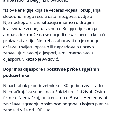
"Iz ove energije koja se večeras vidjela i okupljanja,
slobodno mogu reći, trusta mozgova, ovdje u
Njemačkoj, a sličnu situaciju imamo i u drugim
krajevima Evrope, naravno i u Belgiji gdje sam ja
ambasador, može da se dogodi neka sinergija koja će
proizvesti akciju. Ne treba zaboraviti da je mnogo
država u svijetu opstalo ili napredovalo upravo
zahvaljujući svojoj dijaspori, a mi imamo svoju
dijasporu", kazao je Avdović.
Doprinos dijaspore i pozitivne priče uspješnih
poduzetnika
Nihad Tabak je poduzetnik koji 30 godina živi i radi u
Njemačkoj. Iza sebe ima težak izbjeglički život. Osim
firme u Njemačkoj, on trenutno u Bosni i Hercegovini
završava izgradnju poslovnog pogona u kojem planira
zaposliti više od 100 ljudi.