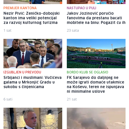
PREMIJER KANTONA
NASTUPAO U PULI
Nezir Pivić: Zeničko-dobojski
Jakov Jozinović poručio
kanton ima veliki potencijal
fanovima da prestanu bacati
za razvoj kulturnog turizma
mobitele na binu: Pogazit ću ih
1 sat
23 sata
IZGUBLJEN U PREVODU
BORDO KLUB SE OGLASIO
Srbijanci i muslimani: Vučićeva
FK Sarajevo do daljnjeg ne
galama u Mrkonjić Gradu u
može igrati domaće utakmice
sukobu s činjenicama
na Koševu, teren ne ispunjava
ni minimalne uslove
6 sati
21 sat