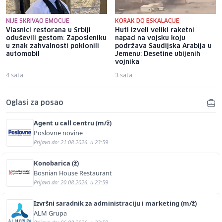
NIJE SKRIVAO EMOCIJE
KORAK DO ESKALACIJE
Vlasnici restorana u Srbiji
Huti izveli veliki raketni
oduševili gestom: Zaposleniku
napad na vojsku koju
u znak zahvalnosti poklonili
podržava Saudijska Arabija u
automobil
Jemenu: Desetine ubijenih
vojnika
4 sata
3 sata
Oglasi za posao
Agent u call centru (m/ž)
Poslovne novine
Prijava do: 21.08.2026. u 23:59
Konobarica (ž)
Bosnian House Restaurant
Prijava do: 20.08.2026. u 23:59
Izvršni saradnik za administraciju i marketing (m/ž)
ALM Grupa