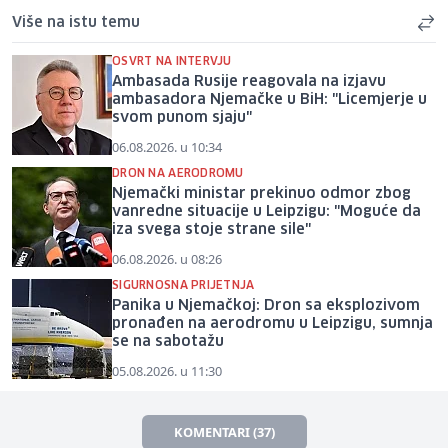
Više na istu temu
OSVRT NA INTERVJU
Ambasada Rusije reagovala na izjavu
ambasadora Njemačke u BiH: "Licemjerje u
svom punom sjaju"
06.08.2026. u 10:34
DRON NA AERODROMU
Njemački ministar prekinuo odmor zbog
vanredne situacije u Leipzigu: "Moguće da
iza svega stoje strane sile"
06.08.2026. u 08:26
SIGURNOSNA PRIJETNJA
Panika u Njemačkoj: Dron sa eksplozivom
pronađen na aerodromu u Leipzigu, sumnja
se na sabotažu
05.08.2026. u 11:30
KOMENTARI (37)