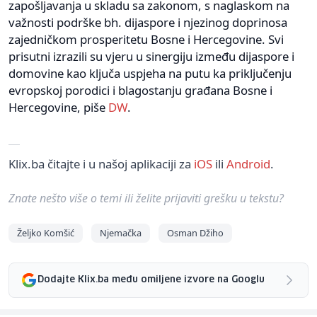
zapošljavanja u skladu sa zakonom, s naglaskom na
važnosti podrške bh. dijaspore i njezinog doprinosa
zajedničkom prosperitetu Bosne i Hercegovine. Svi
prisutni izrazili su vjeru u sinergiju između dijaspore i
domovine kao ključa uspjeha na putu ka priključenju
evropskoj porodici i blagostanju građana Bosne i
Hercegovine, piše
DW
.
Klix.ba čitajte i u našoj aplikaciji za
iOS
ili
Android
.
Znate nešto više o temi ili želite prijaviti grešku u tekstu?
Željko Komšić
Njemačka
Osman Džiho
Dodajte Klix.ba među omiljene izvore na Googlu