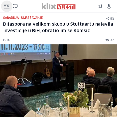
53
SARADNJA I UMREŽAVANJE
Dijaspora na velikom skupu u Stuttgartu najavila
investicije u BiH, obratio im se Komšić
B. R.
37