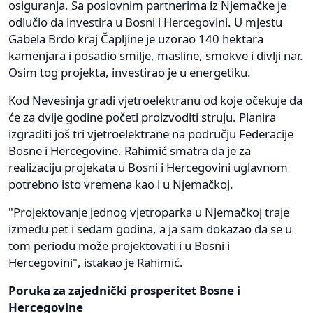
osiguranja. Sa poslovnim partnerima iz Njemačke je
odlučio da investira u Bosni i Hercegovini. U mjestu
Gabela Brdo kraj Čapljine je uzorao 140 hektara
kamenjara i posadio smilje, masline, smokve i divlji nar.
Osim tog projekta, investirao je u energetiku.
Kod Nevesinja gradi vjetroelektranu od koje očekuje da
će za dvije godine početi proizvoditi struju. Planira
izgraditi još tri vjetroelektrane na području Federacije
Bosne i Hercegovine. Rahimić smatra da je za
realizaciju projekata u Bosni i Hercegovini uglavnom
potrebno isto vremena kao i u Njemačkoj.
"Projektovanje jednog vjetroparka u Njemačkoj traje
između pet i sedam godina, a ja sam dokazao da se u
tom periodu može projektovati i u Bosni i
Hercegovini", istakao je Rahimić.
Poruka za zajednički prosperitet Bosne i
Hercegovine