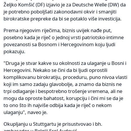
Željko Komšić (DF) izjavio je za Deutsche Welle (DW) da
je potrebno poboljšati zakonodavni okvir i smanjiti
birokratske prepreke da bi se potaklo više investicija.
Prema njegovim riječima, biznis uvijek nađe put,
posebno kada je riječ o jednoj vrsti patriotsko-intimne
povezanosti sa Bosnom i Hercegovinom koju ljudi
pokazuju.
"Druga je stvar kakve su okolnosti za ulaganje u Bosni i
Hercegovini. Nekako se čini da bi ljudi oprostili
komplikovanu birokratiju, proceduru, puno nivoa vlasti
koji im samo zadaju glavobolje, a znamo da biznis ne
trpi odlaganje i bespotrebno trošenje vremena, ali ne
mogu da oproste bahatost, korupciju i čini mi se da je
to ono što ih najviše odbija kada je riječ o nekom
ulaganju", naveo je.
Okupljanju u Stuttgartu je prisustvovao i bh.
ambasador u Belgiji Erol Avdović.