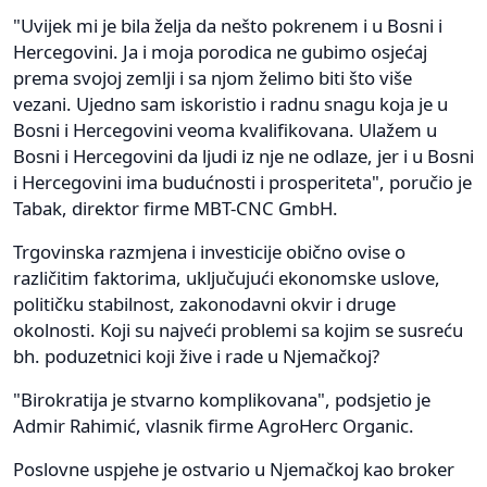
"Uvijek mi je bila želja da nešto pokrenem i u Bosni i
Hercegovini. Ja i moja porodica ne gubimo osjećaj
prema svojoj zemlji i sa njom želimo biti što više
vezani. Ujedno sam iskoristio i radnu snagu koja je u
Bosni i Hercegovini veoma kvalifikovana. Ulažem u
Bosni i Hercegovini da ljudi iz nje ne odlaze, jer i u Bosni
i Hercegovini ima budućnosti i prosperiteta", poručio je
Tabak, direktor firme MBT-CNC GmbH.
Trgovinska razmjena i investicije obično ovise o
različitim faktorima, uključujući ekonomske uslove,
političku stabilnost, zakonodavni okvir i druge
okolnosti. Koji su najveći problemi sa kojim se susreću
bh. poduzetnici koji žive i rade u Njemačkoj?
"Birokratija je stvarno komplikovana", podsjetio je
Admir Rahimić, vlasnik firme AgroHerc Organic.
Poslovne uspjehe je ostvario u Njemačkoj kao broker