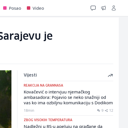
Posao
Video
arajevu je
Vijesti
REAKCIJA NA GRANNASA
Kovačević o intervjuu njemačkog
ambasadora: Pojavio se neko snažniji od
vas ko ima ozbiljnu komunikaciju s Dodikom
18min
9
12
ZBOG VISOKIH TEMPERATURA
Nadležni u RS-u apeluju na građane da