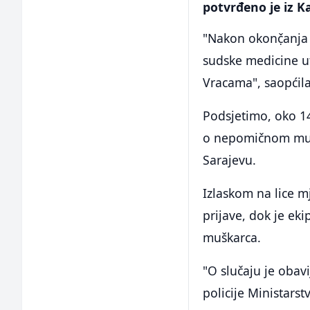
potvrđeno je iz 
"Nakon okonč̣anja u
sudske medicine ut
Vracama", saopćila
Podsjetimo, oko 14
o nepomičnom muš
Sarajevu.
Izlaskom na lice mj
prijave, dok je e
muškarca.
"O slučaju je obavi
policije Ministars