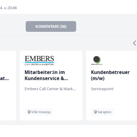
4. u 20:46
KOMENTARI (36)
Mitarbeiter:in im
Kundenbetreuer
rata
Kundenservice &
(m/w)
Support (m/w/d)
Embers Call Center & Marketing
Servicepoint
Više lokacija
Sarajevo