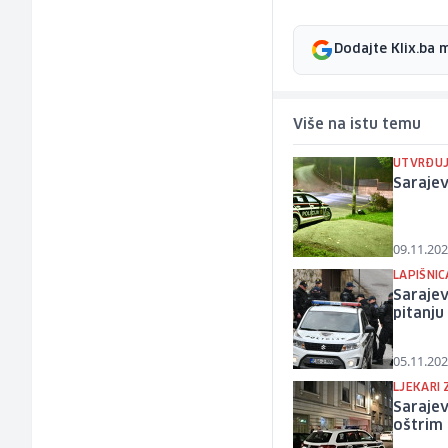
Dodajte Klix.ba 
Više na istu temu
UTVRĐUJ
Saraje
09.11.202
LAPIŠNIC
Sarajev
pitanj
05.11.202
LJEKARI 
Sarajev
oštrim