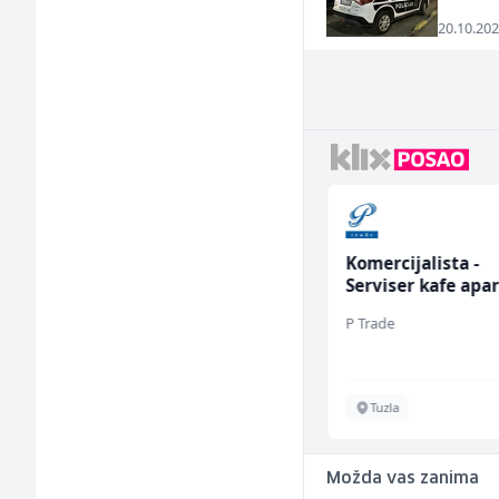
20.10.202
Voditelj - Poslovođa
Komercijalista -
radova na gradilištu
Serviser kafe apa
(m/ž)
(m/ž)
Mibral
P Trade
Sarajevo
Tuzla
Možda vas zanima