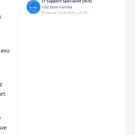
IT Support Specialist (m/ž)
USZ Dom Familia
Prijava do: 21.08.2026. u 23:59
k
javu
z
rt
e
sve