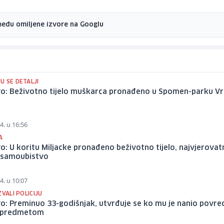
među omiljene izvore na Googlu
U SE DETALJI
vo: Beživotno tijelo muškarca pronađeno u Spomen-parku V
4. u 16:56
A
o: U koritu Miljacke pronađeno beživotno tijelo, najvjerovatn
u samoubistvo
4. u 10:07
ZVALI POLICIJU
o: Preminuo 33-godišnjak, utvrđuje se ko mu je nanio povre
 predmetom