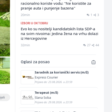
racionalno koriste vodu: "Ne koristite za
pranje auta i punjenje bazena"
20min
1
3
IZBORI U OKTOBRU
Evo ko su nositelji kandidatskih lista SDP-a
na svim nivoima: Jedina žena na vrhu dolazi
iz Hercegovine
32min
27
44
Oglasi za posao
Saradnik za korisnički servis (m/ž)
Express Courier
Prijava do: 23.08.2026. u 23:59
Terapeut (m/ž)
jeli
Slana Soba
Prijava do: 29.08.2026. u 23:59