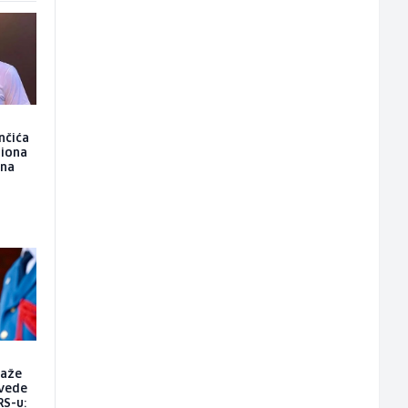
nčića
liona
ona
raže
vede
RS-u: