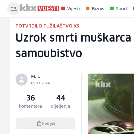
Vijesti
Biznis
Sport
POTVRDILO TUŽILAŠTVO KS
Uzrok smrti muškarca 
samoubistvo
M. G.
09.11.2024.
36
44
komentara
dijeljenja
Podijeli