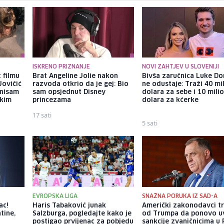
ISKRENO PRIZNANJE
NOVI ZAHTJEV U SLOVENIJI
 filmu
Brat Angeline Jolie nakon
Bivša zaručnica Luke Do
Jovičić
razvoda otkrio da je gej: Bio
ne odustaje: Traži 40 mi
 nisam
sam opsjednut Disney
dolara za sebe i 10 mili
ekim
princezama
dolara za kćerke
17 sati
5 sati
EVROPSKA LIGA
SNAŽNA PORUKA IZ SAD-A
ac!
Haris Tabaković junak
Američki zakonodavci t
tine,
Salzburga, pogledajte kako je
od Trumpa da ponovo u
postigao prvijenac za pobjedu
sankcije zvaničnicima u 