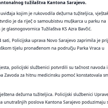
Kantonalnog tužilaštva Kantona Sarajevo.
viđaja kojim je rukovodila deẓ̌urna tuẓ̌iteljica, vjeṣ̌ta
vrdio je da riječ̣ o samoubistvu muṣ̌karca u parku na
 je glasnogovornica Tužilaštva KS Azra Bavčić.
 sati, Policijska uprava Novo Sarajevo zaprimila je pri
kom tijelu pronađenom na području Parka Vraca u
esta, policijski službenici potvrdili su tačnost navoda i
kipa Zavoda za hitnu medicinsku pomoć konstatovala sm
ještena dežurna tužiteljica. Policijski službenici Uprav
tva unutrašnjih poslova Kantona Sarajevo poduzimaju 