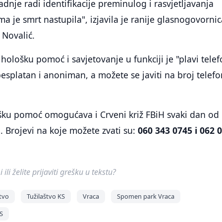
dnje radi identifikacije preminulog i rasvjetljavanja
ma je smrt nastupila", izjavila je ranije glasnogovorni
Novalić.
hološku pomoć i savjetovanje u funkciji je "plavi telef
esplatan i anoniman, a možete se javiti na broj telef
šku pomoć omogućava i Crveni križ FBiH svaki dan od
i. Brojevi na koje možete zvati su:
060 343 0745 i 062 
ili želite prijaviti grešku u tekstu?
tvo
Tužilaštvo KS
Vraca
Spomen park Vraca
KS