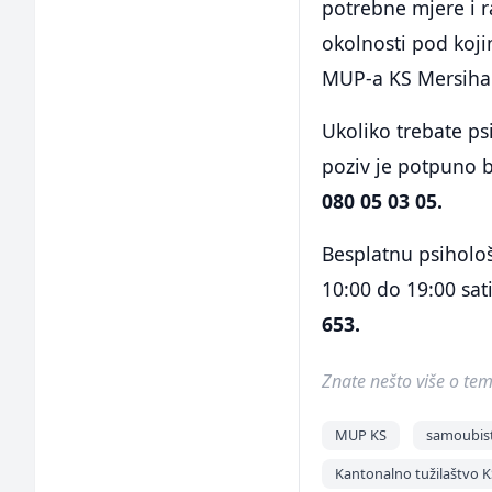
potrebne mjere i ra
okolnosti pod koji
MUP-a KS Mersiha 
Ukoliko trebate psi
poziv je potpuno b
080 05 03 05.
Besplatnu psiholo
10:00 do 19:00 sat
653.
Znate nešto više o temi 
MUP KS
samoubis
Kantonalno tužilaštvo 