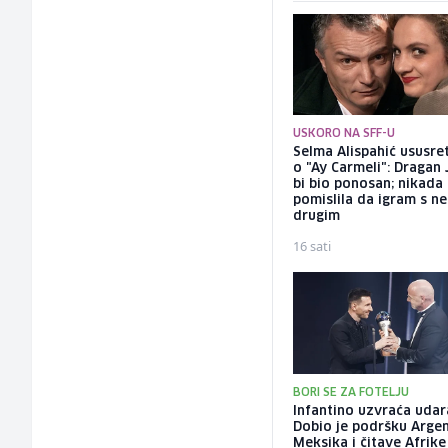
USKORO NA SFF-U
Selma Alispahić ususret
o "Ay Carmeli": Dragan 
bi bio ponosan; nikada
pomislila da igram s n
drugim
16 sati
BORI SE ZA FOTELJU
Infantino uzvraća udar
Dobio je podršku Argen
Meksika i čitave Afrike