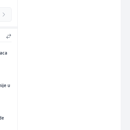
raca
ije u
de