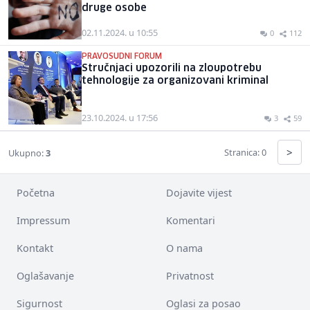
druge osobe
02.11.2024. u 10:55
0
112
PRAVOSUDNI FORUM
Stručnjaci upozorili na zloupotrebu
tehnologije za organizovani kriminal
23.10.2024. u 17:56
3
59
>
Stranica: 0
Ukupno:
3
Početna
Dojavite vijest
Impressum
Komentari
Kontakt
O nama
Oglašavanje
Privatnost
Sigurnost
Oglasi za posao