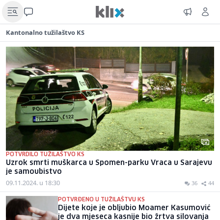
Kantonalno tužilaštvo KS
POTVRDILO TUŽILAŠTVO KS
Uzrok smrti muškarca u Spomen-parku Vraca u Sarajevu
je samoubistvo
09.11.2024. u 18:30
36
44
POTVRĐENO U TUŽILAŠTVU KS
Dijete koje je obljubio Moamer Kasumović
je dva mjeseca kasnije bio žrtva silovanja