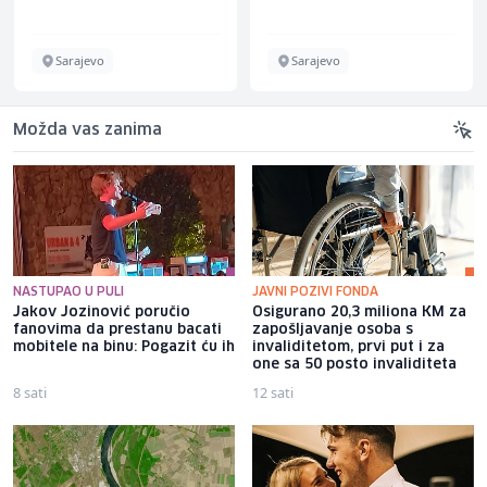
Energieversorger
Sarajevo
Sarajevo
Možda vas zanima
NASTUPAO U PULI
JAVNI POZIVI FONDA
Jakov Jozinović poručio
Osigurano 20,3 miliona KM za
fanovima da prestanu bacati
zapošljavanje osoba s
mobitele na binu: Pogazit ću ih
invaliditetom, prvi put i za
one sa 50 posto invaliditeta
8 sati
12 sati