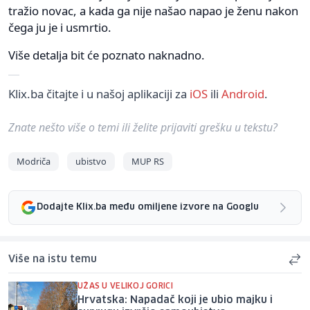
tražio novac, a kada ga nije našao napao je ženu nakon
čega ju je i usmrtio.
Više detalja bit će poznato naknadno.
Klix.ba čitajte i u našoj aplikaciji za
iOS
ili
Android
.
Znate nešto više o temi ili želite prijaviti grešku u tekstu?
Modriča
ubistvo
MUP RS
Dodajte Klix.ba među omiljene izvore na Googlu
Više na istu temu
UŽAS U VELIKOJ GORICI
Hrvatska: Napadač koji je ubio majku i