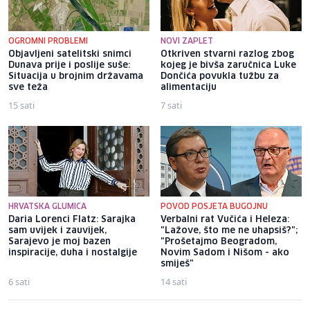
OGROMNI PROBLEMI
NOVI ZAPLET
Objavljeni satelitski snimci
Otkriven stvarni razlog zbog
Dunava prije i poslije suše:
kojeg je bivša zaručnica Luke
Situacija u brojnim državama
Dončića povukla tužbu za
sve teža
alimentaciju
15 sati
7 sati
HRVATSKA GLUMICA
POVOD POSJETA BUGOJNU
Daria Lorenci Flatz: Sarajka
Verbalni rat Vučića i Heleza:
sam uvijek i zauvijek,
"Lažove, što me ne uhapsiš?";
Sarajevo je moj bazen
"Prošetajmo Beogradom,
inspiracije, duha i nostalgije
Novim Sadom i Nišom - ako
smiješ"
6 sati
14 sati