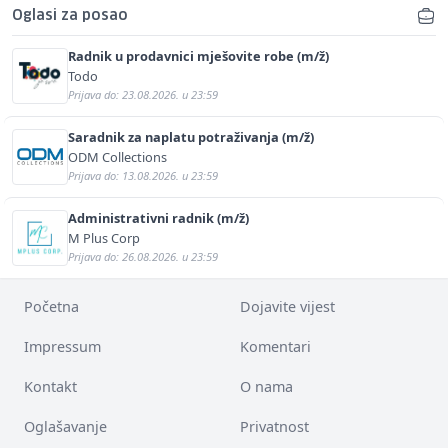
Oglasi za posao
Radnik u prodavnici mješovite robe (m/ž)
Todo
Prijava do: 23.08.2026. u 23:59
Saradnik za naplatu potraživanja (m/ž)
ODM Collections
Prijava do: 13.08.2026. u 23:59
Administrativni radnik (m/ž)
M Plus Corp
Prijava do: 26.08.2026. u 23:59
Početna
Dojavite vijest
Impressum
Komentari
Kontakt
O nama
Oglašavanje
Privatnost