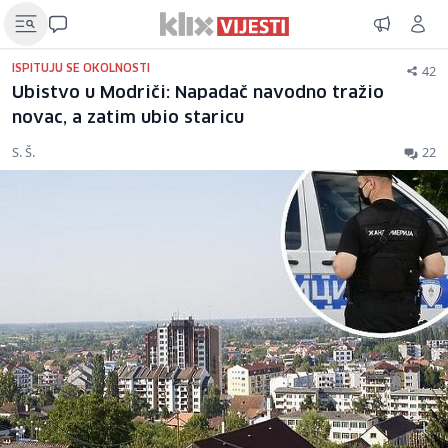
42
ISPITUJU SE OKOLNOSTI
Ubistvo u Modriči: Napadač navodno tražio
novac, a zatim ubio staricu
S. Š.
22