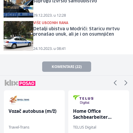
suprugu izvršio samoubistvo
29.12.2023. u 12:28
VIŠE UBODNIH RANA
Detalji ubistva u Modriči: Staricu mrtvu
pronašao unuk, ali je i on osumnjičen
24.10.2023. u 08:41
KOMENTARI (22)
Vozač autobusa (m/ž)
Home Office
Sachbearbeiter
(m/w/d) für einen
Travel-Trans
TELUS Digital
bekannten deutschen