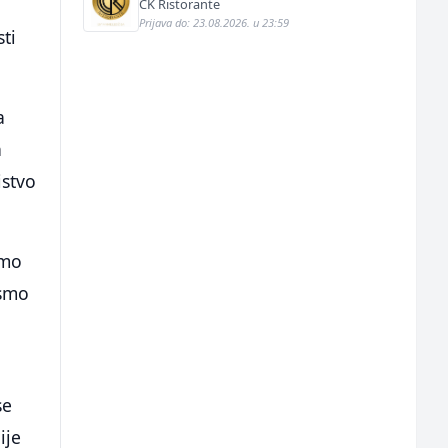
CK Ristorante
Prijava do: 23.08.2026. u 23:59
ti
a
h
istvo
smo
ismo
se
ije