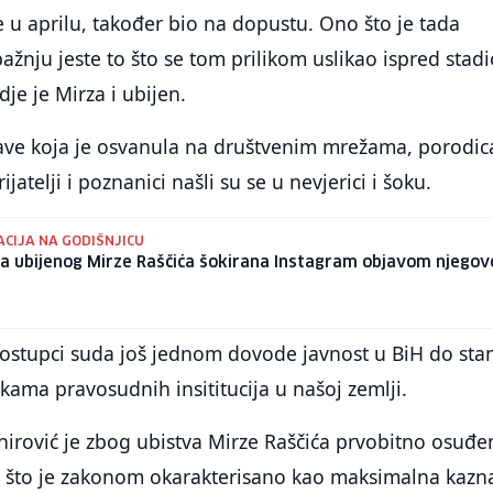
e u aprilu, također bio na dopustu. Ono što je tada
pažnju jeste to što se tom prilikom uslikao ispred stad
je je Mirza i ubijen.
ve koja je osvanula na društvenim mrežama, porodic
ijatelji i poznanici našli su se u nevjerici i šoku.
CIJA NA GODIŠNJICU
ca ubijenog Mirze Raščića šokirana Instagram objavom njegov
ostupci suda još jednom dovode javnost u BiH do sta
kama pravosudnih insititucija u našoj zemlji.
hirović je zbog ubistva Mirze Raščića prvobitno osuđe
, što je zakonom okarakterisano kao maksimalna kazn