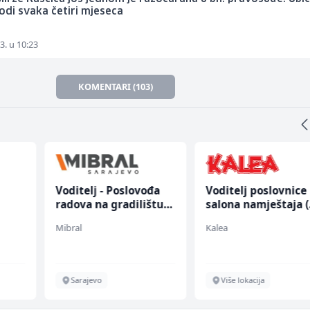
odi svaka četiri mjeseca
3. u 10:23
KOMENTARI (103)
Voditelj - Poslovođa
Voditelj poslovnice
radova na gradilištu
salona namještaja 
(m/ž)
ž)
Mibral
Kalea
Sarajevo
Više lokacija