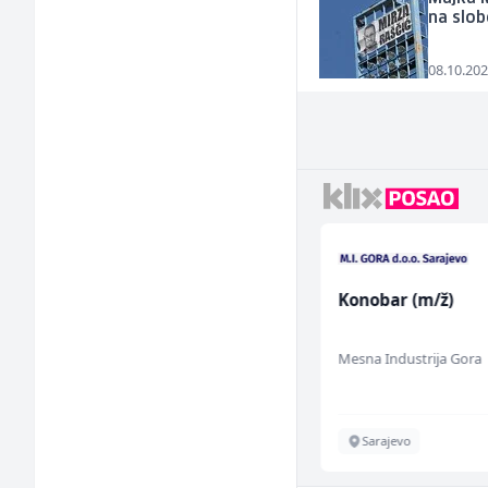
na slob
08.10.202
Asistent za
Konobar (m/ž)
administraciju (m/ž)
Ekopak
Mesna Industrija Gora
Sarajevo
Sarajevo