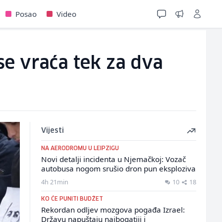
Posao
Video
se vraća tek za dva
Vijesti
NA AERODROMU U LEIPZIGU
Novi detalji incidenta u Njemačkoj: Vozač
autobusa nogom srušio dron pun eksploziva
4h 21min
10
18
KO ĆE PUNITI BUDŽET
Rekordan odljev mozgova pogađa Izrael:
Državu napuštaju najbogatiji i