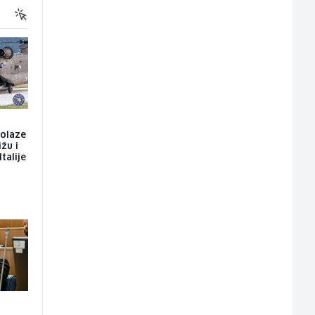
dolaze
ižu i
talije