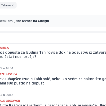
n Tahirović
među omiljene izvore na Googlu
 UBICA
još dopusta za Izudina Tahirovića dok na odsustvu iz zatvor
o šeta i nosi oružje?
3. u 16:34
RZE RAŠČIĆA
evu uhapšen Izudin Tahirović, nekoliko sedmica nakon što ga
lni sud pustio na dopust
3. u 20:12
DAJE ODGOVOR
irze Raščića još jednom je razočarana u bh. pravosuđe: Ubic