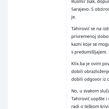
Rusmir Isak, dopus
Sarajevo. S obziro
je.
Tahirović se na iz
privremenoj slobo
kazni koje se mogu
s predumišljajem.
Klix.ba je ovim p
dobili obrazloženj
dobili odgovor iz 
No, u svakom sluča
Tahirović uopšte i
radi o teškom kriv