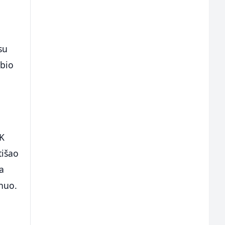
su
 bio
FK
tišao
ća
inuo.