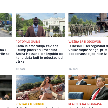
POTOPILO GA IME
VJEŽBA BRZI ODGOVOR
Kada islamofobija zavlada:
U Bosnu i Hercegovinu 
na i
Trump podržao kršćanina
velike vojne snage, prist
rile se
Amira Hassana, on izgubio od
padobranske jedinice iz I
kandidata koji je odustao od
utrke
10 sati
16 sati
POZIRALA U BIKINIJU
REAKCIJA NA GRANNASA