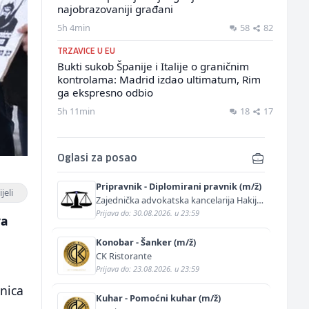
najobrazovaniji građani
5h 4min
58
82
TRZAVICE U EU
Bukti sukob Španije i Italije o graničnim
kontrolama: Madrid izdao ultimatum, Rim
ga ekspresno odbio
5h 11min
18
17
Oglasi za posao
Pripravnik - Diplomirani pravnik (m/ž)
jeli
Zajednička advokatska kancelarija Hakija
Kurtović i Adis Kurtović
Prijava do: 30.08.2026. u 23:59
va
Konobar - Šanker (m/ž)
CK Ristorante
Prijava do: 23.08.2026. u 23:59
nica
Kuhar - Pomoćni kuhar (m/ž)