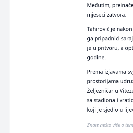
Međutim, preinače
mjeseci zatvora.
Tahirović je nakon
ga pripadnici sara
je u pritvoru, a o
godine.
Prema izjavama svj
prostorijama udru
Željezničar u Vite
sa stadiona i vrati
koji je sjedio u l
Znate nešto više o temi 