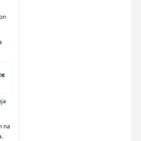
ion
a
og
nja
n na
a.