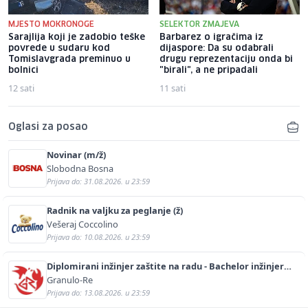
MJESTO MOKRONOGE
SELEKTOR ZMAJEVA
Sarajlija koji je zadobio teške
Barbarez o igračima iz
povrede u sudaru kod
dijaspore: Da su odabrali
Tomislavgrada preminuo u
drugu reprezentaciju onda bi
bolnici
"birali", a ne pripadali
12 sati
11 sati
Oglasi za posao
Novinar (m/ž)
Slobodna Bosna
Prijava do: 31.08.2026. u 23:59
Radnik na valjku za peglanje (ž)
Vešeraj Coccolino
Prijava do: 10.08.2026. u 23:59
Diplomirani inžinjer zaštite na radu - Bachelor inžinjer
sigurnosti i pomoći (m/ž)
Granulo-Re
Prijava do: 13.08.2026. u 23:59