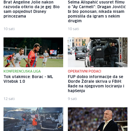
Brat Angeline Jolie nakon
Selma Alispahić ususret filmu
razvoda otkrio da je gej: Bio
o "Ay Carmeli": Dragan Jovičić
sam opsjednut Disney
bi bio ponosan; nikada nisam
princezama
pomislila da igram s nekim
drugim
10 sati
10 sati
KONFERENCIJSKA LIGA
OPERATIVNI PODACI
Tok utakmice: Borac - ML
FUP dobio informacije da se
Vitebsk 1:0
Đorđe Ždrale skriva u FBiH:
Rade na njegovom lociranju i
hapšenju
12 sati
9 sati