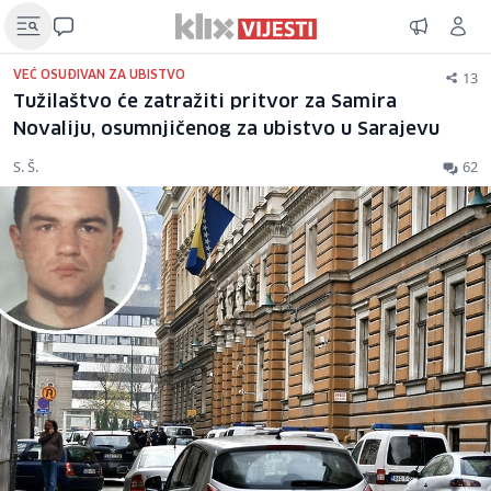
13
VEĆ OSUĐIVAN ZA UBISTVO
Tužilaštvo će zatražiti pritvor za Samira
Novaliju, osumnjičenog za ubistvo u Sarajevu
S. Š.
62