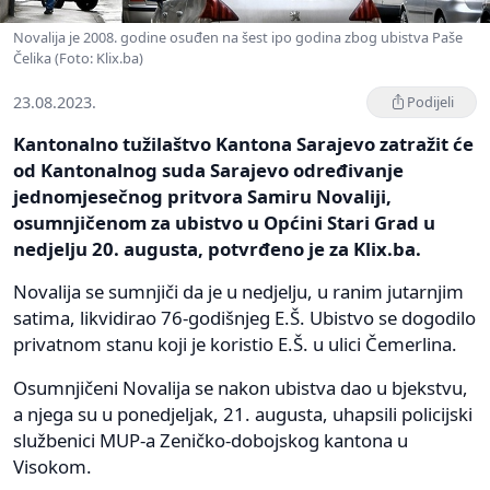
Novalija je 2008. godine osuđen na šest ipo godina zbog ubistva Paše
Čelika (Foto: Klix.ba)
23.08.2023.
Podijeli
Kantonalno tužilaštvo Kantona Sarajevo zatražit će
od Kantonalnog suda Sarajevo određivanje
jednomjesečnog pritvora Samiru Novaliji,
osumnjičenom za ubistvo u Općini Stari Grad u
nedjelju 20. augusta, potvrđeno je za Klix.ba.
Novalija se sumnjiči da je u nedjelju, u ranim jutarnjim
satima, likvidirao 76-godišnjeg E.Š. Ubistvo se dogodilo
privatnom stanu koji je koristio E.Š. u ulici Čemerlina.
Osumnjičeni Novalija se nakon ubistva dao u bjekstvu,
a njega su u ponedjeljak, 21. augusta, uhapsili policijski
službenici MUP-a Zeničko-dobojskog kantona u
Visokom.