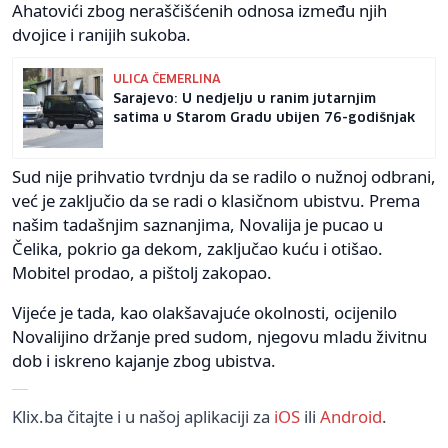
Ahatovići zbog neraščišćenih odnosa između njih
dvojice i ranijih sukoba.
ULICA ČEMERLINA
Sarajevo: U nedjelju u ranim jutarnjim
satima u Starom Gradu ubijen 76-godišnjak
Sud nije prihvatio tvrdnju da se radilo o nužnoj odbrani,
već je zaključio da se radi o klasičnom ubistvu. Prema
našim tadašnjim saznanjima, Novalija je pucao u
Čelika, pokrio ga dekom, zaključao kuću i otišao.
Mobitel prodao, a pištolj zakopao.
Vijeće je tada, kao olakšavajuće okolnosti, ocijenilo
Novalijino držanje pred sudom, njegovu mladu živitnu
dob i iskreno kajanje zbog ubistva.
Klix.ba čitajte i u našoj aplikaciji za
iOS
ili
Android
.