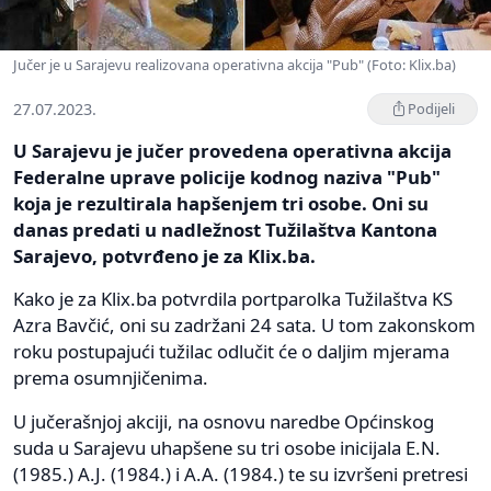
Jučer je u Sarajevu realizovana operativna akcija "Pub" (Foto: Klix.ba)
27.07.2023.
Podijeli
U Sarajevu je jučer provedena operativna akcija
Federalne uprave policije kodnog naziva "Pub"
koja je rezultirala hapšenjem tri osobe. Oni su
danas predati u nadležnost Tužilaštva Kantona
Sarajevo, potvrđeno je za Klix.ba.
Kako je za Klix.ba potvrdila portparolka Tužilaštva KS
Azra Bavčić, oni su zadržani 24 sata. U tom zakonskom
roku postupajući tužilac odlučit će o daljim mjerama
prema osumnjičenima.
U jučerašnjoj akciji, na osnovu naredbe Općinskog
suda u Sarajevu uhapšene su tri osobe inicijala E.N.
(1985.) A.J. (1984.) i A.A. (1984.) te su izvršeni pretresi