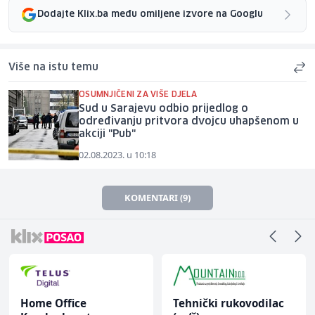
Dodajte Klix.ba među omiljene izvore na Googlu
Više na istu temu
OSUMNJIČENI ZA VIŠE DJELA
Sud u Sarajevu odbio prijedlog o
određivanju pritvora dvojcu uhapšenom u
akciji "Pub"
02.08.2023. u 10:18
KOMENTARI (9)
Home Office
Tehnički rukovodilac