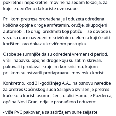
pokretne i nepokretne imovine na sedam lokacija, za
koje je utvrđeno da koriste ove osobe.
Prilikom pretresa pronađena je i oduzeta određena
količina opojne droge amfetamin, oružje, skupocjeni
automobil, te drugi predmeti koji potiču ili se dovode u
vezu sa gore navedenim krivičnim djelom a koji će biti
korišteni kao dokaz u krivičnom postupku.
Osobe se sumnjiče da su određeni vremenski period,
vršili nabavku opojne droge koju su zatim skrivali,
pakovali i prodavali krajnjim korisnicima, kojom
prilikom su ostvarili protivpravnu imovinsku korist.
Konkretno, kod 31-godišnjeg A.A., na osnovu naredbe
za pretres Općinskog suda Sarajevo izvršen je pretres
kuće koju koristi osumnjičeni, u ulici Hamdije Pozderca,
općina Novi Grad, gdje je pronađeno i oduzeto:
- više PVC pakovanja sa sadržajem suhe zeljaste