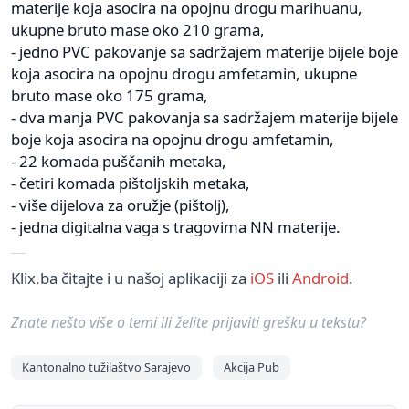
materije koja asocira na opojnu drogu marihuanu,
ukupne bruto mase oko 210 grama,
- jedno PVC pakovanje sa sadržajem materije bijele boje
koja asocira na opojnu drogu amfetamin, ukupne
bruto mase oko 175 grama,
- dva manja PVC pakovanja sa sadržajem materije bijele
boje koja asocira na opojnu drogu amfetamin,
- 22 komada puščanih metaka,
- četiri komada pištoljskih metaka,
- više dijelova za oružje (pištolj),
- jedna digitalna vaga s tragovima NN materije.
Klix.ba čitajte i u našoj aplikaciji za
iOS
ili
Android
.
Znate nešto više o temi ili želite prijaviti grešku u tekstu?
Kantonalno tužilaštvo Sarajevo
Akcija Pub