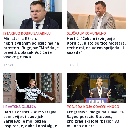
ISTAKNUO DOBRU SARADNJU
SLUČAJ JP KOMUNALNO
Ministar iz RS-a o
Hurtić: "Čekam izvinjenje
neprijavljenim policajcima na
Kordiću, a što se tiče Mostara,
prostoru Bugojna: "Možda je
recite mi, da uđem sprijeda ili
previd, dolazak Vučića je
sazada"
visokog rizika"
15 sati
10 sati
HRVATSKA GLUMICA
POBJEDA KOJA GOVORI MNOGO
Daria Lorenci Flatz: Sarajka
Progresivci mogu da slave: El-
sam uvijek i zauvijek,
Sayed porazio Stevens,
Sarajevo je moj bazen
proizraelski lobi "bacio" 30
inspiracije, duha i nostalgije
miliona dolara