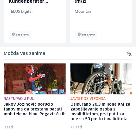
Kundenberater
(m/ž)
(m/w/d) für ein
TELUS Digital
Mountain
renommiertes
Schuhunternehmen
Sarajevo
Sarajevo
Možda vas zanima
NASTUPAO U PULI
JAVNI POZIVI FONDA
Jakov Jozinović poručio
Osigurano 20,3 miliona KM za
fanovima da prestanu bacati
zapošljavanje osoba s
mobitele na binu: Pogazit ću ih
invaliditetom, prvi put i za
one sa 50 posto invaliditeta
8 sati
11 sati