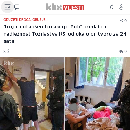
0
ODUZETI DROGA, ORUŽJE...
Trojica uhapšenih u akciji "Pub" predati u
nadležnost Tužilaštva KS, odluka o pritvoru za 24
sata
S. Š.
9