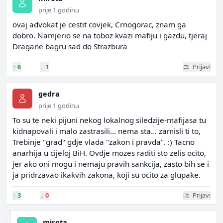
prije 1 godinu
ovaj advokat je cestit covjek, Crnogorac, znam ga
dobro. Namjerio se na toboz kvazi mafiju i gazdu, tjeraj
Dragane bagru sad do Strazbura
↑
6
↓
1
Prijavi
gedra
prije 1 godinu
To su te neki pijuni nekog lokalnog siledzije-mafijasa tu
kidnapovali i malo zastrasili... nema sta... zamisli ti to,
Trebinje "grad" gdje vlada "zakon i pravda". :) Tacno
anarhija u cijeloj BiH. Ovdje mozes raditi sto zelis ocito,
jer ako oni mogu i nemaju pravih sankcija, zasto bih se i
ja pridrzavao ikakvih zakona, koji su ocito za glupake.
↑
3
↓
0
Prijavi
mirota