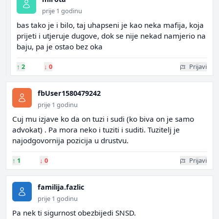
prije 1 godinu
bas tako je i bilo, taj uhapseni je kao neka mafija, koja
prijeti i utjeruje dugove, dok se nije nekad namjerio na
baju, pa je ostao bez oka
↑
2
↓
0
Prijavi
fbUser1580479242
prije 1 godinu
Cuj mu izjave ko da on tuzi i sudi (ko biva on je samo
advokat) . Pa mora neko i tuziti i suditi. Tuzitelj je
najodgovornija pozicija u drustvu.
↑
1
↓
0
Prijavi
familija.fazlic
prije 1 godinu
Pa nek ti sigurnost obezbijedi SNSD.