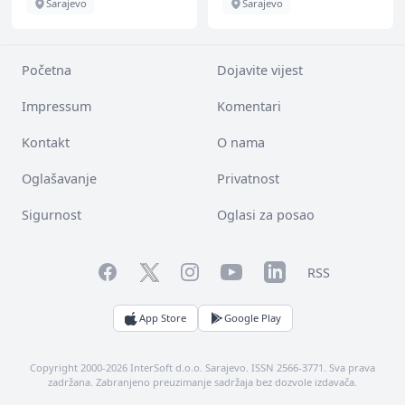
Sarajevo
Sarajevo
Početna
Dojavite vijest
Impressum
Komentari
Kontakt
O nama
Oglašavanje
Privatnost
Sigurnost
Oglasi za posao
Facebook
YouTube
LinkedIn
Twitter
Instagram
RSS
App Store
Google Play
Copyright 2000-2026 InterSoft d.o.o. Sarajevo. ISSN 2566-3771. Sva prava
zadržana. Zabranjeno preuzimanje sadržaja bez dozvole izdavača.