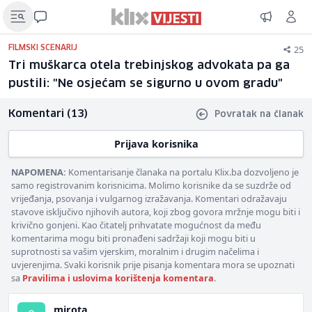
25
FILMSKI SCENARIJ
Tri muškarca otela trebinjskog advokata pa ga
pustili: "Ne osjećam se sigurno u ovom gradu"
Komentari (13)
Povratak na članak
Prijava korisnika
NAPOMENA:
Komentarisanje članaka na portalu Klix.ba dozvoljeno je
samo registrovanim korisnicima. Molimo korisnike da se suzdrže od
vrijeđanja, psovanja i vulgarnog izražavanja. Komentari odražavaju
stavove isključivo njihovih autora, koji zbog govora mržnje mogu biti i
krivično gonjeni. Kao čitatelj prihvatate mogućnost da među
komentarima mogu biti pronađeni sadržaji koji mogu biti u
suprotnosti sa vašim vjerskim, moralnim i drugim načelima i
uvjerenjima. Svaki korisnik prije pisanja komentara mora se upoznati
sa
Pravilima i uslovima korištenja komentara
.
mirota