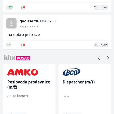
↑
23
↓
0
Prijavi
gooUser1673563253
prije 1 godinu
ma dobro je to sve
↑
1
↓
0
Prijavi
Poslovođa prodavnice
Dispatcher (m/ž)
(m/ž)
Amko komerc
BCO