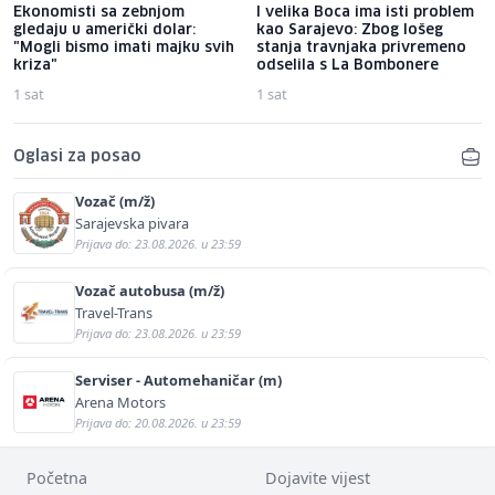
Ekonomisti sa zebnjom
I velika Boca ima isti problem
gledaju u američki dolar:
kao Sarajevo: Zbog lošeg
"Mogli bismo imati majku svih
stanja travnjaka privremeno
kriza"
odselila s La Bombonere
1 sat
1 sat
Oglasi za posao
Vozač (m/ž)
Sarajevska pivara
Prijava do: 23.08.2026. u 23:59
Vozač autobusa (m/ž)
Travel-Trans
Prijava do: 23.08.2026. u 23:59
Serviser - Automehaničar (m)
Arena Motors
Prijava do: 20.08.2026. u 23:59
Početna
Dojavite vijest