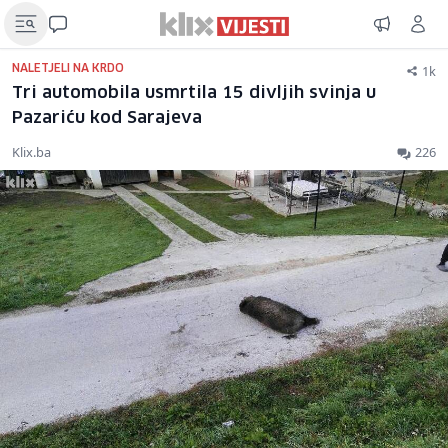
1k
NALETJELI NA KRDO
Tri automobila usmrtila 15 divljih svinja u
Pazariću kod Sarajeva
Klix.ba
226