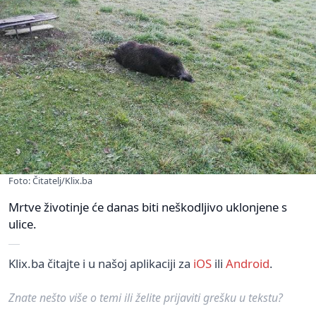
Foto: Čitatelj/Klix.ba
Mrtve životinje će danas biti neškodljivo uklonjene s
ulice.
Klix.ba čitajte i u našoj aplikaciji za
iOS
ili
Android
.
Znate nešto više o temi ili želite prijaviti grešku u tekstu?