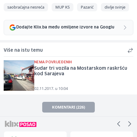
saobraćajna nesreća
MUP KS
Pazarić
divlje svinje
Dodajte Klix.ba među omiljene izvore na Googlu
Više na istu temu
NEMA POVRIJEĐENIH
Sudar tri vozila na Mostarskom raskršću
kod Sarajeva
02.11.2017. u 10:04
KOMENTARI (226)