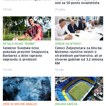
one sa 50 posto invaliditeta
19 sati
23 sata
DETALJI VELIKE "BORBE"
ODBOR ZA HITNOST
Selektor Švedske lično
Čelnici Željezničara za Klix.ba:
pokušao preoteti Smajlovića,
Možemo različito misliti o
Barbarez u Atini ispravio
strateškom partnerstvu, ali je
nepravdu iz prošlosti
stvoren gubitak od 3,2 miliona
KM
15 min
18 sati
VRŠE SE BROJNE ANALIZE
ODLUKA SAVEZA