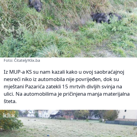
Foto: Čitatelj/Klix.ba
Iz MUP-a KS su nam kazali kako u ovoj saobraćajnoj
nesreći niko iz automobila nije povrijeđen, dok su
mještani Pazarića zatekli 15 mrtvih divljih svinja na
ulici. Na automobilima je pričinjena manja materijalna
šteta.