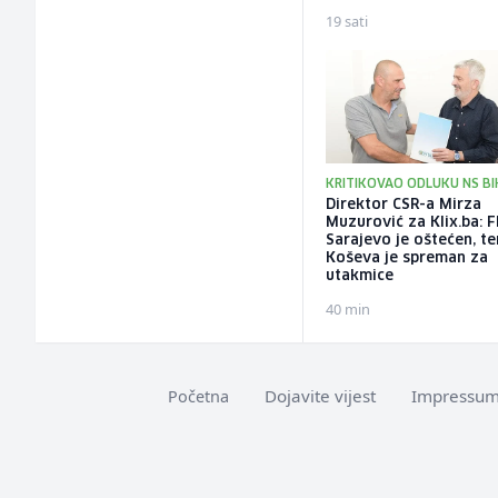
19 sati
KRITIKOVAO ODLUKU NS BI
Direktor CSR-a Mirza
Muzurović za Klix.ba: 
Sarajevo je oštećen, t
Koševa je spreman za
utakmice
40 min
Dojavite vijest
Impressu
Početna