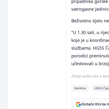
pripadnika gorske 
vatrogasne jedinic
Beživotno tijelo ne
"U 1.30 sati, u rij
koje je u koordina
službama. HGSS Ča
porodici preminulo
učestvovali u brzoj
Znate nešto više o temi 
Neretva
HGSS Čapl
Dodajte Klix.ba 