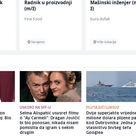
k
Radnik u proizvodnji
Mašinski inženjer (
(m/ž)
ž)
Fine Food
Euro-Asfalt
Sarajevo
Više lokacija
USKORO NA SFF-U
PLUTAJUĆI LUKSUZ
kon
Selma Alispahić ususret filmu
Dvije superjahte vrijedn
j: Bio
o "Ay Carmeli": Dragan Jovičić
milione dolara plijene p
bi bio ponosan; nikada nisam
kod Dubrovnika: Jedna j
pomislila da igram s nekim
vlasništvu bivšeg šefa
drugim
Googlea