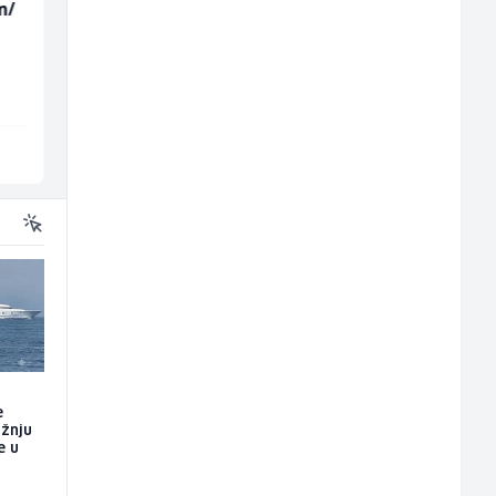
m/
Zavarivač (MIG/MAG)
Električar (m/ž)
(m/ž)
Irion Argerr
Hering
Vogošća
Široki Brijeg
e
ažnju
e u