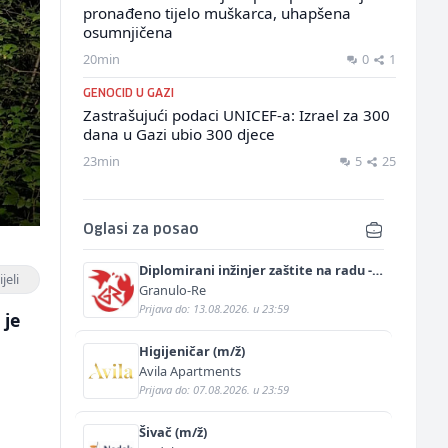
pronađeno tijelo muškarca, uhapšena
osumnjičena
20min
0
1
GENOCID U GAZI
Zastrašujući podaci UNICEF-a: Izrael za 300
dana u Gazi ubio 300 djece
23min
5
25
Oglasi za posao
Diplomirani inžinjer zaštite na radu -
jeli
Bachelor inžinjer sigurnosti i pomoći
Granulo-Re
(m/ž)
Prijava do: 13.08.2026. u 23:59
 je
Higijeničar (m/ž)
Avila Apartments
Prijava do: 07.08.2026. u 23:59
Šivač (m/ž)