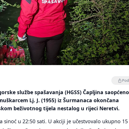
Podi
gorske službe spašavanja (HGSS) Čapljina saopćeno
 muškarcem Lj. J. (1955) iz Šurmanaca okončana
kom beživotnog tijela nestalog u rijeci Neretvi.
a sinoć u 22:50 sati. U akciji je učestvovalo ukupno 15