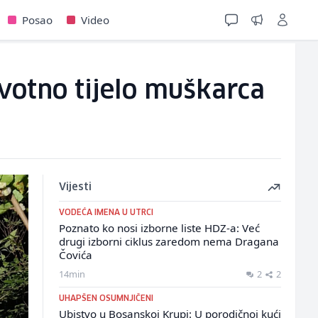
Posao
Video
votno tijelo muškarca
Vijesti
VODEĆA IMENA U UTRCI
Poznato ko nosi izborne liste HDZ-a: Već
drugi izborni ciklus zaredom nema Dragana
Čovića
14min
2
2
UHAPŠEN OSUMNJIČENI
Ubistvo u Bosanskoj Krupi: U porodičnoj kući