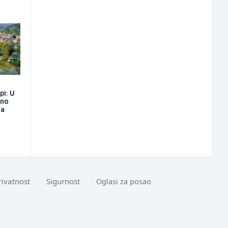
pi: U
eno
na
rivatnost
Sigurnost
Oglasi za posao