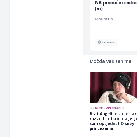
Bravar -
NK pomoćni radni
Elektrozavarivač (m)
(m)
Mountain
Mountain
Sarajevo
Sarajevo
Možda vas zanima
ISKRENO PRIZNANJE
Brat Angeline Jolie na
razvoda otkrio da je ge
sam opsjednut Disney
princezama