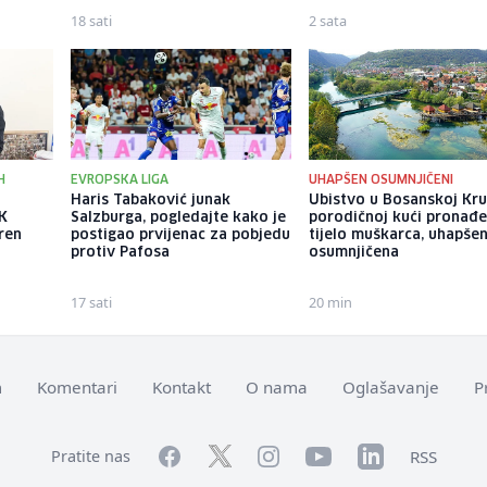
18 sati
2 sata
H
EVROPSKA LIGA
UHAPŠEN OSUMNJIČENI
Haris Tabaković junak
Ubistvo u Bosanskoj Kru
FK
Salzburga, pogledajte kako je
porodičnoj kući pronađ
eren
postigao prvijenac za pobjedu
tijelo muškarca, uhapše
protiv Pafosa
osumnjičena
17 sati
20 min
m
Komentari
Kontakt
O nama
Oglašavanje
P
Facebook
YouTube
LinkedIn
Twitter
Instagram
RSS
Pratite nas