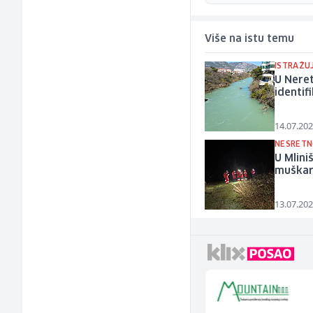
Više na istu temu
ISTRAŽU
U Neret
identif
14.07.202
NESRETN
U Mlini
muškar
13.07.202