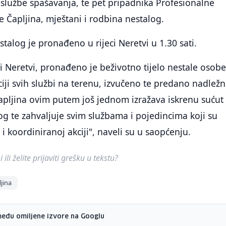
službe spašavanja, te pet pripadnika Profesionalne
e Čapljina, mještani i rodbina nestalog.
stalog je pronađeno u rijeci Neretvi u 1.30 sati.
eci Neretvi, pronađeno je beživotno tijelo nestale osob
ciji svih službi na terenu, izvučeno te predano nadlež
pljina ovim putem još jednom izražava iskrenu sućut
g te zahvaljuje svim službama i pojedincima koji su
 i koordiniranoj akciji", naveli su u saopćenju.
ili želite prijaviti grešku u tekstu?
jina
među omiljene izvore na Googlu