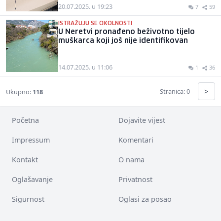
20.07.2025. u 19:23
7
59
ISTRAŽUJU SE OKOLNOSTI
U Neretvi pronađeno beživotno tijelo
muškarca koji još nije identifikovan
14.07.2025. u 11:06
1
36
>
Stranica: 0
Ukupno:
118
Početna
Dojavite vijest
Impressum
Komentari
Kontakt
O nama
Oglašavanje
Privatnost
Sigurnost
Oglasi za posao