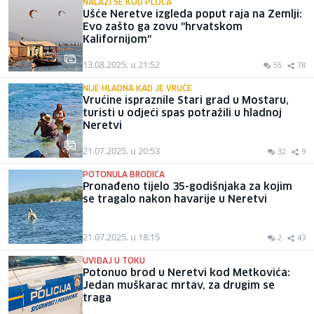
NALAZI SE KOD PLOČA
Ušće Neretve izgleda poput raja na Zemlji:
Evo zašto ga zovu "hrvatskom
Kalifornijom"
13.08.2025. u 21:52
55
78
NIJE HLADNA KAD JE VRUĆE
Vrućine ispraznile Stari grad u Mostaru,
turisti u odjeći spas potražili u hladnoj
Neretvi
21.07.2025. u 20:53
32
9
POTONULA BRODICA
Pronađeno tijelo 35-godišnjaka za kojim
se tragalo nakon havarije u Neretvi
21.07.2025. u 18:15
2
43
UVIĐAJ U TOKU
Potonuo brod u Neretvi kod Metkovića:
Jedan muškarac mrtav, za drugim se
traga