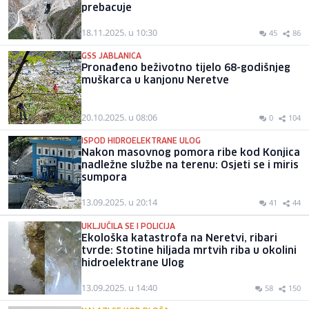
prebacuje
18.11.2025. u 10:30
45
86
GSS JABLANICA
Pronađeno beživotno tijelo 68-godišnjeg
muškarca u kanjonu Neretve
20.10.2025. u 08:06
0
104
ISPOD HIDROELEKTRANE ULOG
Nakon masovnog pomora ribe kod Konjica
nadležne službe na terenu: Osjeti se i miris
sumpora
13.09.2025. u 20:14
41
44
UKLJUČILA SE I POLICIJA
Ekološka katastrofa na Neretvi, ribari
tvrde: Stotine hiljada mrtvih riba u okolini
hidroelektrane Ulog
13.09.2025. u 14:40
58
150