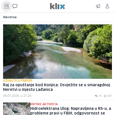
Neretva
UŽIVAJTE U PRIRODI
Raj za opuštanje kod Konjica: Osvježite se u smaragdnoj
Neretvi u mjestu Lađanica
09.07.2026. u 21:26
15
501
KRITIKE AKTIVISTA
Hidroelektrana Ulog: Napravljena u RS-u, a
probleme pravi u FBiH, odgovornost se