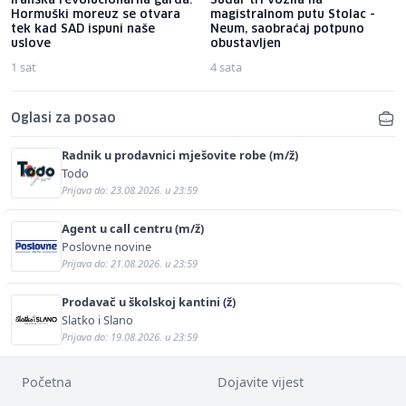
Iranska revolucionarna garda:
Sudar tri vozila na
Hormuški moreuz se otvara
magistralnom putu Stolac -
tek kad SAD ispuni naše
Neum, saobraćaj potpuno
uslove
obustavljen
1 sat
4 sata
Oglasi za posao
Radnik u prodavnici mješovite robe (m/ž)
Todo
Prijava do: 23.08.2026. u 23:59
Agent u call centru (m/ž)
Poslovne novine
Prijava do: 21.08.2026. u 23:59
Prodavač u školskoj kantini (ž)
Slatko i Slano
Prijava do: 19.08.2026. u 23:59
Početna
Dojavite vijest