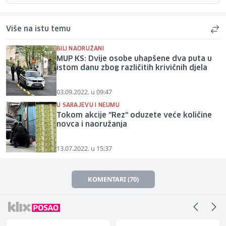
Više na istu temu
BILI NAORUŽANI
MUP KS: Dvije osobe uhapšene dva puta u
istom danu zbog različitih krivičnih djela
03.09.2022. u 09:47
U SARAJEVU I NEUMU
Tokom akcije "Rez" oduzete veće količine
novca i naoružanja
13.07.2022. u 15:37
KOMENTARI (70)