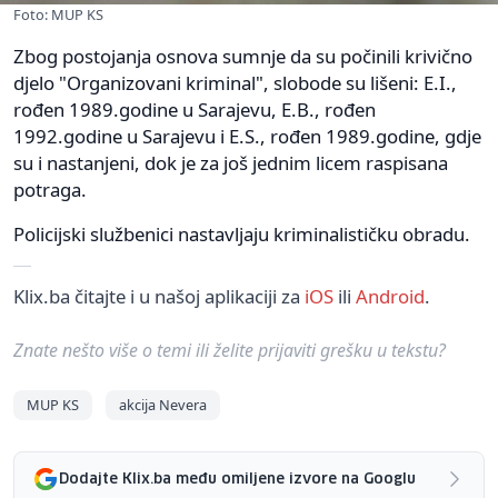
Foto: MUP KS
Zbog postojanja osnova sumnje da su počinili krivično
djelo "Organizovani kriminal", slobode su lišeni: E.I.,
rođen 1989.godine u Sarajevu, E.B., rođen
1992.godine u Sarajevu i E.S., rođen 1989.godine, gdje
su i nastanjeni, dok je za još jednim licem raspisana
potraga.
Policijski službenici nastavljaju kriminalističku obradu.
Klix.ba čitajte i u našoj aplikaciji za
iOS
ili
Android
.
Znate nešto više o temi ili želite prijaviti grešku u tekstu?
MUP KS
akcija Nevera
Dodajte Klix.ba među omiljene izvore na Googlu