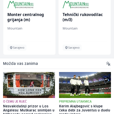
Monter centralnog
Tehnički rukovodilac
grijanja (m)
(m/ž)
Mountain
Mountain
Sarajevo
Sarajevo
Možda vas zanima
O ČEMU JE RIJEČ
PRIPREMNA UTAKMICA
Nesvakidašnji prizor u Los
Kerim Alajbegović s klupe
Angelesu: Muškarac snimljen u
čeka debi za Juventus u duelu