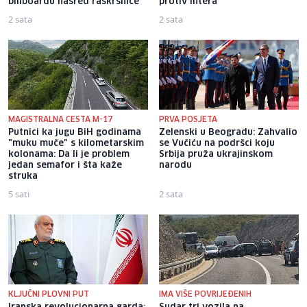
billboardu nasred raskrsnice
protiv Intera
2 sata
2 sata
MAGISTRALNA CESTA M-17
PRVA POSJETA
Putnici ka jugu BiH godinama
Zelenski u Beogradu: Zahvalio
"muku muče" s kilometarskim
se Vučiću na podršci koju
kolonama: Da li je problem
Srbija pruža ukrajinskom
jedan semafor i šta kaže
narodu
struka
5 sati
2 sata
KLJUČNI PLOVNI PUT
IMA VIŠE POVRIJEĐENIH