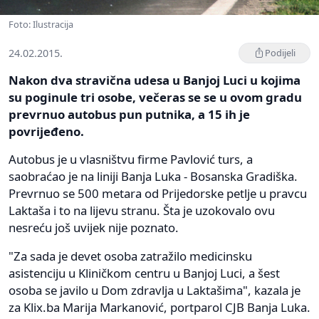
Foto: Ilustracija
24.02.2015.
Podijeli
Nakon dva stravična udesa u Banjoj Luci u kojima
su poginule tri osobe, večeras se se u ovom gradu
prevrnuo autobus pun putnika, a 15 ih je
povrijeđeno.
Autobus je u vlasništvu firme Pavlović turs, a
saobraćao je na liniji Banja Luka - Bosanska Gradiška.
Prevrnuo se 500 metara od Prijedorske petlje u pravcu
Laktaša i to na lijevu stranu. Šta je uzokovalo ovu
nesreću još uvijek nije poznato.
"Za sada je devet osoba zatražilo medicinsku
asistenciju u Kliničkom centru u Banjoj Luci, a šest
osoba se javilo u Dom zdravlja u Laktašima", kazala je
za Klix.ba Marija Markanović, portparol CJB Banja Luka.