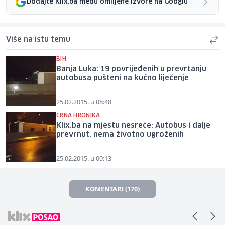
Dodajte Klix.ba među omiljene izvore na Googlu
Više na istu temu
BIH
Banja Luka: 19 povrijeđenih u prevrtanju
autobusa pušteni na kućno liječenje
25.02.2015. u 08:48
CRNA HRONIKA
Klix.ba na mjestu nesreće: Autobus i dalje
prevrnut, nema životno ugroženih
25.02.2015. u 00:13
KOMENTARI (170)