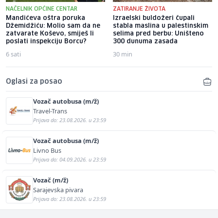
NAČELNIK OPĆINE CENTAR
ZATIRANJE ŽIVOTA
Mandićeva oštra poruka
Izraelski buldožeri čupali
Džemidžiću: Molio sam da ne
stabla maslina u palestinskim
zatvarate Koševo, smiješ li
selima pred berbu: Uništeno
poslati inspekciju Borcu?
300 dunuma zasada
6 sati
30 min
Oglasi za posao
Vozač autobusa (m/ž)
Travel-Trans
Prijava do: 23.08.2026. u 23:59
Vozač autobusa (m/ž)
Livno Bus
Prijava do: 04.09.2026. u 23:59
Vozač (m/ž)
Sarajevska pivara
Prijava do: 23.08.2026. u 23:59