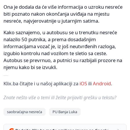
Ona je dodala da će više informacija o uzroku nesreće
biti poznato nakon okončanja uviđaja na mjestu
nesreće, najvjerovatnije u jutarnjim satima.
Kako saznajemo, u autobusu se u trenutku nesreće
nalazilo 50 putnika, a prema dosadašnjim
informacijama vozač je, iz još neutvrđenih razloga,
izgubio kontrolu nad vozilom te sletio sa ceste.
Autobus se prevrnuo, a putnici su razbijali prozore na
njemu kako bi se izvukli.
Klix.ba čitajte i u našoj aplikaciji za
iOS
ili
Android
.
Znate nešto više o temi ili želite prijaviti grešku u tekstu?
saobraćajna nesreća
PU Banja Luka