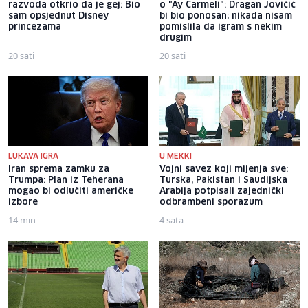
razvoda otkrio da je gej: Bio
o "Ay Carmeli": Dragan Jovičić
sam opsjednut Disney
bi bio ponosan; nikada nisam
princezama
pomislila da igram s nekim
drugim
20 sati
20 sati
LUKAVA IGRA
U MEKKI
Iran sprema zamku za
Vojni savez koji mijenja sve:
Trumpa: Plan iz Teherana
Turska, Pakistan i Saudijska
mogao bi odlučiti američke
Arabija potpisali zajednički
izbore
odbrambeni sporazum
14 min
4 sata