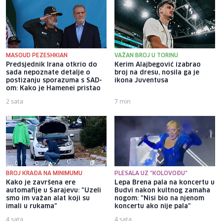
MASOUD PEZESHKIAN
VAŽAN BROJ U TORINU
Predsjednik Irana otkrio do
Kerim Alajbegović izabrao
sada nepoznate detalje o
broj na dresu, nosila ga je
postizanju sporazuma s SAD-
ikona Juventusa
om: Kako je Hamenei pristao
2 sata
7 min
BROJ KRAĐA NA MINIMUMU
PLESALA UZ "KOLOVOĐU"
Kako je završena ere
Lepa Brena pala na koncertu u
automafije u Sarajevu: "Uzeli
Budvi nakon kultnog zamaha
smo im važan alat koji su
nogom: "Nisi bio na njenom
imali u rukama"
koncertu ako nije pala"
4 sata
4 sata