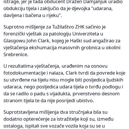
istrage, jer je tada obducent Dražen Damjanjuk uradio
obdukciju tijela i zaključio da je djevojka "udarana,
davljena i bačena u rijeku".
Suprotno mišljenje za Tužilaštvo ZHK sačinio je
forenzički vještak za patologiju Univerziteta u
Glasgowu John Clark, kojeg je Haški sud angažirao za
vještačenja ekshumacija masovnih grobnica u okolini
Srebrenice.
U rezultatima vještačenja, urađenim na osnovu
fotodokumentacije i nalaza, Clark tvrdi da povrede koje
su utvrđene na tijelu nisu mogle biti posljedica ljudskih
udaraca, nego posljedica udara tijela o tvrđu podlogu i
da se radilo o padu s vijadukta, prvenstveno desnom
stranom tijela te da nije posrijedi ubistvo.
Suprotstavljena mišljenja dva stručnjaka bila su
dodatno opterećenje za istražitelje koji su, između
ostaloga, ispitali sve vozače vozila koja su se u