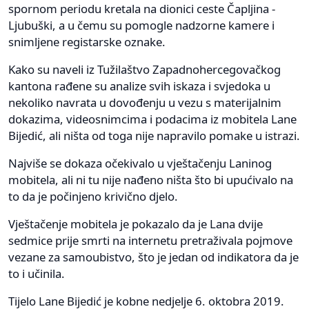
spornom periodu kretala na dionici ceste Čapljina -
Ljubuški, a u čemu su pomogle nadzorne kamere i
snimljene registarske oznake.
Kako su naveli iz Tužilaštvo Zapadnohercegovačkog
kantona rađene su analize svih iskaza i svjedoka u
nekoliko navrata u dovođenju u vezu s materijalnim
dokazima, videosnimcima i podacima iz mobitela Lane
Bijedić, ali ništa od toga nije napravilo pomake u istrazi.
Najviše se dokaza očekivalo u vještačenju Laninog
mobitela, ali ni tu nije nađeno ništa što bi upućivalo na
to da je počinjeno krivično djelo.
Vještačenje mobitela je pokazalo da je Lana dvije
sedmice prije smrti na internetu pretraživala pojmove
vezane za samoubistvo, što je jedan od indikatora da je
to i učinila.
Tijelo Lane Bijedić je kobne nedjelje 6. oktobra 2019.