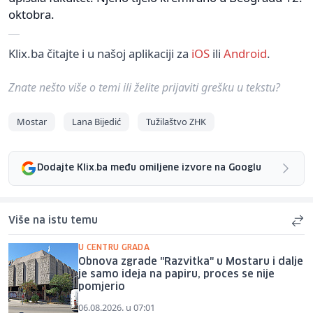
oktobra.
Klix.ba čitajte i u našoj aplikaciji za
iOS
ili
Android
.
Znate nešto više o temi ili želite prijaviti grešku u tekstu?
Mostar
Lana Bijedić
Tužilaštvo ZHK
Dodajte Klix.ba među omiljene izvore na Googlu
Više na istu temu
U CENTRU GRADA
Obnova zgrade "Razvitka" u Mostaru i dalje
je samo ideja na papiru, proces se nije
pomjerio
06.08.2026. u 07:01