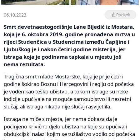
06.10.2023.
Podijeli
Smrt devetnaestogodišnje Lane Bijedić iz Mostara,
koja je 6. oktobra 2019. godine pronađena mrtva u
rijeci Studenčica u Studencima između Čapljine i
Ljubuškog je i nakon četiri godine misterija, jer
istraga koja je godinama tapkala u mjestu još
nema rezultata.
Tragična smrt mlade Mostarske, koja je prije četiri
godine šokirao Bosnu i Hercegovini i regiju od početka
je vođen kao teško ubistvo, a tokom istrage su neke
indicije upućivale na moguće samoubistvo ili nesretni
slučaj, ali istraga nikada nije slučaj rasvijetlila.
Istraga ne miče s mjesta, jer nema dokaza da je
počinjeno krivično djelo ubistva na koje su upućivali
obdukcijski nalazi kojim se tužilaštvo vodilo od početka