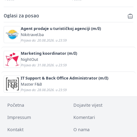
Oglasi za posao
Agent prodaje u turističkoj agenciji (m/ž)
Nikitravel.ba
Prijava do: 20.08.2026. u 23:59
Marketing koordinator (m/ž)
NightOut
Prijava do: 31.08.2026. u 23:59
IT Support & Back Office Administrator (m/ž)
Master F&B
Prijava do: 28.08.2026. u 23:59
Početna
Dojavite vijest
Impressum
Komentari
Kontakt
O nama