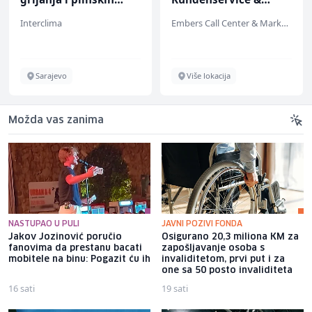
instalacija (m)
Support (m/w/d)
Interclima
Embers Call Center & Marketing
Sarajevo
Više lokacija
Možda vas zanima
NASTUPAO U PULI
JAVNI POZIVI FONDA
Jakov Jozinović poručio
Osigurano 20,3 miliona KM za
fanovima da prestanu bacati
zapošljavanje osoba s
mobitele na binu: Pogazit ću ih
invaliditetom, prvi put i za
one sa 50 posto invaliditeta
16 sati
19 sati