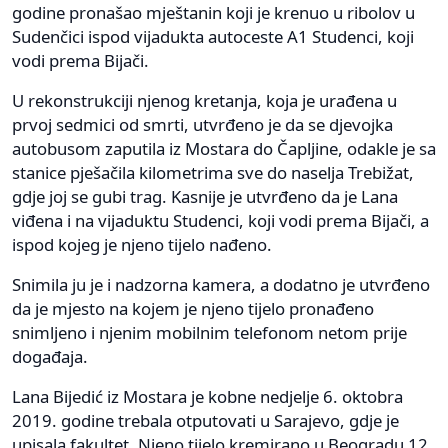
godine pronašao mještanin koji je krenuo u ribolov u
Sudenčici ispod vijadukta autoceste A1 Studenci, koji
vodi prema Bijači.
U rekonstrukciji njenog kretanja, koja je urađena u
prvoj sedmici od smrti, utvrđeno je da se djevojka
autobusom zaputila iz Mostara do Čapljine, odakle je sa
stanice pješačila kilometrima sve do naselja Trebižat,
gdje joj se gubi trag. Kasnije je utvrđeno da je Lana
viđena i na vijaduktu Studenci, koji vodi prema Bijači, a
ispod kojeg je njeno tijelo nađeno.
Snimila ju je i nadzorna kamera, a dodatno je utvrđeno
da je mjesto na kojem je njeno tijelo pronađeno
snimljeno i njenim mobilnim telefonom netom prije
događaja.
Lana Bijedić iz Mostara je kobne nedjelje 6. oktobra
2019. godine trebala otputovati u Sarajevo, gdje je
upisala fakultet. Njeno tijelo kremirano u Beogradu 12.