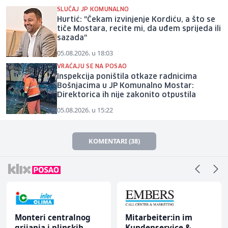
SLUČAJ JP KOMUNALNO
Hurtić: "Čekam izvinjenje Kordiću, a što se
tiče Mostara, recite mi, da uđem sprijeda ili
sazada"
05.08.2026. u 18:03
VRAĆAJU SE NA POSAO
Inspekcija poništila otkaze radnicima
Bošnjacima u JP Komunalno Mostar:
Direktorica ih nije zakonito otpustila
05.08.2026. u 15:22
KOMENTARI (38)
Monteri centralnog
Mitarbeiter:in im
grijanja i plinskih
Kundenservice &