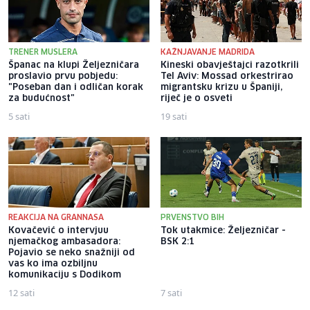
TRENER MUSLERA
KAŽNJAVANJE MADRIDA
Španac na klupi Željezničara
Kineski obavještajci razotkrili
proslavio prvu pobjedu:
Tel Aviv: Mossad orkestrirao
"Poseban dan i odličan korak
migrantsku krizu u Španiji,
za budućnost"
riječ je o osveti
5 sati
19 sati
REAKCIJA NA GRANNASA
PRVENSTVO BIH
Kovačević o intervjuu
Tok utakmice: Željezničar -
njemačkog ambasadora:
BSK 2:1
Pojavio se neko snažniji od
vas ko ima ozbiljnu
komunikaciju s Dodikom
12 sati
7 sati