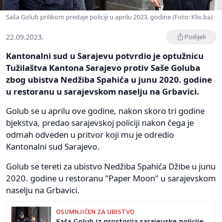
Saša Golub prilikom predaje policiji u aprilu 2023. godine (Foto: Klix.ba)
22.09.2023.
Podijeli
Kantonalni sud u Sarajevu potvrdio je optužnicu
Tužilaštva Kantona Sarajevo protiv Saše Goluba
zbog ubistva Nedžiba Spahića u junu 2020. godine
u restoranu u sarajevskom naselju na Grbavici.
Golub se u aprilu ove godine, nakon skoro tri godine
bjekstva, predao sarajevskoj policiji nakon čega je
odmah odveden u pritvor koji mu je odredio
Kantonalni sud Sarajevo.
Golub se tereti za ubistvo Nedžiba Spahića Džibe u junu
2020. godine u restoranu "Paper Moon" u sarajevskom
naselju na Grbavici.
OSUMNJIČEN ZA UBISTVO
Saša Golub iz prostorija sarajevske policije