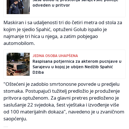
odveden u pritvor
Maskiran i sa udaljenosti tri do četiri metra od stola za
kojim je sjedio Spahić, optuženi Golub ispalio je
najmanje tri hica u njega, a zatim pobjegao
automobilom.
JEDNA OSOBA UHAPŠENA
Raspisana potjernica za akterom pucnjave u
Sarajevu u kojoj je ubijen Nedžib Spahić
Džiba
"Oštećeni je zadobio smrtonosne povrede u predjelu
stomaka. Postupajući tužitelj predložio je produženje
pritvora optuženom. Za glavni pretres predloženo je
saslušanje 22 svjedoka, šest vještaka i izvođenje više
od 100 materijalnih dokaza", navedeno je u zvaničnom
saopćenju.