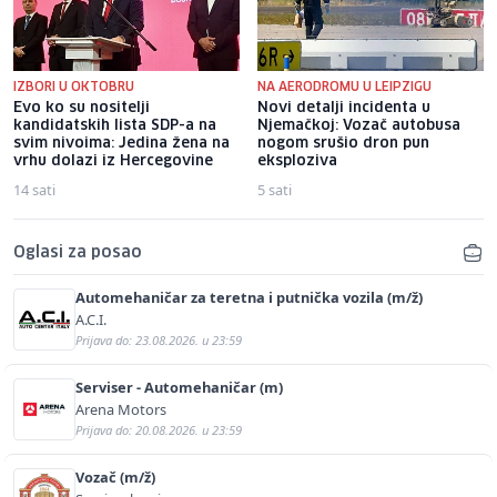
IZBORI U OKTOBRU
NA AERODROMU U LEIPZIGU
Evo ko su nositelji
Novi detalji incidenta u
kandidatskih lista SDP-a na
Njemačkoj: Vozač autobusa
svim nivoima: Jedina žena na
nogom srušio dron pun
vrhu dolazi iz Hercegovine
eksploziva
14 sati
5 sati
Oglasi za posao
Automehaničar za teretna i putnička vozila (m/ž)
A.C.I.
Prijava do: 23.08.2026. u 23:59
Serviser - Automehaničar (m)
Arena Motors
Prijava do: 20.08.2026. u 23:59
Vozač (m/ž)