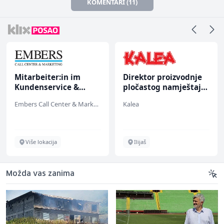
KOMENTARI (11)
Mitarbeiter:in im
Direktor proizvodnje
Kundenservice &
pločastog namještaja
Support (m/w/d)
(m/ž)
Embers Call Center & Marketing
Kalea
Više lokacija
Ilijaš
Možda vas zanima