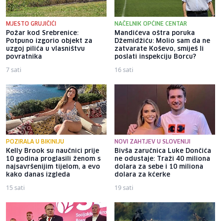
MJESTO GRUJIČIĆI
NAČELNIK OPĆINE CENTAR
Požar kod Srebrenice:
Mandićeva oštra poruka
Potpuno izgorio objekt za
Džemidžiću: Molio sam da ne
uzgoj pilića u vlasništvu
zatvarate Koševo, smiješ li
povratnika
poslati inspekciju Borcu?
7 sati
16 sati
POZIRALA U BIKINIJU
NOVI ZAHTJEV U SLOVENIJI
Kelly Brook su naučnici prije
Bivša zaručnica Luke Dončića
10 godina proglasili ženom s
ne odustaje: Traži 40 miliona
najsavršenijim tijelom, a evo
dolara za sebe i 10 miliona
kako danas izgleda
dolara za kćerke
15 sati
19 sati