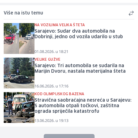
Više na istu temu
NA VOZILIMA VELIKA ŠTETA
Sarajevo: Sudar dva automobila na
Dobrinji, jedno od vozila udarilo u stub
01.08.2026. u 18:21
VELIKE GUŽVE
Sarajevo: Tri automobila se sudarila na
Marijin Dvoru, nastala materijalna šteta
16.06.2026. u 17:16
KOD OLIMPIJSKOG BAZENA
Stravična saobraćajna nesreća u Sarajevu:
S automobila otpali točkovi, zaštitna
ograda spriječila katastrofu
13.06.2026. u 19:13