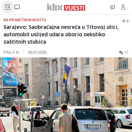
8
NA PROMETNOM MJESTU
Sarajevo: Saobraćajna nesreća u Titovoj ulici,
automobil uslijed udara oborio nekoliko
zaštitnih stubića
Piše: V. K.
|
06.07.2026.
11