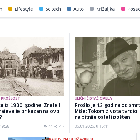
n
Lifestyle
Scitech
Auto
Križaljka
Posa
 PROŠLOST
ULIČNI ČISTAČ CIPELA
a iz 1900. godine: Znate li
Prošlo je 12 godina od smrt
arajeva je prikazan na ovoj
Miše: Tokom života tvrdio j
?
najbitnije ostati pošten
 19:28
06.01.2026. u 15:41
22
252
RADOVI NA ODRŽAVANJU