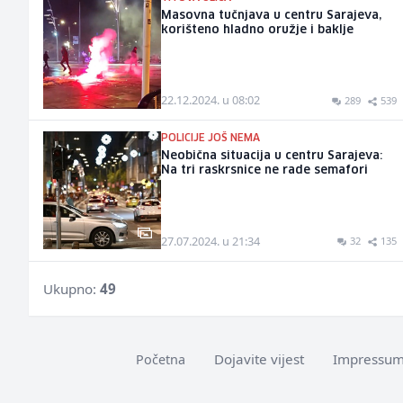
Masovna tučnjava u centru Sarajeva,
korišteno hladno oružje i baklje
22.12.2024. u 08:02
289
539
POLICIJE JOŠ NEMA
Neobična situacija u centru Sarajeva:
Na tri raskrsnice ne rade semafori
27.07.2024. u 21:34
32
135
Ukupno:
49
Dojavite vijest
Impressu
Početna