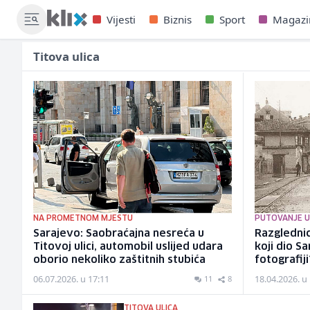
Vijesti
Biznis
Sport
Magazi
Titova ulica
NA PROMETNOM MJESTU
PUTOVANJE U
Sarajevo: Saobraćajna nesreća u
Razglednic
Titovoj ulici, automobil uslijed udara
koji dio S
oborio nekoliko zaštitnih stubića
fotografiji
06.07.2026. u 17:11
18.04.2026. u
11
8
TITOVA ULICA