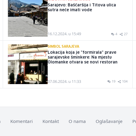
Sarajevo: Baščaršija i Titova ulica
sutra neće imati vode
16.12.2024. u 15:49
4
27
SIMBOL SARAJEVA
Lokacija koja je "formirala" prave
sarajevske šminkere: Na mjestu
Olomanke otvara se novi restoran
07.06.2024. u 11:33
19
104
m
Komentari
Kontakt
O nama
Oglašavanje
P