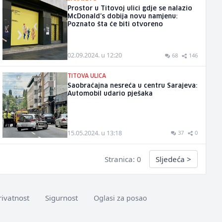
Prostor u Titovoj ulici gdje se nalazio
McDonald's dobija novu namjenu:
Poznato šta će biti otvoreno
02.09.2024. u 12:20
68
146
TITOVA ULICA
Saobraćajna nesreća u centru Sarajeva:
Automobil udario pješaka
15.05.2024. u 13:18
37
0
Stranica: 0
Sljedeća
>
rivatnost
Sigurnost
Oglasi za posao