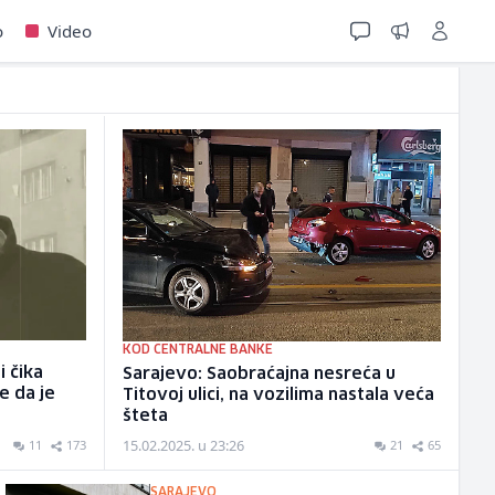
o
Video
KOD CENTRALNE BANKE
i čika
Sarajevo: Saobraćajna nesreća u
e da je
Titovoj ulici, na vozilima nastala veća
šteta
15.02.2025. u 23:26
11
173
21
65
SARAJEVO