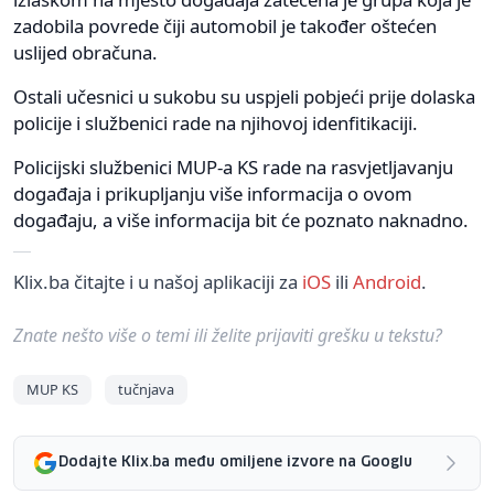
zadobila povrede čiji automobil je također oštećen
uslijed obračuna.
Ostali učesnici u sukobu su uspjeli pobjeći prije dolaska
policije i službenici rade na njihovoj idenfitikaciji.
Policijski službenici MUP-a KS rade na rasvjetljavanju
događaja i prikupljanju više informacija o ovom
događaju, a više informacija bit će poznato naknadno.
Klix.ba čitajte i u našoj aplikaciji za
iOS
ili
Android
.
Znate nešto više o temi ili želite prijaviti grešku u tekstu?
MUP KS
tučnjava
Dodajte Klix.ba među omiljene izvore na Googlu