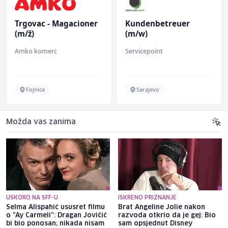
Trgovac - Magacioner
Kundenbetreuer
(m/ž)
(m/w)
Amko komerc
Servicepoint
Fojnica
Sarajevo
Možda vas zanima
USKORO NA SFF-U
ISKRENO PRIZNANJE
Selma Alispahić ususret filmu
Brat Angeline Jolie nakon
o "Ay Carmeli": Dragan Jovičić
razvoda otkrio da je gej: Bio
bi bio ponosan; nikada nisam
sam opsjednut Disney