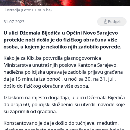
Ilustracija (Foto: I. L./Klix.ba)
31.07.2023.
Podijeli
U ulici Džemala Bijedića u Općini Novo Sarajevo
protekle noći došlo je do fizičkog obračuna više
osoba, u kojem je nekoliko njih zadobilo povrede.
Kako je za Klix.ba potvrdila glasnogovornica
Ministarstva unutrašnjih poslova Kantona Sarajevo,
nadležna policijska uprava je zadobila prijavu građana
da je 15 minuta iza ponoći, u noći sa 30. na 31. juli,
došlo do fizičkog obračuna više osoba.
Izlaskom na mjesto događaja, u ulicu Džemala Bijedića
do broja 60, policijski službenici su utvrdili navode koje
su zaprimili od građana.
Konstantovano je da je došlo do tučnjave, međutim,
izlaskom na mjesto događaja zatečena je grupa koja je