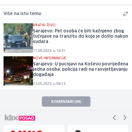
Više na istu temu
KRATKI ŽIVCI
Sarajevo: Pet osoba će biti kažnjeno zbog
tučnjave na tranzitu do koje je došlo nakon
sudara
17.09.2023. u 14:31
NOVE INFORMACIJE
Sarajevo: U pucnjavi na Koševu povrijeđena
jedna osoba, policija radi na rasvjetljavanju
događaja
13.05.2023. u 08:13
KOMENTARI (49)