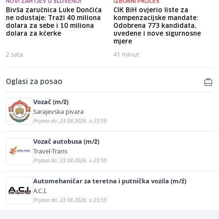
NOVI ZAHTJEV U SLOVENIJI
IZBORNI PROCES
Bivša zaručnica Luke Dončića
CIK BiH ovjerio liste za
ne odustaje: Traži 40 miliona
kompenzacijske mandate:
dolara za sebe i 10 miliona
Odobrena 773 kandidata,
dolara za kćerke
uvedene i nove sigurnosne
mjere
2 sata
41 minut
Oglasi za posao
Vozač (m/ž)
Sarajevska pivara
Prijava do: 23.08.2026. u 23:59
Vozač autobusa (m/ž)
Travel-Trans
Prijava do: 23.08.2026. u 23:59
Automehaničar za teretna i putnička vozila (m/ž)
A.C.I.
Prijava do: 23.08.2026. u 23:59