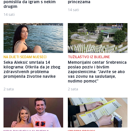
pomislila da igram s nekim
princezama
drugim
14 sati
14 sati
NA DIJETI SEDAM MJESECI
TUŽILAŠTVO IZ BIJELJINE
Seka Aleksić smršala 14
Memorijalni centar Srebrenica
kilograma: Otkrila da je zbog
poslao poziv i bivšim
zdravstvenih problema
zaposlenicima: "Javite se ako
promijenila životne navike
vas zovnu na saslušanje,
nudimo pomoć"
2 sata
2 sata