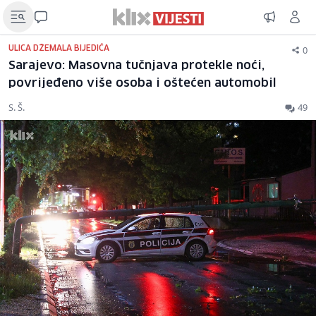
0
ULICA DŽEMALA BIJEDIĆA
Sarajevo: Masovna tučnjava protekle noći,
povrijeđeno više osoba i oštećen automobil
S. Š.
49