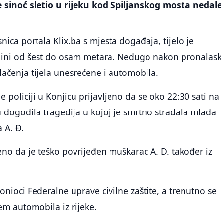
e sinoć sletio u rijeku kod Spiljanskog mosta nedal
nica portala Klix.ba s mjesta događaja, tijelo je
ini od šest do osam metara. Nedugo nakon pronalas
vlačenja tijela unesrećene i automobila.
e policiji u Konjicu prijavljeno da se oko 22:30 sati na
dogodila tragedija u kojoj je smrtno stradala mlada
a A. Đ.
jeno da je teško povrijeđen muškarac A. D. također iz
ronioci Federalne uprave civilne zaštite, a trenutno se
jem automobila iz rijeke.