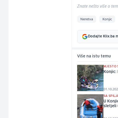
Znate nešto više o temi 
Neretva
Konjic
Dodajte Klix.ba 
Više na istu temu
MJESTO 
Konjic:
01.10.202
SA SPIL
U Konji
sletjel