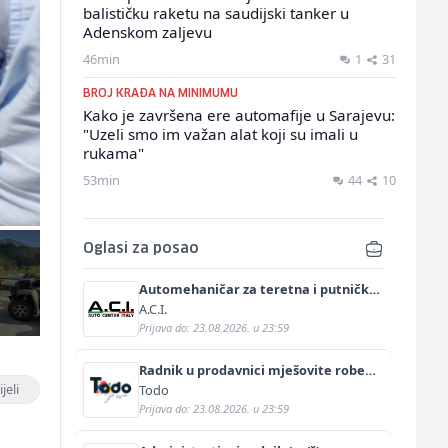
balističku raketu na saudijski tanker u
Adenskom zaljevu
46min
1
31
BROJ KRAĐA NA MINIMUMU
Kako je završena ere automafije u Sarajevu:
"Uzeli smo im važan alat koji su imali u
rukama"
53min
44
10
Oglasi za posao
Automehaničar za teretna i putnička
vozila (m/ž)
A.C.I.
Prijava do: 23.08.2026. u 23:59
Radnik u prodavnici mješovite robe
(m/ž)
jeli
Todo
Prijava do: 23.08.2026. u 23:59