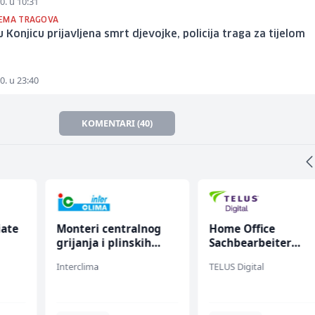
0. u 10:31
EMA TRAGOVA
i u Konjicu prijavljena smrt djevojke, policija traga za tijelom
0. u 23:40
KOMENTARI (40)
iate
Monteri centralnog
Home Office
grijanja i plinskih
Sachbearbeiter
instalacija (m)
(m/w/d) für einen
Interclima
TELUS Digital
bekannten deutsch
Energieversorger