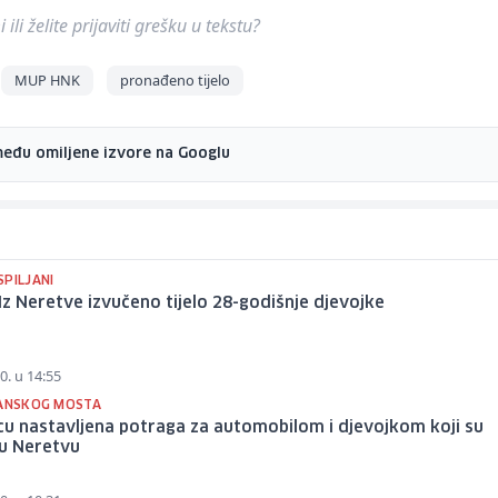
ili želite prijaviti grešku u tekstu?
MUP HNK
pronađeno tijelo
među omiljene izvore na Googlu
SPILJANI
 Iz Neretve izvučeno tijelo 28-godišnje djevojke
0. u 14:55
JANSKOG MOSTA
cu nastavljena potraga za automobilom i djevojkom koji su
i u Neretvu