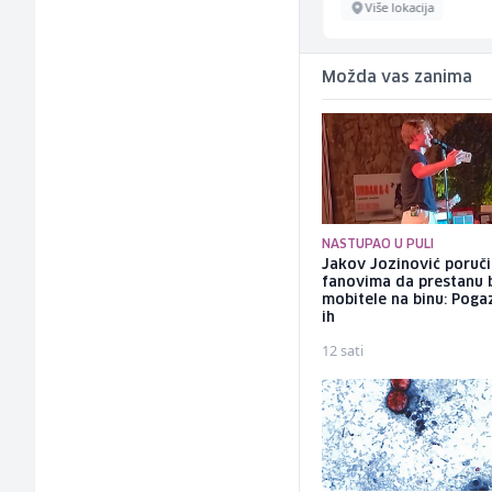
Sarajevo
Više lokacija
Možda vas zanima
NASTUPAO U PULI
Jakov Jozinović poruč
fanovima da prestanu 
mobitele na binu: Pogaz
ih
12 sati