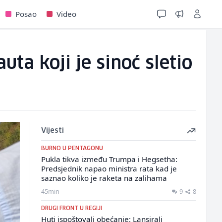
Posao
Video
uta koji je sinoć sletio
Vijesti
BURNO U PENTAGONU
Pukla tikva između Trumpa i Hegsetha:
Predsjednik napao ministra rata kad je
saznao koliko je raketa na zalihama
45min
9
8
DRUGI FRONT U REGIJI
Huti ispoštovali obećanje: Lansirali