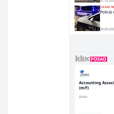
01.10.202
ZASAD N
Policij
30.09.202
Prodajni savjetnik (m/
Accounting Assoc
ž)
(m/f)
Tehnolix
Jitasa