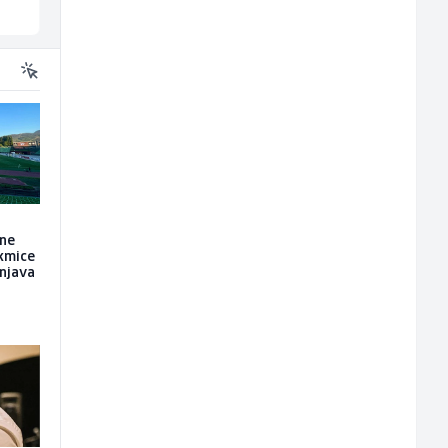
Sarajevo
Sarajevo
 ne
kmice
unjava