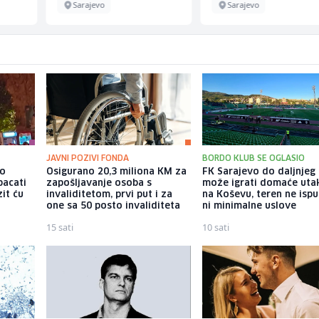
Sarajevo
Sarajevo
JAVNI POZIVI FONDA
BORDO KLUB SE OGLASIO
io
Osigurano 20,3 miliona KM za
FK Sarajevo do daljnjeg
bacati
zapošljavanje osoba s
može igrati domaće uta
it ću
invaliditetom, prvi put i za
na Koševu, teren ne isp
one sa 50 posto invaliditeta
ni minimalne uslove
15 sati
10 sati