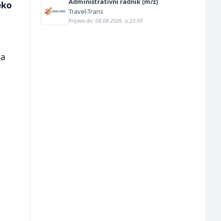
Administrativni radnik (m/ž)
eko
Travel-Trans
Prijava do: 08.08.2026. u 23:59
ka