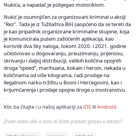
Nukića, a napadač je pobjegao motociklom.
Nukić je osumnjičen za organizovani kriminal u akciji
"Rez". Tada je iz Tužilaštva BiH saopćeno da se tereti da
je kao pripadnik organizirane kriminalne skupine, koja
je komunicirala putem zaštićenih aplikacija, kao
korisnik dva Sky naloga, tokom 2020. i 2021. godine
učestvovao u dogovaranju, preuzimanju, prijenosu,
skrivanju i daljoj distribuciji, velikih količina opojnih
droga “speed”, marihuana, kokain i heroin, nekada u
količinama od više kilograma, radi prodaje na
ilegalnom narko-tržištu u Bosni i Hercegovini, kao i
krijumčarenja i prodaje opojne droge u inostranstvu.
Klix.ba čitajte i u našoj aplikaciji za
iOS
ili
Android
.
Znate nešto više o temi ili želite prijaviti grešku u tekstu?