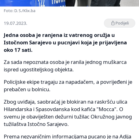
Foto: D. S./Klix.ba
19.07.2023.
Podijeli
Jedna osoba je ranjena iz vatrenog oružja u
Istočnom Sarajevo u pucnjavi koja je prijavljena
oko 17 sati.
Za sada nepoznata osoba je ranila jednog muškarca
ispred ugostiteljskog objekta.
Policijske ekipe tragaju za napadačem, a povrijeđeni je
prebačen u bolnicu.
Zbog uviđaja, saobraćaj je blokiran na raskršću ulica
Hilandarska i Spasovdanska kod kafića "Mocca". O
svemu je obaviješten dežurni tužilac Okružnog javnog
tužilaštva Istočno Sarajevo.
Prema nezvaničnim informacijama pucano je na Adija