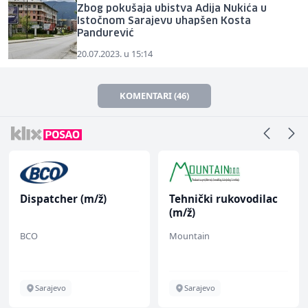
Zbog pokušaja ubistva Adija Nukića u
Istočnom Sarajevu uhapšen Kosta
Pandurević
20.07.2023. u 15:14
KOMENTARI (46)
Dispatcher (m/ž)
Tehnički rukovodilac
(m/ž)
BCO
Mountain
Sarajevo
Sarajevo