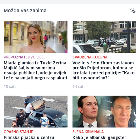
Možda vas zanima
PREPOZNATLJIVO LICE
SVADBENA KOLONA
Mlada glumica iz Tuzle Zerina
Vozilo s četničkom zastavom
Mujkić šaljivim snimcima
prošlo Prijedorom, kolona se
osvaja publiku: Ljude je uvijek
kretala i pored policije: "Kako
teže nasmijati nego rasplakati
biti ravnodušan?"
10 sati
14 sati
OPASNO STANJE
SJENA KRIMINALA
Filmska pljačka u centru
Kako je albanski gangster