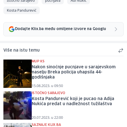
Istočno Sarajevo
pucnjava
Adi Nukić
Kosta Pandurević
Dodajte Klix.ba među omiljene izvore na Googlu
Više na istu temu
MUP KS
Nakon sinoćnje pucnjave u sarajevskom
naselju Breka policija uhapsila 44-
godišnjaka
15.08.2023. u 09:50
ISTOČNO SARAJEVO
Kosta Pandurević koji je pucao na Adija
Nukića predat u nadležnost tužilaštva
20.07.2023. u 22:00
SAZNAJE KLIX.BA