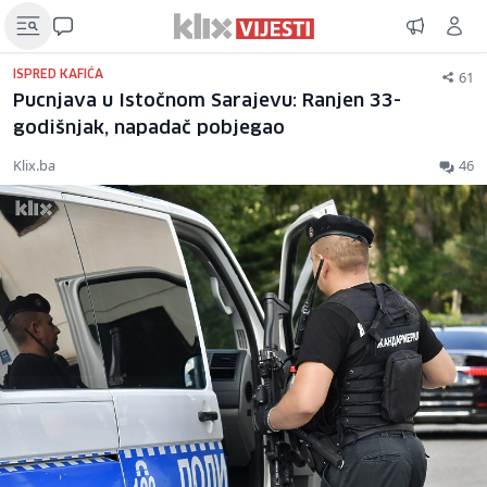
61
ISPRED KAFIĆA
Pucnjava u Istočnom Sarajevu: Ranjen 33-
godišnjak, napadač pobjegao
Klix.ba
46