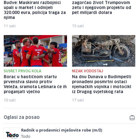
Budve: Maskirani razbojnici
zagorčao život Trumpovom
upali u market i odnijeli
zetu i njegovom projektu od
320.000 eura, policija traga za
pet milijardi dolara
njima
11 sati
15 sati
SUSRET PRVOG KOLA
NIZAK VODOSTAJ
Borac u haotičnom startu
Na dnu Dunava u Budimpešti
prvenstva slavio protiv
pronađeni posmrtni ostaci
Veleža, sramota Lešinara će ih
njemačkih vojnika i motocikl
proganjati vječno
iz Drugog svjetskog rata
10 sati
17 sati
Oglasi za posao
Radnik u prodavnici mješovite robe (m/ž)
Todo