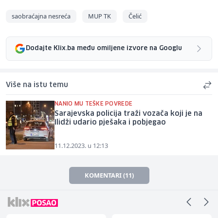
saobraćajna nesreća
MUP TK
Čelić
Dodajte Klix.ba među omiljene izvore na Googlu
Više na istu temu
NANIO MU TEŠKE POVREDE
Sarajevska policija traži vozača koji je na
Ilidži udario pješaka i pobjegao
11.12.2023. u 12:13
KOMENTARI (11)