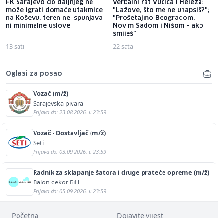
FK Sarajevo do daljnjeg ne
Verbalni rat Vučića i Heleza:
može igrati domaće utakmice
"Lažove, što me ne uhapsiš?";
na Koševu, teren ne ispunjava
"Prošetajmo Beogradom,
ni minimalne uslove
Novim Sadom i Nišom - ako
smiješ"
13 sati
22 sata
Oglasi za posao
Vozač (m/ž)
Sarajevska pivara
Prijava do: 23.08.2026. u 23:59
Vozač - Dostavljač (m/ž)
Seti
Prijava do: 03.09.2026. u 23:59
Radnik za sklapanje šatora i druge prateće opreme (m/ž)
Balon dekor BiH
Prijava do: 05.09.2026. u 23:59
Početna
Dojavite vijest