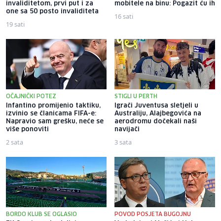
invaliditetom, prvi put i za
mobitele na binu: Pogazit ću ih
one sa 50 posto invaliditeta
16 sati
19 sati
OČAJNIČKI POTEZ
STIGLI U PERTH
Infantino promijenio taktiku,
Igrači Juventusa sletjeli u
izvinio se članicama FIFA-e:
Australiju, Alajbegovića na
Napravio sam grešku, neće se
aerodromu dočekali naši
više ponoviti
navijači
2 sata
3 sata
BORDO KLUB SE OGLASIO
POVOD POSJETA BUGOJNU