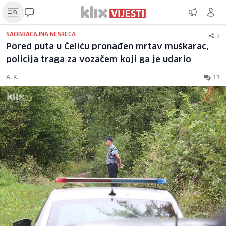
2
SAOBRAĆAJNA NESREĆA
Pored puta u Čeliću pronađen mrtav muškarac,
policija traga za vozačem koji ga je udario
A. K.
11