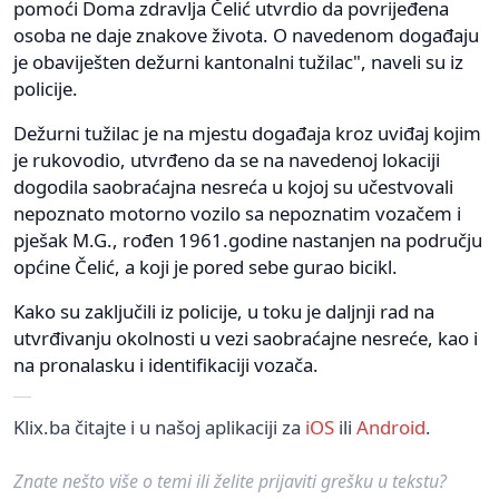
pomoći Doma zdravlja Čelić utvrdio da povrijeđena
osoba ne daje znakove života. O navedenom događaju
je obaviješten dežurni kantonalni tužilac", naveli su iz
policije.
Dežurni tužilac je na mjestu događaja kroz uviđaj kojim
je rukovodio, utvrđeno da se na navedenoj lokaciji
dogodila saobraćajna nesreća u kojoj su učestvovali
nepoznato motorno vozilo sa nepoznatim vozačem i
pješak M.G., rođen 1961.godine nastanjen na području
općine Čelić, a koji je pored sebe gurao bicikl.
Kako su zaključili iz policije, u toku je daljnji rad na
utvrđivanju okolnosti u vezi saobraćajne nesreće, kao i
na pronalasku i identifikaciji vozača.
Klix.ba čitajte i u našoj aplikaciji za
iOS
ili
Android
.
Znate nešto više o temi ili želite prijaviti grešku u tekstu?