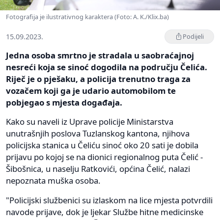
Fotografija je ilustrativnog karaktera (Foto: A. K./Klix.ba)
15.09.2023.
Podijeli
Jedna osoba smrtno je stradala u saobraćajnoj
nesreći koja se sinoć dogodila na području Čelića.
Riječ je o pješaku, a policija trenutno traga za
vozačem koji ga je udario automobilom te
pobjegao s mjesta događaja.
Kako su naveli iz Uprave policije Ministarstva
unutrašnjih poslova Tuzlanskog kantona, njihova
policijska stanica u Čeliću sinoć oko 20 sati je dobila
prijavu po kojoj se na dionici regionalnog puta Čelić -
Šibošnica, u naselju Ratkovići, općina Čelić, nalazi
nepoznata muška osoba.
"Policijski službenici su izlaskom na lice mjesta potvrdili
navode prijave, dok je ljekar Službe hitne medicinske