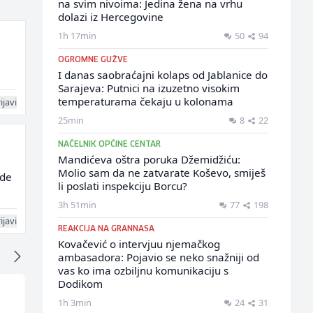
na svim nivoima: Jedina žena na vrhu
dolazi iz Hercegovine
1h 17min
50
94
OGROMNE GUŽVE
I danas saobraćajni kolaps od Jablanice do
Sarajeva: Putnici na izuzetno visokim
temperaturama čekaju u kolonama
ijavi
25min
8
22
NAČELNIK OPĆINE CENTAR
Mandićeva oštra poruka Džemidžiću:
Molio sam da ne zatvarate Koševo, smiješ
ade
li poslati inspekciju Borcu?
3h 51min
77
198
ijavi
REAKCIJA NA GRANNASA
Kovačević o intervjuu njemačkog
ambasadora: Pojavio se neko snažniji od
vas ko ima ozbiljnu komunikaciju s
Dodikom
1h 3min
24
31