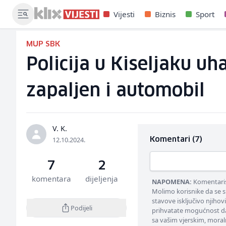
Vijesti
Biznis
Sport
MUP SBK
Policija u Kiseljaku uh
zapaljen i automobil
V. K.
12.10.2024.
Komentari (7)
7
2
komentara
dijeljenja
NAPOMENA:
Komentarisa
Molimo korisnike da se s
stavove isključivo njihov
Podijeli
prihvatate mogućnost da
sa vašim vjerskim, moral