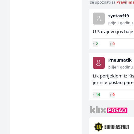
se upoznati sa
Pravilim
syntaxf19
prije 1 godinu
U Sarajevu jos haps
↑
2
↓
0
Pneumatik
prije 1 godinu
Lik porijeklom iz Ki
jer nije poslao pare
↑
14
↓
0