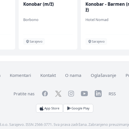
Konobar (m/ž)
Konobar - Barmen (
ž)
Borbono
Hotel Nomad
Sarajevo
Sarajevo
m
Komentari
Kontakt
O nama
Oglašavanje
P
Facebook
YouTube
LinkedIn
Twitter
Instagram
RSS
Pratite nas
App Store
Google Play
d.o.o. Sarajevo. ISSN 2566-3771. Sva prava zadržana. Zabranjeno preuzimanje