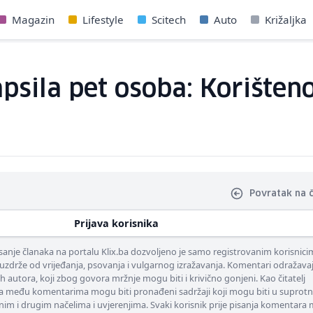
Magazin
Lifestyle
Scitech
Auto
Križaljka
apsila pet osoba: Korišten
Povratak na 
Prijava korisnika
nje članaka na portalu Klix.ba dozvoljeno je samo registrovanim korisnici
uzdrže od vrijeđanja, psovanja i vulgarnog izražavanja. Komentari odražava
ih autora, koji zbog govora mržnje mogu biti i krivično gonjeni. Kao čitatelj
 među komentarima mogu biti pronađeni sadržaji koji mogu biti u suprotn
nim i drugim načelima i uvjerenjima. Svaki korisnik prije pisanja komentara