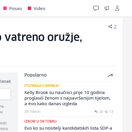
Posao
Video
2
o vatreno oružje,
Popularno
članak
POZIRALA U BIKINIJU
Kelly Brook su naučnici prije 10 godina
proglasili ženom s najsavršenijim tijelom,
a evo kako danas izgleda
ma.
2h 10min
20
13
ju
IZBORI U OKTOBRU
osti
Evo ko su nositelji kandidatskih lista SDP-a
 mora