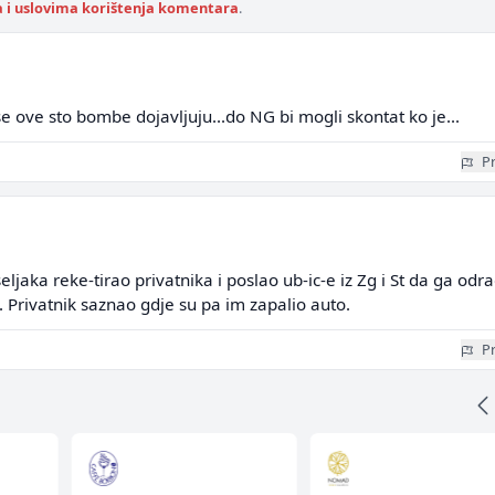
a i uslovima korištenja komentara
.
e ove sto bombe dojavljuju...do NG bi mogli skontat ko je...
Pr
seljaka reke-tirao privatnika i poslao ub-ic-e iz Zg i St da ga odr
. Privatnik saznao gdje su pa im zapalio auto.
Pr