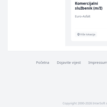
Poslovođa prodavnice
Komercijalni
(m/ž)
službenik (m/ž)
Amko komerc
Euro-Asfalt
Sarajevo
Više lokacija
Dojavite vijest
Impressu
Početna
Copyright 2000-2026 InterSoft 