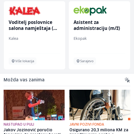
Voditelj poslovnice
Asistent za
salona namještaja (m/
administraciju (m/ž)
ž)
Kalea
Ekopak
Više lokacija
Sarajevo
Možda vas zanima
NASTUPAO U PULI
JAVNI POZIVI FONDA
Jakov Jozinović poručio
Osigurano 20,3 miliona KM za