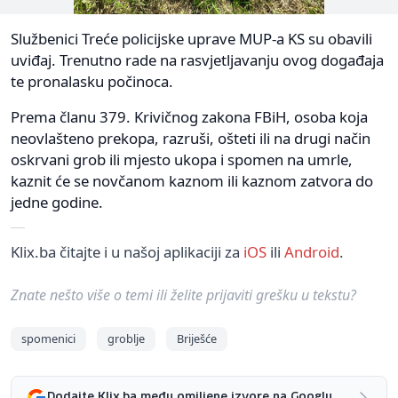
Službenici Treće policijske uprave MUP-a KS su obavili
uviđaj. Trenutno rade na rasvjetljavanju ovog događaja
te pronalasku počinoca.
Prema članu 379. Krivičnog zakona FBiH, osoba koja
neovlašteno prekopa, razruši, ošteti ili na drugi način
oskrvani grob ili mjesto ukopa i spomen na umrle,
kaznit će se novčanom kaznom ili kaznom zatvora do
jedne godine.
Klix.ba čitajte i u našoj aplikaciji za
iOS
ili
Android
.
Znate nešto više o temi ili želite prijaviti grešku u tekstu?
spomenici
groblje
Briješće
Dodajte Klix.ba među omiljene izvore na Googlu