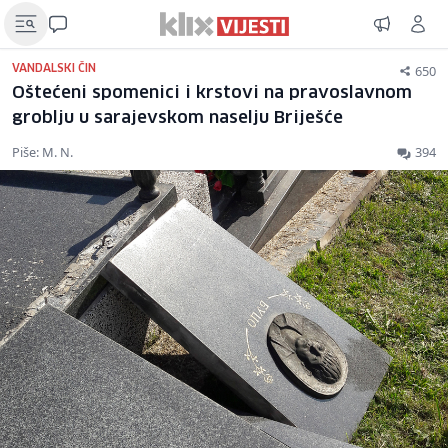
650
VANDALSKI ČIN
Oštećeni spomenici i krstovi na pravoslavnom
groblju u sarajevskom naselju Briješće
Piše: M. N.
394