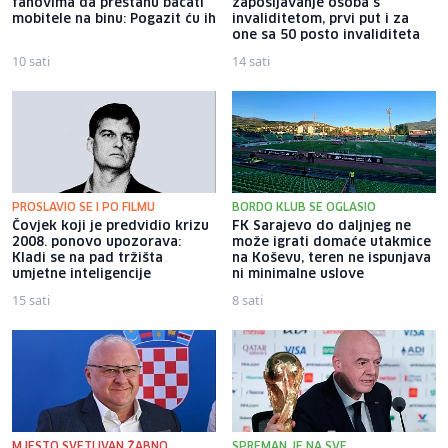
fanovima da prestanu bacati
zapošljavanje osoba s
mobitele na binu: Pogazit ću ih
invaliditetom, prvi put i za
one sa 50 posto invaliditeta
10 sati
14 sati
PROSLAVIO SE I PO FILMU
BORDO KLUB SE OGLASIO
Čovjek koji je predvidio krizu
FK Sarajevo do daljnjeg ne
2008. ponovo upozorava:
može igrati domaće utakmice
Kladi se na pad tržišta
na Koševu, teren ne ispunjava
umjetne inteligencije
ni minimalne uslove
15 sati
8 sati
MJESTO SVETI IVAN ŽABNO
SPREMAN JE NA SVE