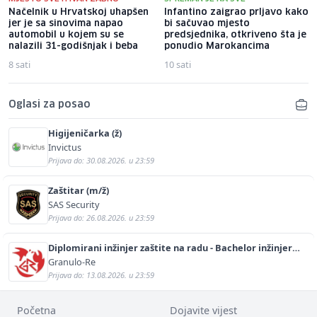
Načelnik u Hrvatskoj uhapšen
Infantino zaigrao prljavo kako
jer je sa sinovima napao
bi sačuvao mjesto
automobil u kojem su se
predsjednika, otkriveno šta je
nalazili 31-godišnjak i beba
ponudio Marokancima
8 sati
10 sati
Oglasi za posao
Higijeničarka (ž)
Invictus
Prijava do: 30.08.2026. u 23:59
Zaštitar (m/ž)
SAS Security
Prijava do: 26.08.2026. u 23:59
Diplomirani inžinjer zaštite na radu - Bachelor inžinjer
sigurnosti i pomoći (m/ž)
Granulo-Re
Prijava do: 13.08.2026. u 23:59
Početna
Dojavite vijest