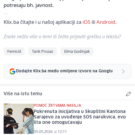
potresaju bh. javnost.
Klix.ba čitajte i u našoj aplikaciji za
iOS
ili
Android
.
Znate nešto više o temi ili želite prijaviti grešku u tekstu?
Femicid
Tarik Prusac
Elma Godinjak
Dodajte Klix.ba među omiljene izvore na Googlu
Više na istu temu
POMOĆ ŽRTVAMA NASILJA
Pokrenuta inicijativa u Skupštini Kantona
Sarajevo za uvođenje SOS narukvica, evo
šta one omogućavaju
05.05.2026. u 12:11