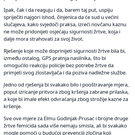
Ipak, čak i da reaguju i da, barem taj put, uspiju
spriječiti najgori ishod, činjenica da će sud u većini
slučajeva, kako svjedoči praksa, izreći novčanu kaznu
ne može pridonijeti osjećaju sigurnosti žrtve, koja i
dalje mora strahovati za svoj život.
Rješenje koje može doprinijeti sigurnosti žrtve bila bi,
između ostalog, GPS pratnja nasilnika, što bi
omogućilo reakciju policije bez potrebe žrtve da
primjeti svog zlostavljača i da poziva nadležne službe.
Jedno od rješenja bi svakako bilo i pooštravanje mjera,
poput izricanje pritvora zbog kršenja zabrane prilaska,
a koje bi imale efekt odvraćanja zbog strožije kazne za
kršenje.
Sve ove mjere za Elmu Godinjak-Prusac i brojne druge
žrtve femicida sada više nemaju smisla, ali bi svakako
mogle pomoći u budućoj prevenciji zločina koji