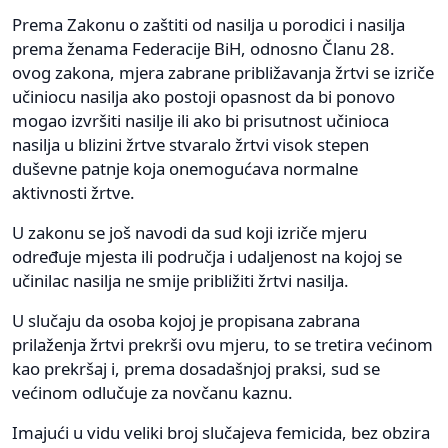
Prema Zakonu o zaštiti od nasilja u porodici i nasilja
prema ženama Federacije BiH, odnosno Članu 28.
ovog zakona, mjera zabrane približavanja žrtvi se izriče
učiniocu nasilja ako postoji opasnost da bi ponovo
mogao izvršiti nasilje ili ako bi prisutnost učinioca
nasilja u blizini žrtve stvaralo žrtvi visok stepen
duševne patnje koja onemogućava normalne
aktivnosti žrtve.
U zakonu se još navodi da sud koji izriče mjeru
određuje mjesta ili područja i udaljenost na kojoj se
učinilac nasilja ne smije približiti žrtvi nasilja.
U slučaju da osoba kojoj je propisana zabrana
prilaženja žrtvi prekrši ovu mjeru, to se tretira većinom
kao prekršaj i, prema dosadašnjoj praksi, sud se
većinom odlučuje za novčanu kaznu.
Imajući u vidu veliki broj slučajeva femicida, bez obzira