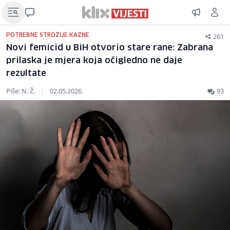
261
POTREBNE STROŽIJE KAZNE
Novi femicid u BiH otvorio stare rane: Zabrana
prilaska je mjera koja očigledno ne daje
rezultate
Piše: N. Ž.
|
02.05.2026.
93