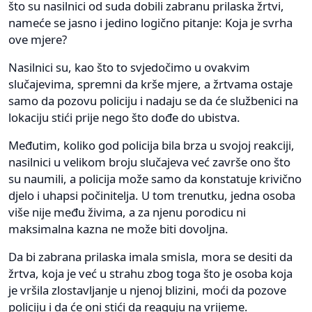
što su nasilnici od suda dobili zabranu prilaska žrtvi,
nameće se jasno i jedino logično pitanje: Koja je svrha
ove mjere?
Nasilnici su, kao što to svjedočimo u ovakvim
slučajevima, spremni da krše mjere, a žrtvama ostaje
samo da pozovu policiju i nadaju se da će službenici na
lokaciju stići prije nego što dođe do ubistva.
Međutim, koliko god policija bila brza u svojoj reakciji,
nasilnici u velikom broju slučajeva već završe ono što
su naumili, a policija može samo da konstatuje krivično
djelo i uhapsi počinitelja. U tom trenutku, jedna osoba
više nije među živima, a za njenu porodicu ni
maksimalna kazna ne može biti dovoljna.
Da bi zabrana prilaska imala smisla, mora se desiti da
žrtva, koja je već u strahu zbog toga što je osoba koja
je vršila zlostavljanje u njenoj blizini, moći da pozove
policiju i da će oni stići da reaguju na vrijeme.