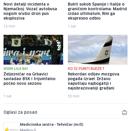
Novi detalji incidenta u
Bukti sukob Španije i Italije o
Njemačkoj: Vozač autobusa
graničnim kontrolama: Madrid
nogom srušio dron pun
izdao ultimatum, Rim ga
eksploziva
ekspresno odbio
12 min
1 sat
WWIN LIGA BIH
KO ĆE PUNITI BUDŽET
Željezničar na Grbavici
Rekordan odljev mozgova
savladao BSK i trijumfalno
pogađa Izrael: Državu
počeo novu sezonu
napuštaju najbogatiji i
najobrazovaniji građani
1 sat
55 min
Oglasi za posao
Medicinska sestra - Tehničar (m/ž)
Medico-S