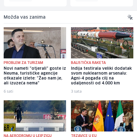
Možda vas zanima
PROBLEM ZA TURIZAM
BALISTIČKA RAKETA
Novi nameti "otjerali" goste iz
Indija testirala veliki dodatak
Neuma, turističke agencije
svom nuklearnom arsenalu:
otkazale izlete: "Žao nam je,
Agni-4 pogađa cilj na
ali izuzeća nema"
udaljenosti od 4.000 km
6 sati
3 sata
NA AERODROMU U LEIPZIGU
TRZAVICE U EU