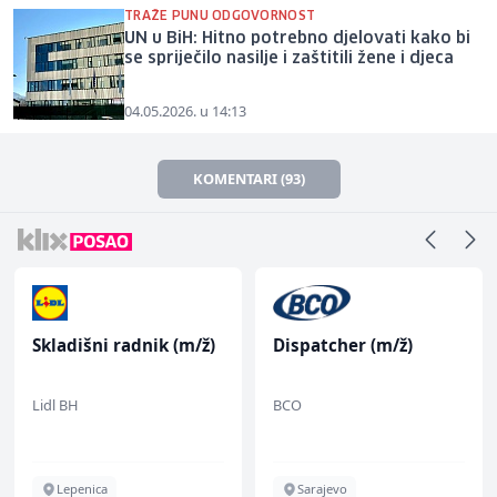
TRAŽE PUNU ODGOVORNOST
UN u BiH: Hitno potrebno djelovati kako bi
se spriječilo nasilje i zaštitili žene i djeca
04.05.2026. u 14:13
KOMENTARI (93)
Skladišni radnik (m/ž)
Dispatcher (m/ž)
Lidl BH
BCO
Lepenica
Sarajevo