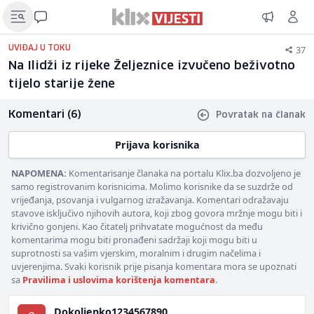
37
UVIĐAJ U TOKU
Na Ilidži iz rijeke Željeznice izvučeno beživotno
tijelo starije žene
Komentari (6)
Povratak na članak
Prijava korisnika
NAPOMENA:
Komentarisanje članaka na portalu Klix.ba dozvoljeno je
samo registrovanim korisnicima. Molimo korisnike da se suzdrže od
vrijeđanja, psovanja i vulgarnog izražavanja. Komentari odražavaju
stavove isključivo njihovih autora, koji zbog govora mržnje mogu biti i
krivično gonjeni. Kao čitatelj prihvatate mogućnost da među
komentarima mogu biti pronađeni sadržaji koji mogu biti u
suprotnosti sa vašim vjerskim, moralnim i drugim načelima i
uvjerenjima. Svaki korisnik prije pisanja komentara mora se upoznati
sa
Pravilima i uslovima korištenja komentara
.
Dokoljenko1234567890