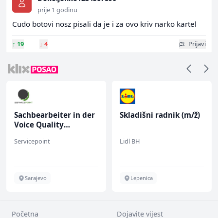
prije 1 godinu
Cudo botovi nosz pisali da je i za ovo kriv narko kartel
↑
19
↓
4
Prijavi
Sachbearbeiter in der
Skladišni radnik (m/ž)
Voice Quality
Management (m/w)
Servicepoint
Lidl BH
Sarajevo
Lepenica
Početna
Dojavite vijest